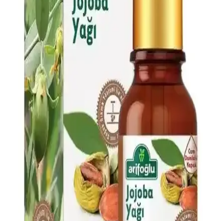
Lastik Toka Seti Şıklık ve Fonksiyonellik Bir Arada
50'li kahverengi tonlarındaki lastik toka seti, dayanıklı ve elastik
yapısıyla saçlara zarar vermeden pratik kullanım sağlar. Günlük
şıklık ve fonksiyonellik sunar.
Urban Care Biotin & Keratin Dökülmeye Eğilimli
Saçlar İçin Şampuan Özellikleri ve Kullanıcı
Yorumları
Urban Care Biotin & Keratin şampuanı, dökülmeye eğilimli saçlar
için güçlendirici ve nemlendirici formülüyle saç sağlığını destekler,
kullanıcı memnuniyetini artırır.
Orzax Ocean Biotin 60 Kapsül ile Saç ve Tırnak
Sağlığını Güçlendirin
Orzax Ocean Biotin 60 Kapsül, yüksek doz biotin içeriğiyle saç ve
tırnakların güçlenmesine katkı sağlar, doğal ve kolay kullanımlı
formülüyle sağlıklı görünüm sunar.
Pembe ve Nötr Makyaj Tonlarının Özellikleri, Göz
Rengi ve Stil Uyumu