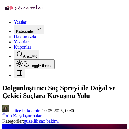
Yazılar
Kategoriler
Hakkımızda
Yazarlar
Kuponlar
Ara...
⌘
K
Toggle theme
Dolgunlaştırıcı Saç Spreyi ile Doğal ve
Çekici Saçlara Kavuşma Yolu
Hatice Pakdemir
·
10.05.2025, 00:00
Ürün Karşılaştırmaları
Kategoriler:
guzellik
|
sac-bakimi