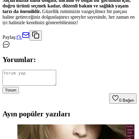
Saçlarınızda daha dolgun, hacimli ve doğal bir görünüm için,
doğru ürünü seçmek kadar, düzenli bakım ve sağlıklı yaşam
tarzı da önemlidir.
Güzellik rutininizin vazgeçilmez bir parçası
haline getireceğiniz dolgunlaştırıcı spreyler sayesinde, her zaman en
iyi halinizle kendinizi gösterebilirsiniz!
Paylaş:
f
𝕏
Yorumlar:
Yorum
0
Beğen
Ayın popüler yazıları