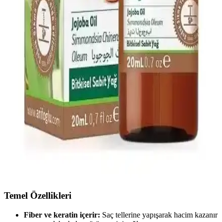
Makyajda pembe ve nötr tonların özellikleri, göz rengine uyumu ve
saç stiliyle oluşturduğu stil detayları inceleniyor. Kişisel ifade ve yaş
faktörleri makyaj tercihlerinde önemli rol oynuyor.
2023 Saç Boyama Tüpleri Trendleri ve Kullanım
Özellikleri Hakkında Güncel Bilgiler
2023 yılında saç boyama tüpleri, doğal ve pastel tonlar ile öne
çıkıyor. Kolay kullanım ve yüksek renk kalıcılığıyla evde
profesyonel sonuçlar elde etmek mümkün.
Arifoğlu Jojoba Yağı 20 ml Doğal Saç ve Cilt
Bakımında Çok Amaçlı Kullanım
Arifoğlu Jojoba Yağı 20 ml, saf ve katkısız doğal içerikleriyle saç ve
cilt bakımında kullanılır, nemlendirir, korur ve parlaklık kazandırır,
pratik uygulama imkanı sunar.
Temel Özellikleri
Fiber ve keratin içerir:
Saç tellerine yapışarak hacim kazanır