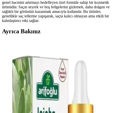
genel hacmini artırmayı hedefleyen özel formüle sahip bir kozmetik
ürünüdür. Saçın seyrek ve boş bölgelerini gizlemek, daha dolgun ve
sağlıklı bir görünüm kazanmak amacıyla kullanılır. Bu ürünler,
genellikle saç tellerine yapışarak, saçta kalıcı olmayan ama etkili bir
kalınlaştırıcı etki sağlar.
Ayrıca Bakınız
Saç Porozite Testi Rehberi: Doğru Bakım İçin
Bilmeniz Gerekenler
Saç porozitesi, saçın nemi tutma kapasitesini belirler. Basit testlerle
seviyenizi öğrenip, uygun ürünlerle saç sağlığınızı koruyabilirsiniz.
2024 Yılında Öne Çıkacak Saç Modelleri ve Güzellik
Trendleri
2024 yılında doğal ve bakım kolaylığı sağlayan saç stilleri ön planda
olacak. Trendler henüz net olmasa da, kişisel stil ve moda
gelişmeleri doğrultusunda seçimler yapılabilir.
Monalisa Kadın L Boy Kahverengi Tonlar 50'li