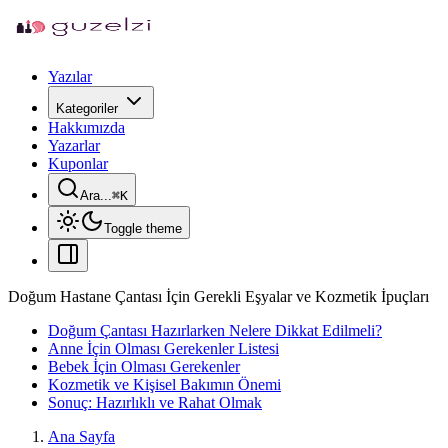
Yazılar
Kategoriler
Hakkımızda
Yazarlar
Kuponlar
Ara...
⌘
K
Toggle theme
Doğum Hastane Çantası İçin Gerekli Eşyalar ve Kozmetik İpuçları
Doğum Çantası Hazırlarken Nelere Dikkat Edilmeli?
Anne İçin Olması Gerekenler Listesi
Bebek İçin Olması Gerekenler
Kozmetik ve Kişisel Bakımın Önemi
Sonuç: Hazırlıklı ve Rahat Olmak
Ana Sayfa