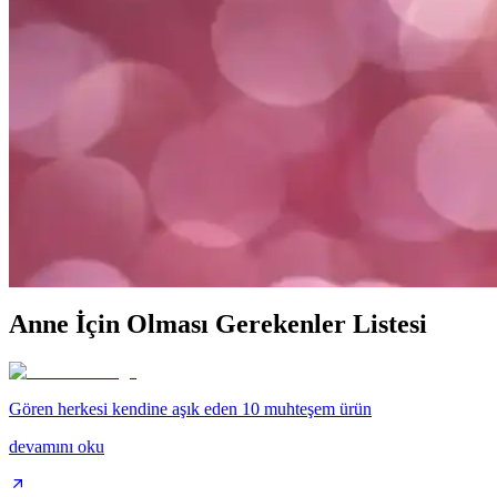
İki popüler doğum sonrası korse markası Berger ve Wicromed'in özellikle
Doğum Sonrası Saç Yapısında Değişiklikler: Nedenleri
Doğum sonrası saç yapısındaki değişiklikler hormon dalgalanmaları, be
Doğum Sonrası Toparlayıcı Korseler Karşılaştırması: 
Bu makalede, doğum sonrası toparlamaya yardımcı Lyon ve Şalcı korsele
2025'te Bebek İçin Hastane Çantası Hazırlamanın 5 H
2025'te bebek ve anne için eksiksiz hastane çantası hazırlama rehberi
Anne İçin Olması Gerekenler Listesi
Gören herkesi kendine aşık eden 10 muhteşem ürün
devamını oku