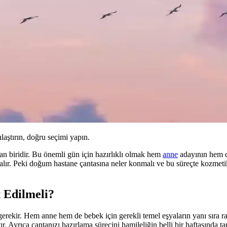
ılaştırın, doğru seçimi yapın.
an biridir. Bu önemli gün için hazırlıklı olmak hem
anne
adayının hem
lır. Peki doğum hastane çantasına neler konmalı ve bu süreçte kozmetik ü
 Edilmeli?
erekir. Hem anne hem de bebek için gerekli temel eşyaların yanı sıra r
ır. Ayrıca çantanızı hazırlama sürecini hamileliğin belli bir haftasında ta