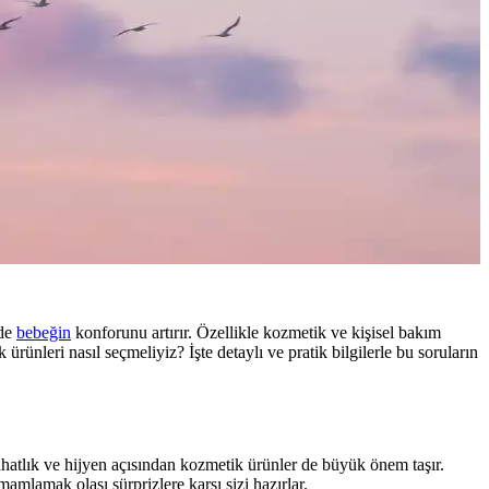
 de
bebeğin
konforunu artırır. Özellikle kozmetik ve kişisel bakım
rünleri nasıl seçmeliyiz? İşte detaylı ve pratik bilgilerle bu soruların
ahatlık ve hijyen açısından kozmetik ürünler de büyük önem taşır.
mamlamak olası sürprizlere karşı sizi hazırlar.