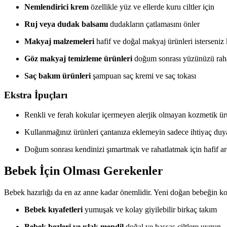
Nemlendirici krem
özellikle yüz ve ellerde kuru ciltler için
Ruj veya dudak balsamı
dudakların çatlamasını önler
Makyaj malzemeleri
hafif ve doğal makyaj ürünleri isterseniz k
Göz makyaj temizleme ürünleri
doğum sonrası yüzünüzü raha
Saç bakım ürünleri
şampuan saç kremi ve saç tokası
Ekstra İpuçları
Renkli ve ferah kokular içermeyen alerjik olmayan kozmetik ürü
Kullanmağınız ürünleri çantanıza eklemeyin sadece ihtiyaç duya
Doğum sonrası kendinizi şımartmak ve rahatlatmak için hafif aro
Bebek İçin Olması Gerekenler
Bebek hazırlığı da en az anne kadar önemlidir. Yeni doğan bebeğin kon
Bebek kıyafetleri
yumuşak ve kolay giyilebilir birkaç takım
Bebek bezleri ve ıslak mendil
doğal ve hassas ciltlere uygun