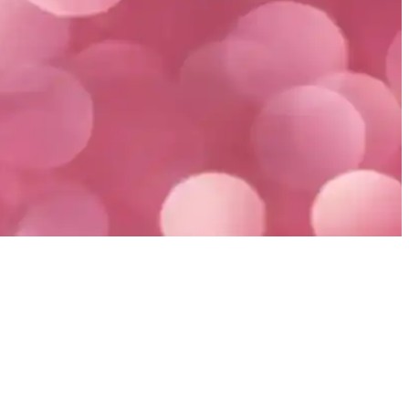
ıldı.
süreci kişiye bağlıdır ve bakım ile beslenme önemli rol oynar.
riyle en uygun seçeneği belirlemenize destek oluyoruz.