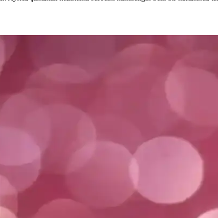
li Kullanım Rehberi
nımı için temel bilgiler, dikkat edilmesi gerekenler ve uzman önerileri b
ve Kullanım İpuçları
lerine odaklanarak eski formu kazanmanıza yardımcı olur. Malzeme kalite
enekleri ve Kullanım İpuçları
stekler. Doğru model ve kullanım ile konfor ve sağlık açısından önemli a
omed Modellerinin Özellikleri
kullanıcı deneyimleri ve performansları detaylı şekilde karşılaştırılar
icromed Ürünlerinin Özellikleri