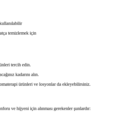
ullanılabilir
tça temizlemek için
nleri tercih edin.
cağınız kadarını alın.
materapi ürünleri ve losyonlar da ekleyebilirsiniz.
foru ve hijyeni için alınması gerekenler şunlardır: