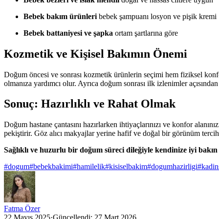
Bebek bakım ürünleri
bebek şampuanı losyon ve pişik kremi
Bebek battaniyesi ve şapka
ortam şartlarına göre
Kozmetik ve Kişisel Bakımın Önemi
Doğum öncesi ve sonrası kozmetik ürünlerin seçimi hem fiziksel konfor
olmanıza yardımcı olur. Ayrıca doğum sonrası ilk izlenimler açısından 
Sonuç: Hazırlıklı ve Rahat Olmak
Doğum hastane çantasını hazırlarken ihtiyaçlarınızı ve konfor alanı
pekiştirir. Göz alıcı makyajlar yerine hafif ve doğal bir görünüm terc
Sağlıklı ve huzurlu bir doğum süreci dileğiyle kendinize iyi bakın 
#
dogum
#
bebekbakimi
#
hamilelik
#
kisiselbakim
#
dogumhazirligi
#
kadin
Fatma Özer
22 Mayıs 2025
·
Güncellendi:
27 Mart 2026