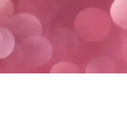
ri, kullanıcı yorumları ve kullanım amaçları detaylı şekilde karşılaştır
, Etkileri ve Geri Dönüş İhtimali
slenme ve stres gibi faktörlerden kaynaklanır. Saçın eski haline dönme 
Lyon ve Şalcı Ürünleri Analizi
rini detaylı şekilde karşılaştırıyor, kullanıcı deneyimleri ve özellikle
ayati Sırrı
. Hayati detayları öğrenin, doğuma hazır olun! Hemen keşfedin.