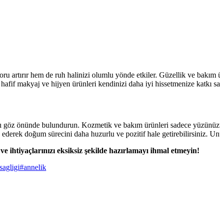
u artırır hem de ruh halinizi olumlu yönde etkiler. Güzellik ve bakım 
hafif makyaj ve hijyen ürünleri kendinizi daha iyi hissetmenize katkı sa
nızı göz önünde bulundurun. Kozmetik ve bakım ürünleri sadece yüzünüz
ih ederek doğum sürecini daha huzurlu ve pozitif hale getirebilirsiniz. U
ve ihtiyaçlarınızı eksiksiz şekilde hazırlamayı ihmal etmeyin!
sagligi
#
annelik