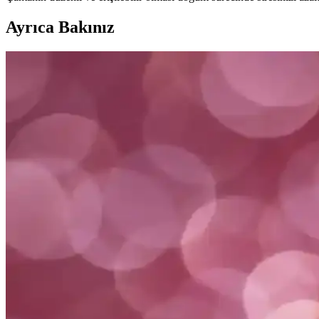
Ayrıca Bakınız
Doğum Sonrası Zayıflama Korseleri: Güvenli ve Etki
Doğum sonrası vücut şekillendirmede korselerin güvenli ve etkili kulla
Doğum Sonrası Vücut Şekillendirme Ürünleri: Seçim 
Doğum sonrası vücut şekillendirme ürünleri, bel, karın ve kalça bölge
Doğum Sonrası Korseler: Güvenli ve Etkili Destek Seç
Doğum sonrası korseler, karın ve bel desteği sağlayarak iyileşmeyi de
Doğum Sonrası Korseler Karşılaştırması: Raj ve Wicr
Bu makalede, Raj ve Wicromed doğum sonrası korselerinin özellikleri, 
Doğum Sonrası Korseler Karşılaştırması: Berger ve W