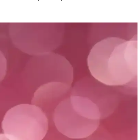
u rehberde yer alıyor.
si ve rahatlık önemli faktörlerdir.
vantajlar sunar.
ak, yeni annelerin en uygun ürünü seçmesine yardımcı olunuyor.