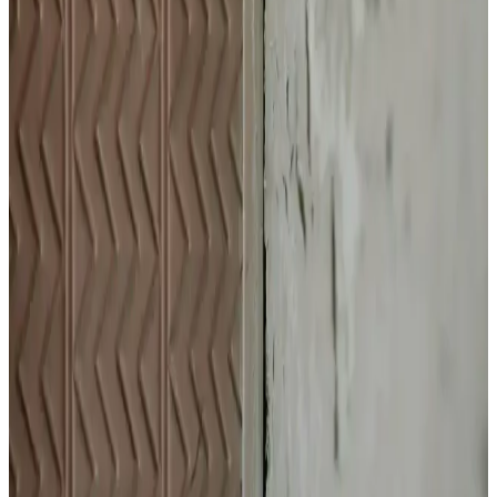
Göz altındaki beyaz noktalar genellikle milia olarak bilinir. Bu
kistler cilt altında keratin birikmesiyle oluşur ve profesyonel
dermatolojik müdahale gerektirir. Topikal tedaviler ve evde
uygulamalar destekleyici olabilir.
Saç İçindeki Kimyasal Bağların Onarımı ve Bağ
Onarıcı Ürünlerin Etkinliği
Saçtaki kimyasal bağların yapısı, hasar ve kırılma süreçleri ile bağ
onarıcı ürünlerin çalışma prensipleri detaylı şekilde incelenmektedir.
Ürünlerin etkinliği ve kullanım alanları bilimsel veriler ışığında
değerlendirilir.
Matsu Bonding Sac Maskesi: Saç Sağlığını
Destekleyen Güçlü ve Besleyici Formülasyon
Matsu Bonding Sac Maskesi, saçların güçlenmesine ve sağlıklı
görünmesine yardımcı olan besleyici içeriklerle formüle edilmiştir.
Düzenli kullanımda saç bakımında etkili sonuçlar sağlar.
2023 Yılında Saç Dökülmesine Karşı Etkili Bakım
Ürünleri ve Kullanım Tavsiyeleri