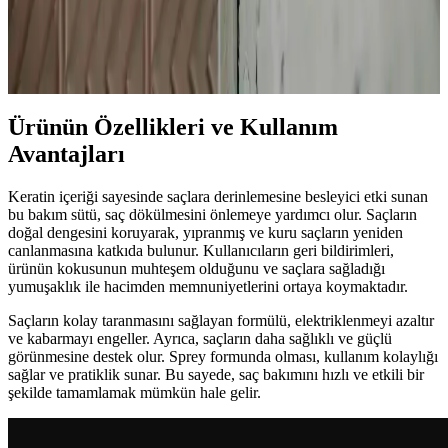
2023 yılında piyasaya çıkan saç bakım ürünleri, saç dökülmesini
önlemek ve saç sağlığını güçlendirmek için tasarlandı. Düzenli
kullanım ve doğru ürün seçimiyle saçlarınız daha sağlıklı ve dirençli
hale gelir.
Ürünün Özellikleri ve Kullanım
Avantajları
Keratin içeriği sayesinde saçlara derinlemesine besleyici etki sunan
bu bakım sütü, saç dökülmesini önlemeye yardımcı olur. Saçların
doğal dengesini koruyarak, yıpranmış ve kuru saçların yeniden
canlanmasına katkıda bulunur. Kullanıcıların geri bildirimleri,
ürünün kokusunun muhteşem olduğunu ve saçlara sağladığı
yumuşaklık ile hacimden memnuniyetlerini ortaya koymaktadır.
Saçların kolay taranmasını sağlayan formülü, elektriklenmeyi azaltır
ve kabarmayı engeller. Ayrıca, saçların daha sağlıklı ve güçlü
görünmesine destek olur. Sprey formunda olması, kullanım kolaylığı
sağlar ve pratiklik sunar. Bu sayede, saç bakımını hızlı ve etkili bir
şekilde tamamlamak mümkün hale gelir.