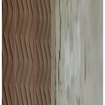
Saçlar İçin Şampuan Özellikleri ve Kullanıcı
Yorumları
Urban Care Biotin & Keratin şampuanı, dökülmeye eğilimli saçlar
için güçlendirici ve nemlendirici formülüyle saç sağlığını destekler,
kullanıcı memnuniyetini artırır.
Laventin Keratinli Bakım Spreyi ile Yıpranmış
Saçlarınızı Güçlendirin ve Canlandırın
Laventin aşırı yıpranmış saçlar için keratinli bakım spreyi, saçlara
parlaklık kazandırır, dökülmeyi azaltır ve güçlendirir. Günlük
kullanımda saçlarınız daha sağlıklı ve canlı görünür.
WAAW GOOD Keratin ve Kolajen İçeren Saç
Maskesi ile Sağlıklı ve Parlak Saçlar Elde Edin
WAAW GOOD saç maskesi, keratin ve kolajen içeriğiyle saçları
güçlendirir, onarır ve parlaklık kazandırır. Yedi doğal yağ ile nem
dengesini koruyarak sağlıklı ve hacimli saçlar sağlar.
Göz Altındaki Beyaz Noktalar: Milia Nedir ve Etkili
Tedavi Yöntemleri