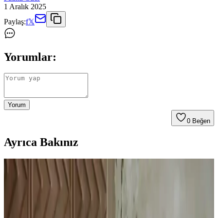
1 Aralık 2025
Paylaş:
f
𝕏
Yorumlar:
Yorum
0
Beğen
Ayrıca Bakınız
Dermokil Kil, Argan ve Bitkisel Keratan İçeren Saç
Maskesi: Doğal ve Güçlendirici Bakım Çözümü
Doğal içeriklerle formüle edilen Dermokil Kil, Argan ve Bitkisel
Keratan saç maskesi, tüm saç tiplerine uygun olup, saçlara güç,