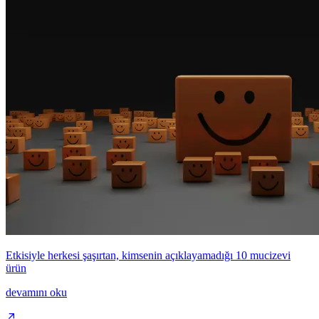
Etkisiyle herkesi şaşırtan, kimsenin açıklayamadığı 10 mucizevi
ürün
devamını oku