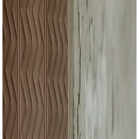
parlaklık ve yumuşaklık sağlar, düzenli kullanımda saç sağlığını
destekler.
Urban Care Biotin & Keratin Dökülmeye Eğilimli
Saçlar İçin Şampuan Özellikleri ve Kullanıcı
Yorumları
Urban Care Biotin & Keratin şampuanı, dökülmeye eğilimli saçlar
için güçlendirici ve nemlendirici formülüyle saç sağlığını destekler,
kullanıcı memnuniyetini artırır.
Laventin Keratinli Bakım Spreyi ile Yıpranmış
Saçlarınızı Güçlendirin ve Canlandırın
Laventin aşırı yıpranmış saçlar için keratinli bakım spreyi, saçlara
parlaklık kazandırır, dökülmeyi azaltır ve güçlendirir. Günlük
kullanımda saçlarınız daha sağlıklı ve canlı görünür.
WAAW GOOD Keratin ve Kolajen İçeren Saç
Maskesi ile Sağlıklı ve Parlak Saçlar Elde Edin
WAAW GOOD saç maskesi, keratin ve kolajen içeriğiyle saçları
güçlendirir, onarır ve parlaklık kazandırır. Yedi doğal yağ ile nem