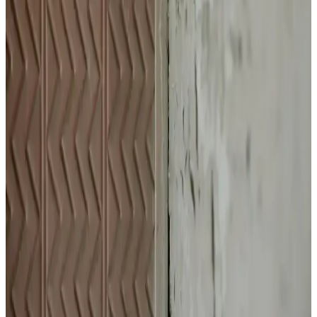
dengesini koruyarak sağlıklı ve hacimli saçlar sağlar.
Göz Altındaki Beyaz Noktalar: Milia Nedir ve Etkili
Tedavi Yöntemleri
Göz altındaki beyaz noktalar genellikle milia olarak bilinir. Bu
kistler cilt altında keratin birikmesiyle oluşur ve profesyonel
dermatolojik müdahale gerektirir. Topikal tedaviler ve evde
uygulamalar destekleyici olabilir.
Saç İçindeki Kimyasal Bağların Onarımı ve Bağ
Onarıcı Ürünlerin Etkinliği
Saçtaki kimyasal bağların yapısı, hasar ve kırılma süreçleri ile bağ
onarıcı ürünlerin çalışma prensipleri detaylı şekilde incelenmektedir.
Ürünlerin etkinliği ve kullanım alanları bilimsel veriler ışığında
değerlendirilir.
Matsu Bonding Sac Maskesi: Saç Sağlığını
Destekleyen Güçlü ve Besleyici Formülasyon
Matsu Bonding Sac Maskesi, saçların güçlenmesine ve sağlıklı
görünmesine yardımcı olan besleyici içeriklerle formüle edilmiştir.
Düzenli kullanımda saç bakımında etkili sonuçlar sağlar.