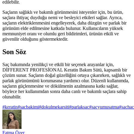
edilebilir.
Saçların sağlıklı ve bakımlı görünmesini isteyenler için, bu ürün,
saçlara ihtiyaç duyduğu nemi ve besleyici etkileri sağlar. Ayrıca,
saçların elektriklenmesini engelleyerek, daha düzgün ve parlak bir
görünüm elde edilmesine katkıda bulunur. Kullanıcıların yüksek
memnuniyet oranı ve olumlu geri bildirimleri, ürünün etkili ve
güvenilir olduğunu göstermektedir.
Son Söz
Saç bakımında yenilikçi ve etkili bir seçenek arayanlar için,
DİFFERENT PROFESİONAL Keratin Bakım Sütü, kapsamlı bir
çözüm sunar. Saçların doğal güzelliğini ortaya çıkarırken, sağlıklı ve
parlak görünümünü korumasına yardımcı olur. Düzenli kullanımda,
saçların güçlenmesine ve dökülmenin azalmasına katkı sağlar,
böylece her kullanımdan sonra daha canlı ve bakımlı saçlara sahip
olunabilir.
#
keratin
#
sacbakimi
#
dokulmekarsiti
#
parlaksac
#
sacyumusatma
#
sacha
Fatma Özer