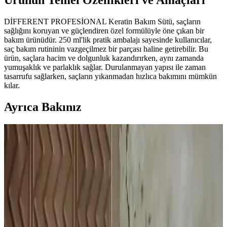
Ürünün Temel Özellikleri ve Amaçları
DİFFERENT PROFESİONAL Keratin Bakım Sütü, saçların
sağlığını koruyan ve güçlendiren özel formülüyle öne çıkan bir
bakım ürünüdür. 250 ml'lik pratik ambalajı sayesinde kullanıcılar,
saç bakım rutininin vazgeçilmez bir parçası haline getirebilir. Bu
ürün, saçlara hacim ve dolgunluk kazandırırken, aynı zamanda
yumuşaklık ve parlaklık sağlar. Durulanmayan yapısı ile zaman
tasarrufu sağlarken, saçların yıkanmadan hızlıca bakımını mümkün
kılar.
Ayrıca Bakınız
Dermokil Kil, Argan ve Bitkisel Keratan İçeren Saç
Maskesi: Doğal ve Güçlendirici Bakım Çözümü
Doğal içeriklerle formüle edilen Dermokil Kil, Argan ve Bitkisel
Keratan saç maskesi, tüm saç tiplerine uygun olup, saçlara güç,
parlaklık ve yumuşaklık sağlar, düzenli kullanımda saç sağlığını
destekler.
Urban Care Biotin & Keratin Dökülmeye Eğilimli