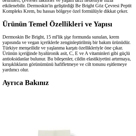
belirtileri, çevresel faktörler ve yaşam tarzı nedeniyle hızla
etkilenebilir. Dermoskin'in geliştirdiği Be Bright Göz Çevresi Peptit
Kompleks Krem, bu hassas bölgeye özel formülüyle dikkat çeker.
Ürünün Temel Özellikleri ve Yapısı
Dermoskin Be Bright, 15 ml'lik şişe formunda sunulan, krem
yapısında ve vegan içeriklerle zenginleştirilmiş bir bakım ürünüdür.
Türkiye menşeilidir ve yaşlanma karşıtı özellikleriyle öne çıkar.
Ürünün içeriğinde hyalüronik asit, C, E ve A vitaminleri gibi güçlü
antioksidanlar bulunur. Bu bileşenler, cildin elastikiyetini artırmaya,
kırışıklıkların görünümünü hafifletmeye ve cilt tonunu eşitlemeye
yardımcı olur.
Ayrıca Bakınız
Genel Markalar Göz Altı Bakım Kremi: Torba ve
Morluklara Karşı Etkili Formül ve Kullanım
Rehberi
Göz altı torbaları ve morluklara karşı geliştirilmiş, kolajen içeren ve
hassas ciltlere uygun etkili bakım kremi hakkında kapsamlı bilgi