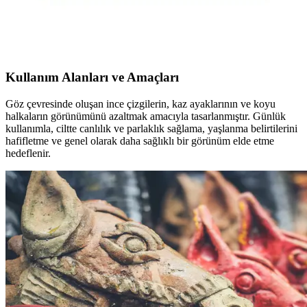
Göz çevresi hassas bir bölgedir, güneş koruyucu ve anti-aging
ürünlerle korunmalı. Hafif formüller, yaşlanma belirtilerini geciktirir
ve günlük bakımda kullanılır.
Kullanım Alanları ve Amaçları
Göz çevresinde oluşan ince çizgilerin, kaz ayaklarının ve koyu
halkaların görünümünü azaltmak amacıyla tasarlanmıştır. Günlük
kullanımla, ciltte canlılık ve parlaklık sağlama, yaşlanma belirtilerini
hafifletme ve genel olarak daha sağlıklı bir görünüm elde etme
hedeflenir.