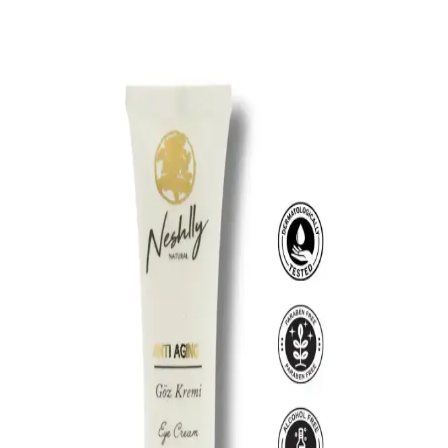
Morluklara Karşı Etkili Formül ve Kullanım
Rehberi
Göz altı torbaları ve morluklara karşı geliştirilmiş, kolajen içeren ve
hassas ciltlere uygun etkili bakım kremi hakkında kapsamlı bilgi
içerir.
Hidrasyon Sağlayan Göz Kremleri: Cilt Sağlığını
Destekleyen Etkili Ürünler
Hidrasyon sağlayan göz kremleri, hyaruronik asit ve peptitler
içererek ciltteki su seviyesini artırır, yaşlanma belirtilerini hafifletir ve
göz çevresine sağlıklı bir görünüm kazandırır.
Kırışıklık Karşıtı Göz Serumu: Hassas Ciltler İçin
Etkili ve Güvenli Çözüm
Hassas göz çevresi için formüle edilen kırışıklık karşıtı serumu,
hyaluronik asit ve peptitler ile ince çizgileri azaltır, elastikiyeti artırır
ve genç görünüm sağlar.
Göz Egzaması ve Tedavi Yöntemleri: Günlük Bakım
İpuçları ve Belirtiler