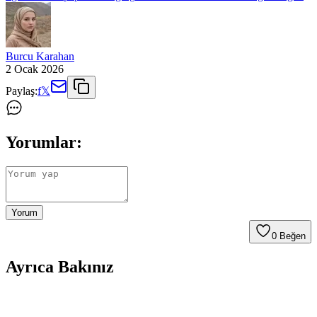
Burcu Karahan
2 Ocak 2026
Paylaş:
f
𝕏
Yorumlar:
Yorum
0
Beğen
Ayrıca Bakınız
Genel Markalar Göz Altı Bakım Kremi: Torba ve