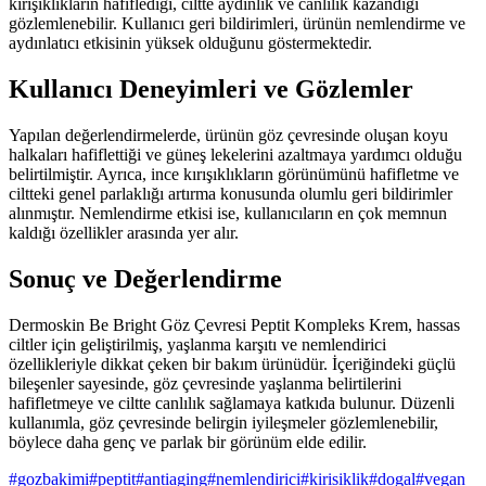
kırışıklıkların hafiflediği, ciltte aydınlık ve canlılık kazandığı
gözlemlenebilir. Kullanıcı geri bildirimleri, ürünün nemlendirme ve
aydınlatıcı etkisinin yüksek olduğunu göstermektedir.
Kullanıcı Deneyimleri ve Gözlemler
Yapılan değerlendirmelerde, ürünün göz çevresinde oluşan koyu
halkaları hafiflettiği ve güneş lekelerini azaltmaya yardımcı olduğu
belirtilmiştir. Ayrıca, ince kırışıklıkların görünümünü hafifletme ve
ciltteki genel parlaklığı artırma konusunda olumlu geri bildirimler
alınmıştır. Nemlendirme etkisi ise, kullanıcıların en çok memnun
kaldığı özellikler arasında yer alır.
Sonuç ve Değerlendirme
Dermoskin Be Bright Göz Çevresi Peptit Kompleks Krem, hassas
ciltler için geliştirilmiş, yaşlanma karşıtı ve nemlendirici
özellikleriyle dikkat çeken bir bakım ürünüdür. İçeriğindeki güçlü
bileşenler sayesinde, göz çevresinde yaşlanma belirtilerini
hafifletmeye ve ciltte canlılık sağlamaya katkıda bulunur. Düzenli
kullanımla, göz çevresinde belirgin iyileşmeler gözlemlenebilir,
böylece daha genç ve parlak bir görünüm elde edilir.
#
gozbakimi
#
peptit
#
antiaging
#
nemlendirici
#
kirisiklik
#
dogal
#
vegan