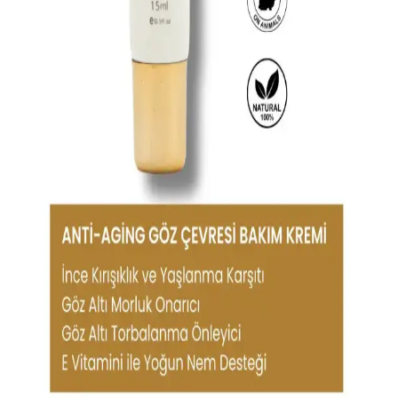
Güvenilir Göz Bakım Ürünleri Seçimi ve Kullanım
Rehberi
Göz çevresi hassas bir bölgedir. Güvenilir ürünler seçmek ve doğru
kullanmak, sağlıklı ve parlak gözlere ulaşmanın anahtarıdır. İçerik ve
kaliteye dikkat edilmelidir.
Göz Çevresi İçin Güneş Koruyucu Kremler ve
Doğru Kullanım Yöntemleri
Göz çevresi için özel güneş kremleri kullanmak cilt sağlığını korur,
tahrişi önler ve yaşlanmayı geciktirir. Doğru uygulama ve ek
önlemlerle güneşin zararlı etkilerinden korunabilirsiniz.
Estée Lauder Göz Kremleri: Farklı Cilt Tipleri ve
İhtiyaçlara Uygun Ürün Seçenekleri
Estée Lauder'in göz kremi serileri, farklı cilt ihtiyaçlarına uygun
hafif yapısı ve etkili formülleriyle göz çevresinde genç ve sağlıklı bir
görünüm sağlar.
Göz Çevresi İçin Güneş Koruyucu ve Anti-Aging
Özellikli Ürünler Hakkında Bilgilendirici Rehber