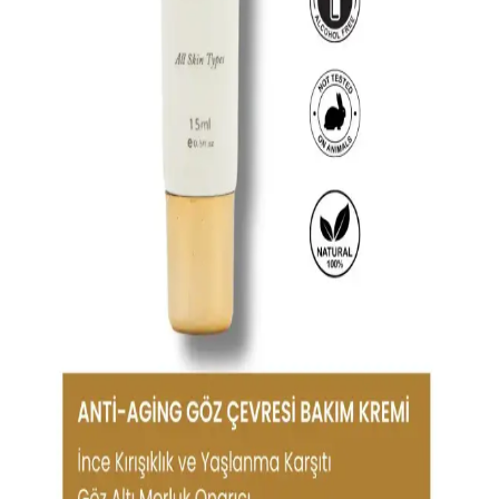
Göz egzaması, göz çevresinde kızarıklık, kaşıntı ve tahriş gibi
belirtilerle kendini gösterir. Uygun tedavi ve günlük bakım ile
semptomlar kontrol altına alınabilir, erken müdahale önemlidir.
Güvenilir Göz Bakım Ürünleri Seçimi ve Kullanım
Rehberi
Göz çevresi hassas bir bölgedir. Güvenilir ürünler seçmek ve doğru
kullanmak, sağlıklı ve parlak gözlere ulaşmanın anahtarıdır. İçerik ve
kaliteye dikkat edilmelidir.
Göz Çevresi İçin Güneş Koruyucu Kremler ve
Doğru Kullanım Yöntemleri
Göz çevresi için özel güneş kremleri kullanmak cilt sağlığını korur,
tahrişi önler ve yaşlanmayı geciktirir. Doğru uygulama ve ek
önlemlerle güneşin zararlı etkilerinden korunabilirsiniz.
Estée Lauder Göz Kremleri: Farklı Cilt Tipleri ve
İhtiyaçlara Uygun Ürün Seçenekleri
Estée Lauder'in göz kremi serileri, farklı cilt ihtiyaçlarına uygun