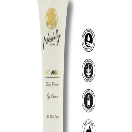
içerir.
Hidrasyon Sağlayan Göz Kremleri: Cilt Sağlığını
Destekleyen Etkili Ürünler
Hidrasyon sağlayan göz kremleri, hyaruronik asit ve peptitler
içererek ciltteki su seviyesini artırır, yaşlanma belirtilerini hafifletir ve
göz çevresine sağlıklı bir görünüm kazandırır.
Kırışıklık Karşıtı Göz Serumu: Hassas Ciltler İçin
Etkili ve Güvenli Çözüm
Hassas göz çevresi için formüle edilen kırışıklık karşıtı serumu,
hyaluronik asit ve peptitler ile ince çizgileri azaltır, elastikiyeti artırır
ve genç görünüm sağlar.
Göz Egzaması ve Tedavi Yöntemleri: Günlük Bakım
İpuçları ve Belirtiler
Göz egzaması, göz çevresinde kızarıklık, kaşıntı ve tahriş gibi
belirtilerle kendini gösterir. Uygun tedavi ve günlük bakım ile
semptomlar kontrol altına alınabilir, erken müdahale önemlidir.