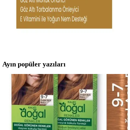
hafif yapısı ve etkili formülleriyle göz çevresinde genç ve sağlıklı bir
görünüm sağlar.
Göz Çevresi İçin Güneş Koruyucu ve Anti-Aging
Özellikli Ürünler Hakkında Bilgilendirici Rehber
Göz çevresi hassas bir bölgedir, güneş koruyucu ve anti-aging
ürünlerle korunmalı. Hafif formüller, yaşlanma belirtilerini geciktirir
ve günlük bakımda kullanılır.
Ayın popüler yazıları