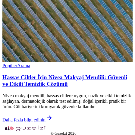
Popüler
Arama
Hassas Ciltler İçin Nivea Makyaj Mendili: Güvenli
ve Etkili Temizlik Çözümü
Nivea makyaj mendili, hassas ciltlere uygun, nazik ve etkili temizlik
sağlayan, dermatolojik olarak test edilmiş, doğal içerikli pratik bir
ürün. Cilt bariyerini koruyarak güvenle kullanılır.
Daha fazla bilgi edinin
©
Guzelzi
2026