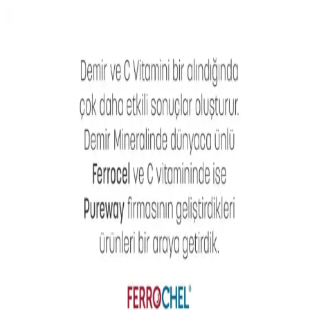
Demir Eksikliği ve Güzellik Üzerindeki Etkileri:
Sağlıklı Bir Görünüm İçin Bilmeniz Gerekenler
Demir eksikliği saç dökülmesine ve ciltte solgunluk gibi sorunlara
yol açabilir. Demir takviyeleri ve dengeli beslenme ile güzellik ve
sağlık korunabilir.
Sağlıklı Cilt, Saç ve Tırnaklar İçin Yeterli Protein ve
Besin Öğelerinin Önemi
Protein, cilt, saç ve tırnak sağlığında temel rol oynar. Yetersiz protein
alımı sorunlara yol açarken, demir, vitamin C, B12 ve omega-3
desteği de önemlidir. Dengeli beslenme ve takviyelerle sağlık
korunabilir.
Göz Altı Morluklarının Nedenleri, Tedavi
Yöntemleri ve Bakım Önerileri
Göz altı morlukları genetik, uyku düzeni, demir eksikliği ve
demodex mite enfeksiyonu gibi nedenlerle ortaya çıkar. Doğru
bakım ve tedavi yöntemleriyle görünümünde iyileşme sağlanabilir.