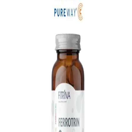
Demir Takviyesi: Sağlık ve Güzellik Üzerindeki
Etkileri ve Kullanım Önerileri
Demir takviyesi, sağlık ve güzellik alanında önemli faydalar sağlar.
Anemi tedavisinden saç ve cilt sağlığına kadar etkili kullanımı ve
dikkat edilmesi gerekenler hakkında detaylar.
Demir Takviyesinin Kozmetik Faydaları ve Cilt
Sağlığına Etkileri
Demir takviyesi, eksiklikte cilt sağlığını artırır, solgunluk ve yorgun
görünümü azaltır, uzman gözetimiyle kullanıldığında kozmetik
açıdan faydalı olabilir.
Valens Bestiron Damla: Çocuklar için Demir ve C
Vitamini İçeren Temiz İçerikli Takviye
Valens Bestiron Damla, temiz içerik iddiasıyla 30 ml ambalajda
çocuklar için demir ile C vitamini sağlar. 4–10 yaş için günlük doz
yaklaşık 20 damla (1 ml) olarak önerilir; portakal aroması çoğu
çocuk tarafından beğenilir, ancak tat ve damlatma başlığı konusunda
bazı kullanıcılar sorun bildirmiştir.