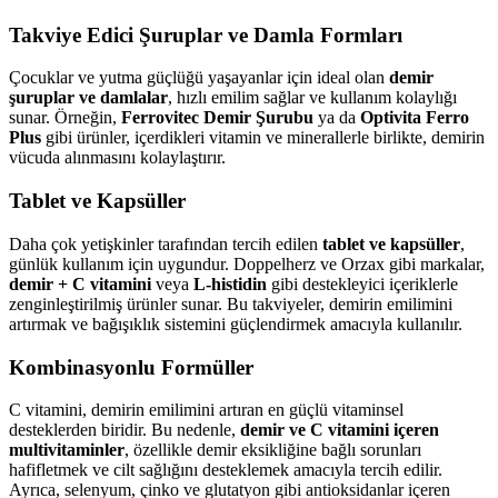
Takviye Edici Şuruplar ve Damla Formları
Çocuklar ve yutma güçlüğü yaşayanlar için ideal olan
demir
şuruplar ve damlalar
, hızlı emilim sağlar ve kullanım kolaylığı
sunar. Örneğin,
Ferrovitec Demir Şurubu
ya da
Optivita Ferro
Plus
gibi ürünler, içerdikleri vitamin ve minerallerle birlikte, demirin
vücuda alınmasını kolaylaştırır.
Tablet ve Kapsüller
Daha çok yetişkinler tarafından tercih edilen
tablet ve kapsüller
,
günlük kullanım için uygundur. Doppelherz ve Orzax gibi markalar,
demir + C vitamini
veya
L-histidin
gibi destekleyici içeriklerle
zenginleştirilmiş ürünler sunar. Bu takviyeler, demirin emilimini
artırmak ve bağışıklık sistemini güçlendirmek amacıyla kullanılır.
Kombinasyonlu Formüller
C vitamini, demirin emilimini artıran en güçlü vitaminsel
desteklerden biridir. Bu nedenle,
demir ve C vitamini içeren
multivitaminler
, özellikle demir eksikliğine bağlı sorunları
hafifletmek ve cilt sağlığını desteklemek amacıyla tercih edilir.
Ayrıca, selenyum, çinko ve glutatyon gibi antioksidanlar içeren