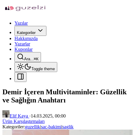
Yazılar
Kategoriler
Hakkımızda
Yazarlar
Kuponlar
Ara...
⌘
K
Toggle theme
Demir İçeren Multivitaminler: Güzellik
ve Sağlığın Anahtarı
Elif Kaya
·
14.03.2025, 00:00
Ürün Karşılaştırmaları
Kategoriler:
guzellik
|
sac-bakimi
|
saglik