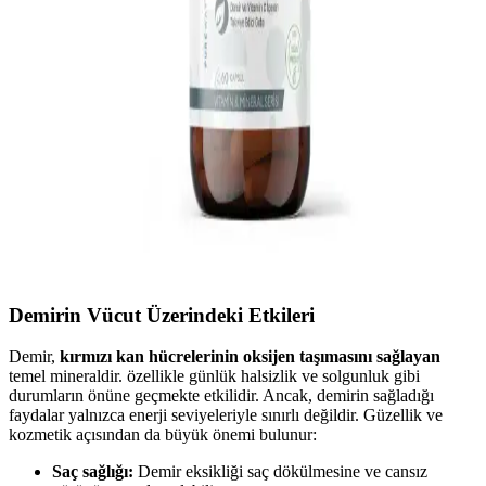
Demir Eksikliği İçin Doğal Çözüm Kapsülleri ve
Sağlıklı Alternatifler
Demir eksikliği, halsizlik ve yorgunluk gibi belirtilere yol açar.
Doğal demir kaynakları ve kapsüllerle destekleyerek sağlığınızı
koruyabilirsiniz.
Demir Eksikliği İçin Etkili Gıda Takviyeleri ve
Sağlıklı Yaşam İpuçları
Demir eksikliği belirtileri, takviye kullanımı ve doğru beslenme ile
ilgili önemli bilgiler içerir. Sağlıklı yaşam için demir seviyelerini
dengede tutmanın yollarını öğrenin.
Demirin Vücut Üzerindeki Etkileri
Demir,
kırmızı kan hücrelerinin oksijen taşımasını sağlayan
temel mineraldir. özellikle günlük halsizlik ve solgunluk gibi
durumların önüne geçmekte etkilidir. Ancak, demirin sağladığı
faydalar yalnızca enerji seviyeleriyle sınırlı değildir. Güzellik ve
kozmetik açısından da büyük önemi bulunur:
Saç sağlığı:
Demir eksikliği saç dökülmesine ve cansız