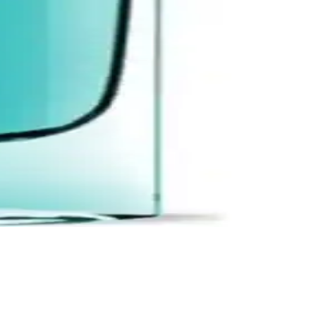
 üst-notalar ferahlık, dip-notalar derinlik ve kalıcılık kullanıcıya
al Ağacı ve Misk ile dengeli bir koku sağlar. Günlük kullanım için
 katarken, kullanım ipuçlarıyla etkisini artırır.
sıcaklıkla değişirken kalıcılık kullanıcıya göre farklılık gösterebilir;