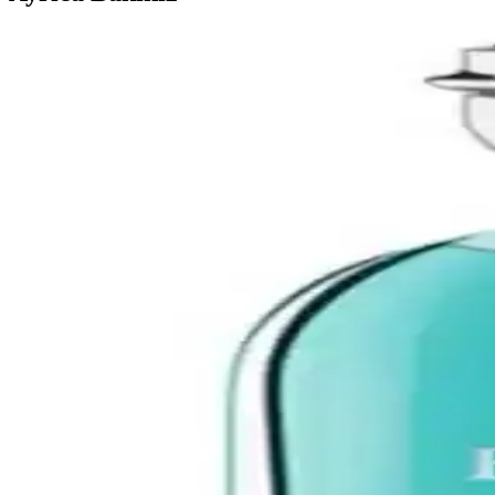
Jagler Classic Erkek EDT Seti: 50 ml Parfüm ve 100
Jagler Classic, erkekler için tasarlanmış EDT setidir; 50 ml parfüm ve 
sıcaklığı bir araya gelir.
Mad W129 Selective: Oryantal Dokunuşla Şık Erkek P
Mad W129 Selective, 100 ml’lik oryantal bir EDP olup zarafet ve denge 
sıcak bir dokunuş sağlar. Günlük ve özel anlarda dengeli bir etki sunar
Jagler Black Erkek Parfüm Seti: EDT 90 ml ve Deodor
Jagler Black Erkek Parfüm Seti, 90 ml EDT ve 150 ml deodoran bir aray
odunsu, alt notlar sıcak.
Bvlgari Man Wood Neroli ve Lancome La Nuit Tresor
Bvlgari Man Wood Neroli ve Lancome La Nuit Tresor'un özellikleri, ku
Armani Code Homme EDT: zarafet ve kalıcı etki için g