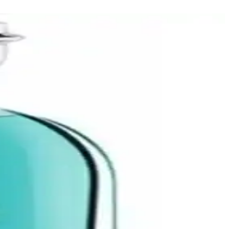
 yasemin ve lavanta sakinleştirici etkisi, alt notlarda vanilya-tonka
 gülü ve sedir belirginleşir; dip notlarda vanilya, tonka ve paçuli
m ile akşam buluşmalarında denge kurar. Üst notlar ferah, orta notlar
eçmenize yardımcı oluyor.