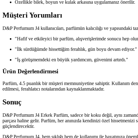
Özellikle bilek, boyun ve kulak arkasına uygulamanız önerilir.
Müşteri Yorumları
D&P Perfumum J4 kullanıcıları, parfümün kalıcılığı ve yapısındaki t
"Hafif ve etkileyici bir parfüm, alışverişlerimde sonucu hep ol
"İlk sürdüğümde hissettiğim ferahlık, gün boyu devam ediyor."
"İş görüşmemdeki en büyük yardımcım, güvenimi artırdı."
Ürün Değerlendirmesi
Parfüm, 4.5 puanlık bir müşteri memnuniyetine sahiptir. Kullanım den
edilmesi, ferahlatıcı notalarından kaynaklanmaktadır.
Sonuç
D&P Perfumum J4 Erkek Parfüm, sadece bir koku değil, aynı zamanda 
parçası haline gelir. Parfüm, her anınızda kendinizi özel hissetmenizi
güçlendirecektir.
D&P Perfumum J4, hem şıklığı hem de kullanımı ile hayatınıza önemli b