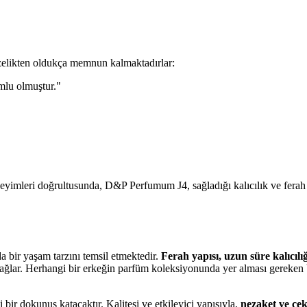
azelikten oldukça memnun kalmaktadırlar:
umlu olmuştur."
eyimleri doğrultusunda, D&P Perfumum J4, sağladığı kalıcılık ve ferah
bir yaşam tarzını temsil etmektedir.
Ferah yapısı, uzun süre kalıcılığı
 sağlar. Herhangi bir erkeğin parfüm koleksiyonunda yer alması gereken bu
ir dokunuş katacaktır. Kalitesi ve etkileyici yapısıyla,
nezaket ve çeki