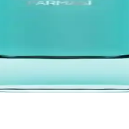
ir koku. 125 ml şişe, günlük kullanım için dengeli bir performans sunar;
li, Günlük Erkek Parfümü için ideal.
nar; üst notlar Marine Akoru, orta notlar Ylang-Ylang, dip notlar Sand
mi ve Tercih Edilme Nedenleri
 öne çıkar. Erkekler tarafından tercih edilen bu parfümler, güven ve şıklık
lı Odunsu Karışımıyla Gün Boyu Ferahlık ve İmza
 sunar; gün boyu ferahlık ve belirgin bir imza sağlar. Üst ve orta katlar 