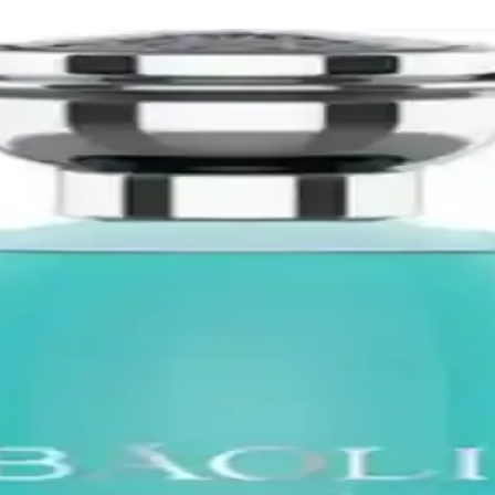
 ml Deodorant ile Dengeli Koku
100 ml deodorantten oluşur. Üst notlarda bergamot enerjisi, orta notlarda
arfüm, Kalıcılık ve Zarafeti Vurgular
sunar. Üst notlar ferah meyvemsi enerji sağlar; kalp notalarında Isparta
.
an ile Koku Profili ve Notlar
a getirir; siyah tasarım ve karizmatik koku profiliyle gündelik kullanı
 Parfüm Karşılaştırması
llanıcı yorumları ve karşılaştırmasıyla, sizin için en uygun parfümü s
ünlük kullanımda dengeli, sofistike