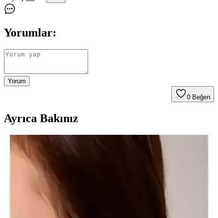
Yorumlar:
Yorum
0
Beğen
Ayrıca Bakınız
Venüs Accessory H Harfli Çelik Kolye: Şık ve
Dayanıklı Modern Takı Tasarımı
Venüs Accessory H Harfli Çelik Kolye, modern tasarımı ve
paslanmaz çelik yapısıyla şıklık ve dayanıklılığı bir arada sunar.
Günlük ve özel kullanımlar için uygun, cilt dostu ve estetik bir
takıdır.