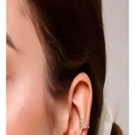
Venüs Accessory H Harfli Çelik Kolye, modern tasarımı ve
paslanmaz çelik yapısıyla şıklık ve dayanıklılığı bir arada sunar.
Günlük ve özel kullanımlar için uygun, cilt dostu ve estetik bir
takıdır.
Monalisa Kadın L Boy Kahverengi Tonlar 50'li
Lastik Toka Seti Şıklık ve Fonksiyonellik Bir Arada
50'li kahverengi tonlarındaki lastik toka seti, dayanıklı ve elastik
yapısıyla saçlara zarar vermeden pratik kullanım sağlar. Günlük
şıklık ve fonksiyonellik sunar.
Monalisa TUKAA İnci Mandal Toka: Şık ve Pratik
Büyük Boy Saç Aksesuarı
Monalisa TUKAA İnci Mandal Toka, renkli desenleri ve inci
detaylarıyla şık, kullanışlı ve dayanıklı büyük boy saç aksesuarıdır.
Hafif yapısı ve güçlü tutuşu sayesinde saçlarınızı kolayca
şekillendirir.
Ankaflex Uyku Göz Bandı: Rahat ve İşlevsel Uyku
Yardımcısı Özellikleri ve Kullanım İpuçları