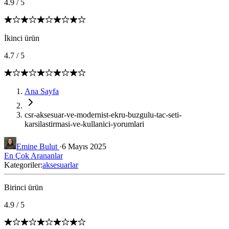
4.9
/
5
İkinci ürün
4.7
/
5
Ana Sayfa
csr-aksesuar-ve-modernist-ekru-buzgulu-tac-seti-
karsilastirmasi-ve-kullanici-yorumlari
Emine Bulut
·
6 Mayıs 2025
En Çok Arananlar
Kategoriler:
aksesuarlar
Birinci ürün
4.9
/
5