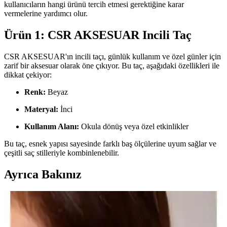
kullanıcıların hangi ürünü tercih etmesi gerektiğine karar
vermelerine yardımcı olur.
Ürün 1: CSR AKSESUAR Incili Taç
CSR AKSESUAR'ın incili taçı, günlük kullanım ve özel günler için
zarif bir aksesuar olarak öne çıkıyor. Bu taç, aşağıdaki özellikleri ile
dikkat çekiyor:
Renk:
Beyaz
Materyal:
İnci
Kullanım Alanı:
Okula dönüş veya özel etkinlikler
Bu taç, esnek yapısı sayesinde farklı baş ölçülerine uyum sağlar ve
çeşitli saç stilleriyle kombinlenebilir.
Ayrıca Bakınız
Venüs Accessory H Harfli Çelik Kolye: Şık ve
Dayanıklı Modern Takı Tasarımı