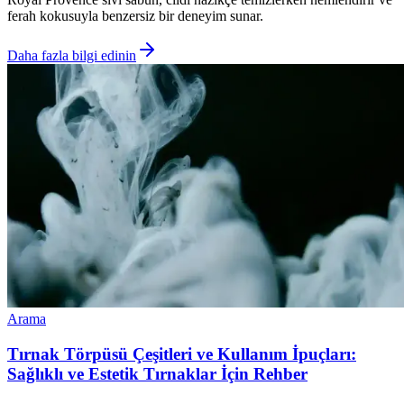
ferah kokusuyla benzersiz bir deneyim sunar.
Daha fazla bilgi edinin
Arama
Tırnak Törpüsü Çeşitleri ve Kullanım İpuçları:
Sağlıklı ve Estetik Tırnaklar İçin Rehber