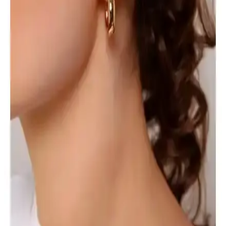
Arasında Denge Kurma Yöntemleri
Gösterişli ve parlak gözlükler, kişisel tarzı yansıtırken konfor ve
özgüvenle kullanılması önemlidir. Doğru seçimle günlük yaşamda
şıklık ve rahatlık sağlanabilir.
Aurrari Güneş Figürlü Altın Kaplama Küpe: Zarif
ve Enerjik Takı Seçeneği
Aurrari'nin güneş figürlü altın kaplama küpesi, zarif tasarımı ve
yüksek kaliteli malzemeleriyle şıklık ve pozitif enerji sunar.
Kullanımı kolay, dayanıklı ve hassas ciltlere uygun olup, günlük ve
özel günler için ideal bir seçimdir.
EURO DAY Siyah Fileli Mutfak Bandanası
Profesyonel Aşçılar ve Sağlık Çalışanları İçin
EURO DAY tasarımı siyah fileli mutfak bandanası, dayanıklı
polyester kumaşı ve rahat yapısıyla profesyonel kullanım için ideal,
hijyen ve şıklık sunar.
Aurrari 2'li Gold Renk Kuzey Yıldızı Earcuff: Şıklık
ve Çok Yönlülük Sunan Özel Takı