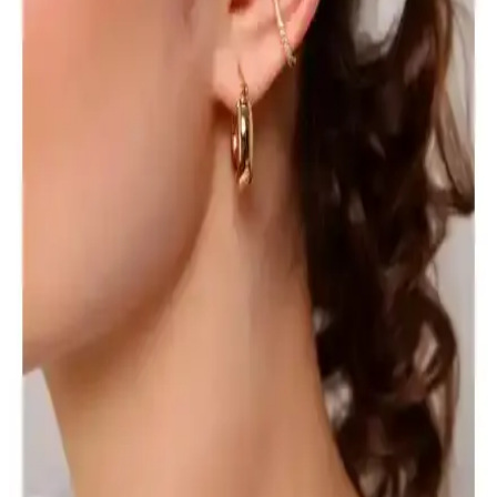
Ankaflex Uyku Göz Bandı, ışık engelleme ve rahat tasarımıyla uyku
kalitenizi yükselten pratik bir çözüm sunar. Ayarlanabilir bant ve
yumuşak kumaşıyla seyahat ve meditasyon için idealdir.
Gösterişli ve Parlak Gözlükler: Stil ve Konfor
Arasında Denge Kurma Yöntemleri
Gösterişli ve parlak gözlükler, kişisel tarzı yansıtırken konfor ve
özgüvenle kullanılması önemlidir. Doğru seçimle günlük yaşamda
şıklık ve rahatlık sağlanabilir.
Aurrari Güneş Figürlü Altın Kaplama Küpe: Zarif
ve Enerjik Takı Seçeneği
Aurrari'nin güneş figürlü altın kaplama küpesi, zarif tasarımı ve
yüksek kaliteli malzemeleriyle şıklık ve pozitif enerji sunar.
Kullanımı kolay, dayanıklı ve hassas ciltlere uygun olup, günlük ve
özel günler için ideal bir seçimdir.
EURO DAY Siyah Fileli Mutfak Bandanası
Profesyonel Aşçılar ve Sağlık Çalışanları İçin
EURO DAY tasarımı siyah fileli mutfak bandanası, dayanıklı