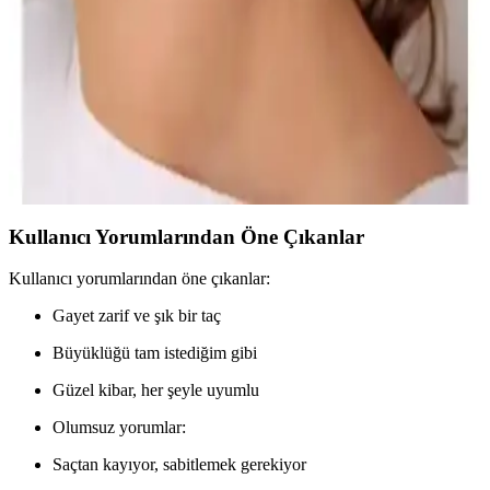
polyester kumaşı ve rahat yapısıyla profesyonel kullanım için ideal,
hijyen ve şıklık sunar.
Aurrari 2'li Gold Renk Kuzey Yıldızı Earcuff: Şıklık
ve Çok Yönlülük Sunan Özel Takı
Aurrari'nin altın renkli 2'li kuzey yıldızı earcuff'u, şıklık ve çok
yönlülük sunar. Sınırlı sayıda üretilen bu ürün, farklı tarzlara uyum
sağlar ve dikkat çekici detaylar içerir.
Kullanıcı Yorumlarından Öne Çıkanlar
Kullanıcı yorumlarından öne çıkanlar:
Gayet zarif ve şık bir taç
Büyüklüğü tam istediğim gibi
Güzel kibar, her şeyle uyumlu
Olumsuz yorumlar:
Saçtan kayıyor, sabitlemek gerekiyor