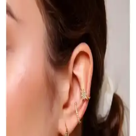
Monalisa Kadın L Boy Kahverengi Tonlar 50'li
Lastik Toka Seti Şıklık ve Fonksiyonellik Bir Arada
50'li kahverengi tonlarındaki lastik toka seti, dayanıklı ve elastik
yapısıyla saçlara zarar vermeden pratik kullanım sağlar. Günlük
şıklık ve fonksiyonellik sunar.
Monalisa TUKAA İnci Mandal Toka: Şık ve Pratik
Büyük Boy Saç Aksesuarı
Monalisa TUKAA İnci Mandal Toka, renkli desenleri ve inci
detaylarıyla şık, kullanışlı ve dayanıklı büyük boy saç aksesuarıdır.
Hafif yapısı ve güçlü tutuşu sayesinde saçlarınızı kolayca
şekillendirir.
Ankaflex Uyku Göz Bandı: Rahat ve İşlevsel Uyku
Yardımcısı Özellikleri ve Kullanım İpuçları
Ankaflex Uyku Göz Bandı, ışık engelleme ve rahat tasarımıyla uyku
kalitenizi yükselten pratik bir çözüm sunar. Ayarlanabilir bant ve
yumuşak kumaşıyla seyahat ve meditasyon için idealdir.
Gösterişli ve Parlak Gözlükler: Stil ve Konfor