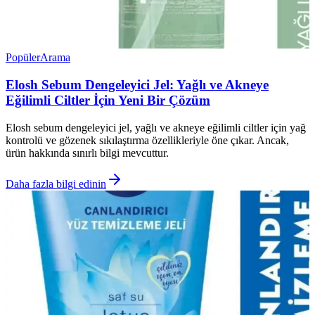
Popüler
Arama
Elosh Sebum Dengeleyici Jel: Yağlı ve Akneye
Eğilimli Ciltler İçin Yeni Bir Çözüm
Elosh sebum dengeleyici jel, yağlı ve akneye eğilimli ciltler için yağ
kontrolü ve gözenek sıkılaştırma özellikleriyle öne çıkar. Ancak,
ürün hakkında sınırlı bilgi mevcuttur.
Daha fazla bilgi edinin