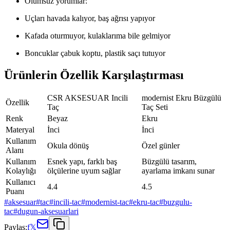
Olumsuz yorumlar:
Uçları havada kalıyor, baş ağrısı yapıyor
Kafada oturmuyor, kulaklarıma bile gelmiyor
Boncuklar çabuk koptu, plastik saçı tutuyor
Ürünlerin Özellik Karşılaştırması
CSR AKSESUAR Incili
modernist Ekru Büzgülü
Özellik
Taç
Taç Seti
Renk
Beyaz
Ekru
Materyal
İnci
İnci
Kullanım
Okula dönüş
Özel günler
Alanı
Kullanım
Esnek yapı, farklı baş
Büzgülü tasarım,
Kolaylığı
ölçülerine uyum sağlar
ayarlama imkanı sunar
Kullanıcı
4.4
4.5
Puanı
#
aksesuar
#
tac
#
incili-tac
#
modernist-tac
#
ekru-tac
#
buzgulu-
tac
#
dugun-aksesuarlari
Paylaş:
f
𝕏