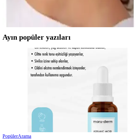
Aurrari'nin altın renkli 2'li kuzey yıldızı earcuff'u, şıklık ve çok
yönlülük sunar. Sınırlı sayıda üretilen bu ürün, farklı tarzlara uyum
sağlar ve dikkat çekici detaylar içerir.
Ayın popüler yazıları
Popüler
Arama