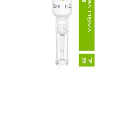
sorunlarınızı azaltın.
Allerjik Ciltler İçin Bepanthol Krem: Cilt Bariyerini
Güçlendiren ve Rahatlatıcı Etkiler
Bepanthol krem, panthenol içeriğiyle allerjik ciltlerde tahrişi
hafifletir, nem sağlar ve cilt bariyerini güçlendirir. Kullanımıyla
kızarıklık ve kaşıntıya karşı etkili destek sunar.
Dr.C.Tuna Çay Ağacı Yağlı Sos Serumu: Çok Yönlü
Doğal Cilt ve Saç Bakım Ürünü
Doğal içerikli Dr.C.Tuna Çay Ağacı Yağlı Sos Serumu, cilt ve saç
derisi sorunlarına karşı çok yönlü kullanım sağlar, ferahlatıcı etkisi
ve hızlı sonuçlarıyla öne çıkar.
Akne İçin Jel Krem Seçimi ve Kullanımı: Etkili ve
Güvenilir Tavsiyeler
Akne tedavisinde jel krem kullanımı, doğru ürün seçimi ve düzenli
kullanım ile etkili sonuçlar sağlar. İçeriğe ve cilt tipine uygun
ürünler, sağlıklı ve pürüzsüz bir cilt için önemli.