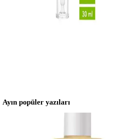
Dr.C.Tuna Çay Ağacı Yağlı Sos Serumu: Çok Yönlü
Doğal Cilt ve Saç Bakım Ürünü
Doğal içerikli Dr.C.Tuna Çay Ağacı Yağlı Sos Serumu, cilt ve saç
derisi sorunlarına karşı çok yönlü kullanım sağlar, ferahlatıcı etkisi
ve hızlı sonuçlarıyla öne çıkar.
Akne İçin Jel Krem Seçimi ve Kullanımı: Etkili ve
Güvenilir Tavsiyeler
Akne tedavisinde jel krem kullanımı, doğru ürün seçimi ve düzenli
kullanım ile etkili sonuçlar sağlar. İçeriğe ve cilt tipine uygun
ürünler, sağlıklı ve pürüzsüz bir cilt için önemli.
Ayın popüler yazıları