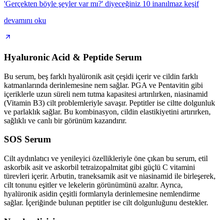
'Gerçekten böyle şeyler var mı?' diyeceğiniz 10 inanılmaz keşif
devamını oku
Hyaluronic Acid & Peptide Serum
Bu serum, beş farklı hyalüronik asit çeşidi içerir ve cildin farklı
katmanlarında derinlemesine nem sağlar. PGA ve Pentavitin gibi
içeriklerle uzun süreli nem tutma kapasitesi artırılırken, niasinamid
(Vitamin B3) cilt problemleriyle savaşır. Peptitler ise ciltte dolgunluk
ve parlaklık sağlar. Bu kombinasyon, cildin elastikiyetini artırırken,
sağlıklı ve canlı bir görünüm kazandırır.
SOS Serum
Cilt aydınlatıcı ve yenileyici özellikleriyle öne çıkan bu serum, etil
askorbik asit ve askorbil tetraizopalmitat gibi güçlü C vitamini
türevleri içerir. Arbutin, traneksamik asit ve niasinamid ile birleşerek,
cilt tonunu eşitler ve lekelerin görünümünü azaltır. Ayrıca,
hyalüronik asidin çeşitli formlarıyla derinlemesine nemlendirme
sağlar. İçeriğinde bulunan peptitler ise cilt dolgunluğunu destekler.