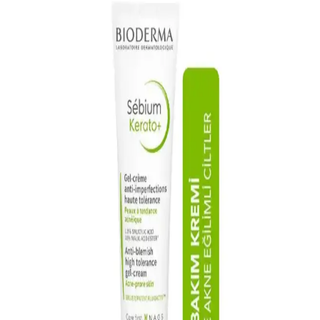
Akneye eğilimli ciltler için uygun temizleme jeli seçimi, kullanımı ve
bakım önerileriyle cilt sağlığını koruma ve akne oluşumunu azaltma
yolları anlatılıyor.
Alerji Kremleri ve Bepanthol Benzeri Ürünler: Cilt
Rahatsızlıklarına Çözüm Arayışları
Alerji kremleri, cilt tahrişi ve kızarıklığı hafifletir, Bepanthol gibi
ürünler cilt onarımını destekler, kullanımı ve dikkat edilmesi
gerekenler hakkında bilgiler içerir.
Akne Problemi ve Cilt Jeli Kullanımı: Cilt Sağlığını
Koruma Yöntemleri
Cilt jelleri, akneye yatkın ciltlerde sebum kontrolü ve gözenek
temizliği sağlar. Doğru ürün seçimi ve düzenli kullanım, sağlıklı ve
dengeli cilt görünümüne ulaşmada önemli rol oynar.
Akne ve Siyah Nokta Sorunlarına Yönelik Yüz
Temizleyici Seçimi ve Kullanımı Rehberi
Akne ve siyah nokta sorunlarına uygun yüz temizleyicilerin
özellikleri, içerikleri ve seçim ipuçlarıyla cilt sağlığınızı koruyun ve