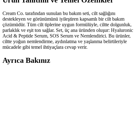
Ürün Tanıtımı ve Temel Özellikler
Cream Co. tarafından sunulan bu bakım seti, cilt sağlığını
destekleyen ve görünümünü iyileştiren kapsamlı bir cilt bakım
çözümüdür. Tüm cilt tiplerine uygun formülüyle, ciltte dolgunluk,
parlaklık ve eşit ton sağlar. Set, üç ana üründen oluşur: Hyaluronic
Acid & Peptide Serum, SOS Serum ve Nemlendirici. Bu ürünler,
ciltte yoğun nemlendirme, aydınlatma ve yaşlanma belirtileriyle
mücadele gibi temel ihtiyaçlara cevap verir.
Ayrıca Bakınız
BORKA Azelaic Yüz Temizleme Barı: Leke Karşıtı
ve Gözenek Sıkılaştırıcı Etkili Temizlik Ürünü
BORKA Azelaic Yüz Temizleme Barı, leke karşıtı ve gözenek
sıkılaştırıcı özellikleriyle cildi derinlemesine temizler, tonunu eşitler
ve parlaklık kazandırır. Düzenli kullanımda gözle görülür sonuçlar
sağlar.
Akneye Eğilimli Ciltler İçin Uygun Temizleme Jeli
Seçimi ve Kullanım İpuçları