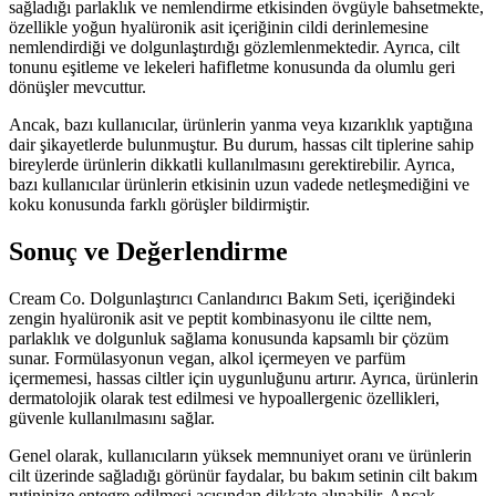
sağladığı parlaklık ve nemlendirme etkisinden övgüyle bahsetmekte,
özellikle yoğun hyalüronik asit içeriğinin cildi derinlemesine
nemlendirdiği ve dolgunlaştırdığı gözlemlenmektedir. Ayrıca, cilt
tonunu eşitleme ve lekeleri hafifletme konusunda da olumlu geri
dönüşler mevcuttur.
Ancak, bazı kullanıcılar, ürünlerin yanma veya kızarıklık yaptığına
dair şikayetlerde bulunmuştur. Bu durum, hassas cilt tiplerine sahip
bireylerde ürünlerin dikkatli kullanılmasını gerektirebilir. Ayrıca,
bazı kullanıcılar ürünlerin etkisinin uzun vadede netleşmediğini ve
koku konusunda farklı görüşler bildirmiştir.
Sonuç ve Değerlendirme
Cream Co. Dolgunlaştırıcı Canlandırıcı Bakım Seti, içeriğindeki
zengin hyalüronik asit ve peptit kombinasyonu ile ciltte nem,
parlaklık ve dolgunluk sağlama konusunda kapsamlı bir çözüm
sunar. Formülasyonun vegan, alkol içermeyen ve parfüm
içermemesi, hassas ciltler için uygunluğunu artırır. Ayrıca, ürünlerin
dermatolojik olarak test edilmesi ve hypoallergenic özellikleri,
güvenle kullanılmasını sağlar.
Genel olarak, kullanıcıların yüksek memnuniyet oranı ve ürünlerin
cilt üzerinde sağladığı görünür faydalar, bu bakım setinin cilt bakım
rutininize entegre edilmesi açısından dikkate alınabilir. Ancak,