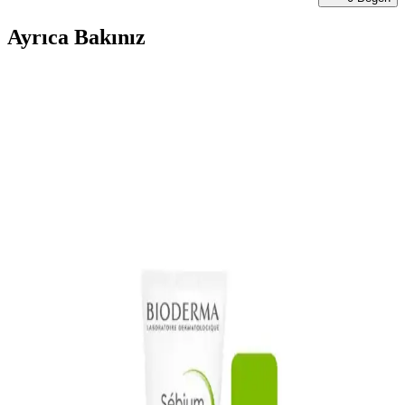
Ayrıca Bakınız
BORKA Azelaic Yüz Temizleme Barı: Leke Karşıtı
ve Gözenek Sıkılaştırıcı Etkili Temizlik Ürünü
BORKA Azelaic Yüz Temizleme Barı, leke karşıtı ve gözenek
sıkılaştırıcı özellikleriyle cildi derinlemesine temizler, tonunu eşitler
ve parlaklık kazandırır. Düzenli kullanımda gözle görülür sonuçlar
sağlar.
Akneye Eğilimli Ciltler İçin Uygun Temizleme Jeli
Seçimi ve Kullanım İpuçları
Akneye eğilimli ciltler için uygun temizleme jeli seçimi, kullanımı ve
bakım önerileriyle cilt sağlığını koruma ve akne oluşumunu azaltma
yolları anlatılıyor.
Alerji Kremleri ve Bepanthol Benzeri Ürünler: Cilt
Rahatsızlıklarına Çözüm Arayışları