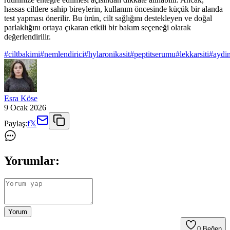
hassas ciltlere sahip bireylerin, kullanım öncesinde küçük bir alanda
test yapması önerilir. Bu ürün, cilt sağlığını destekleyen ve doğal
parlaklığını ortaya çıkaran etkili bir bakım seçeneği olarak
değerlendirilir.
#
ciltbakimi
#
nemlendirici
#
hylaronikasit
#
peptitserumu
#
lekkarsiti
#
aydin
Esra Köse
9 Ocak 2026
Paylaş:
f
𝕏
Yorumlar:
Yorum
0
Beğen