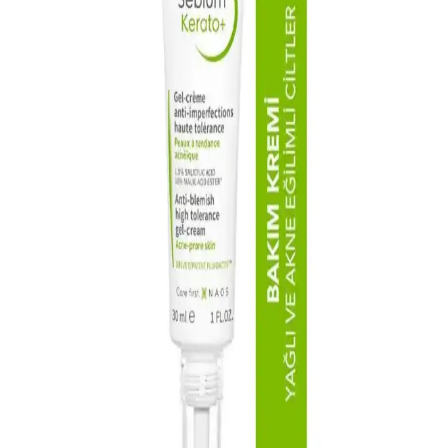
Alerji kremleri, cilt tahrişi ve kızarıklığı hafifletir, Bepanthol gibi
ürünler cilt onarımını destekler, kullanımı ve dikkat edilmesi
gerekenler hakkında bilgiler içerir.
Akne Problemi ve Cilt Jeli Kullanımı: Cilt Sağlığını
Koruma Yöntemleri
Cilt jelleri, akneye yatkın ciltlerde sebum kontrolü ve gözenek
temizliği sağlar. Doğru ürün seçimi ve düzenli kullanım, sağlıklı ve
dengeli cilt görünümüne ulaşmada önemli rol oynar.
Akne ve Siyah Nokta Sorunlarına Yönelik Yüz
Temizleyici Seçimi ve Kullanımı Rehberi
Akne ve siyah nokta sorunlarına uygun yüz temizleyicilerin
özellikleri, içerikleri ve seçim ipuçlarıyla cilt sağlığınızı koruyun ve
sorunlarınızı azaltın.
Allerjik Ciltler İçin Bepanthol Krem: Cilt Bariyerini
Güçlendiren ve Rahatlatıcı Etkiler
Bepanthol krem, panthenol içeriğiyle allerjik ciltlerde tahrişi
hafifletir, nem sağlar ve cilt bariyerini güçlendirir. Kullanımıyla
kızarıklık ve kaşıntıya karşı etkili destek sunar.