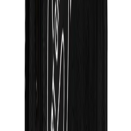
Arama
Palette saç boyası fiyatları ve ürün çeşitleri hakkında
kapsamlı bilgi
Palette saç boyası fiyatları ve ürün çeşitleri hakkında detaylı bilgiler,
uygun fiyatlı alışveriş ipuçları ve tercih edilme nedenleri içeren
kapsamlı rehber.
Daha fazla bilgi edinin