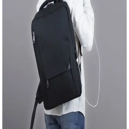
İçin Dayanıklı ve Şık Tasarım
Puma'nın unisex tasarımıyla öne çıkan Phase Small Backpack, hafif,
dayanıklı ve şık yapısıyla günlük ve spor aktivitelerine uygun ideal
bir seçenektir.
Woys 10lt Unisex Mavi Kamp Bisiklet Yürüyüş Mini
Sırt Çantası: Fonksiyonellik ve Şıklığın Buluşması
Woys'un 10 litrelik mini sırt çantası, suya dayanıklı malzemesi ve şık
tasarımıyla outdoor ve şehir kullanımı için ideal, hafif ve pratik bir
seçenektir.
Relaxion Mor 4 Bölmeli Su Geçirmez Kumaş Okul
Sırt Çantası Günlük Kullanım İçin Uygun
Mor renkli, su geçirmez ve 4 bölmeli Relaxion sırt çantası, dayanıklı
fermuarları ve ergonomik tasarımıyla öğrencilere pratiklik ve şıklık
sunar.
Ramsburry Su Geçirmez Kumaş 15.6 İnç Laptop
Uyumlu Siyah Sırt Çantası Özellikleri ve Kullanım
Avantajları