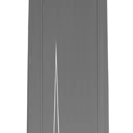
Daha fazla bilgi edinin
Arama
Pastel 316 Oje: Yeşil Tonlarıyla Şıklık ve
Dayanıklılık Sunan Kaliteli Kozmetik Ürünleri
Pastel 316 oje, yeşil tonlarıyla şıklık ve dayanıklılık sunar, uzun süre
kalır, kolay uygulanır ve güvenilir içeriklerle sağlıklıdır. Günlük ve