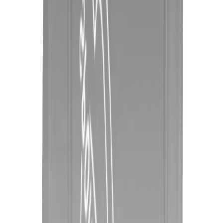
Kumral dip boya renkleri, saçlara derinlik ve doğal görünüm
kazandırır. Trendler, teknikler ve bakım ipuçlarıyla saçlarınıza
özgünlük katın.
Daha fazla bilgi edinin
Arama
Doğal Bej Rengi: Kozmetik, Moda ve Dekorasyonda
Zarif ve Sıcak Bir Ton