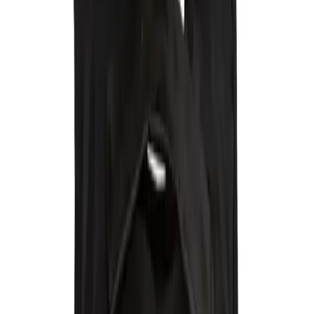
rehberi
bölümünde inceleyebilirsin.
Fiyat Bilgileri
Farklı platformlardaki fiyat trendleri
🛒
Hepsiburada
🛍️
Trendyol
Seçili Platform:
Trendyol
ℹ️ Sadece Trendyol'da fiyat mevcut
Gün başına
✗
Hafta başına
✗
Ay başına
✗
Yıl başına
Yıl Başına Fiyatlar
Min Fiyat
444.34
TL
Max Fiyat
444.34
TL
Min İndirim
0.0
%