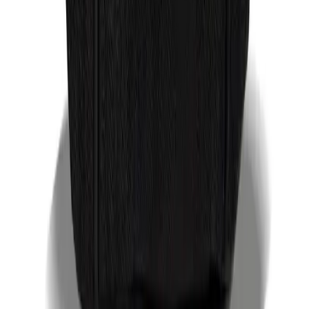
Arama
Viyole Saç Rengi Nedir ve Modern Saç Trendleri
Arasında Neden Popüler
Viyole saç rengi, çeşitli ton ve uygulama seçenekleriyle modern ve
cesur görünmek isteyenler için ideal. Işıltısı ve uyumu sayesinde
özgün tarzlar yaratmanızı sağlar.