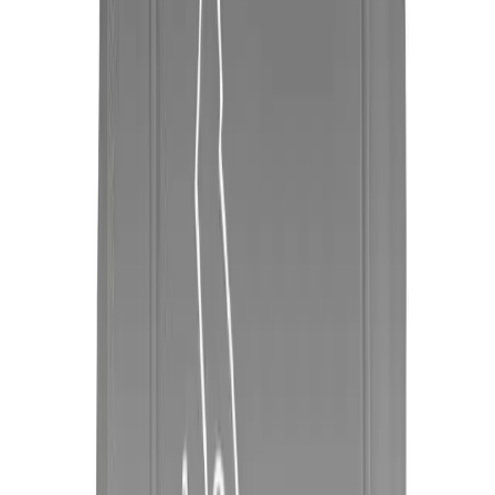
özel anlarınız için ideal seçim.
Daha fazla bilgi edinin
Arama
Kumral Dip Boya Renkleri ve Trendleri: Doğal ve
Çekici Saçlar İçin Rehber