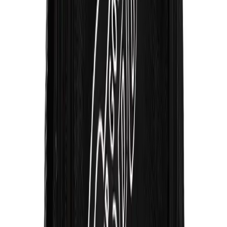
Karşılaştırma
Çeyizlik Hediyelik Setler: Zarif Tasarım ve Kaliteli
Malzeme Özellikleriyle Öne Çıkan Ürünler
Çeyiziniz için zarif tasarıma sahip, kaliteli malzemelerle üretilmiş
hediye setleri. Ayna ve tarakların şıklığıyla pratik kullanım ve uzun
ömür sağlıyor, bazı kullanıcılar kalite ve rahatlık konusunda çeşitli
eleştirilerde bulunuyor.
Daha fazla bilgi edinin