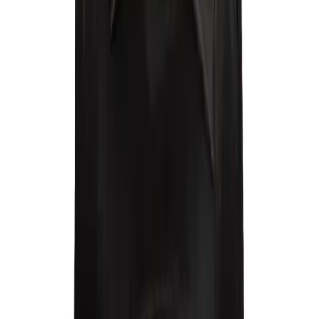
Max İndirim
0.0
%
Product ID:
cok-amacli-ve-ergonomik-sirt-cantasi-gunluk-seyahat-
ve-okul-kullanimi-icin-uygun
Tarih:
2026-08-08
Paylaş:
f
𝕏
Yorumlar:
Yorum
0
Beğen
Ayın popüler yazıları