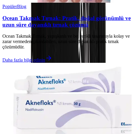
Popüler
Blog
Ocean Takmak Tırnak: Pratik, doğal görünümlü ve
uzun süre dayanıklı tırnak çözümü
Ocean Takmak Tırnak, yapışkanlı ve bej renkli tasarımıyla kolay ve
zarar vermeden çıkarılabilen, uzun süre dayanıklı pratik tırnak
çözümüdür.
Daha fazla bilgi edinin