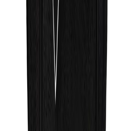
Arama
Ray-Ban Gözlükleri: Moda ve Göz Sağlığını Bir
Arada Sunan İkonik Seçenekler
Ray-Ban gözlükleri, yüksek kalite, UV koruma ve şık tasarımlarla
kişisel tarzınıza ve göz sağlığınıza uygun seçenekler sunar.
Daha fazla bilgi edinin