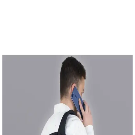
Bagacar 126 Excaption Günlük Okul Sırt Çantası:
Şık ve Dayanıklı Tasarım ve Fonksiyonellik
Bagacar 126 Excaption, hafif ve dayanıklı tekstil malzemesiyle,
geniş iç hacmi ve ergonomik tasarımıyla günlük okul ihtiyaçlarınızı
kolayca karşılar. Suya dayanıklı yapısıyla şıklık ve fonksiyonellik
sunar.
Pierre Cardin Siyah Floater Kadın Sırt Çantası
Günlük ve Şık Kullanım İçin Uygun
Pierre Cardin Siyah Floater Kadın Sırt Çantası, dayanıklı suni deri
ve şık tasarımıyla günlük kullanımda rahatlık sağlar, iç ve dış
cepleriyle düzenli taşıma imkanı sunar.
Hakan Gk20 Viyana Deri Sırt Çantası Kadınlar İçin
Şık ve Kullanışlı Tasarım
Viyana Deri Sırt Çantası, yüksek kaliteli suni deri ve şık tasarımıyla
günlük kullanımda hem estetik hem de pratiklik sağlar, geniş iç
hacmi ve fonksiyonel bölmeleriyle öne çıkar.
Puma Unisex Sırt Çantası Günlük ve Spor Kullanım