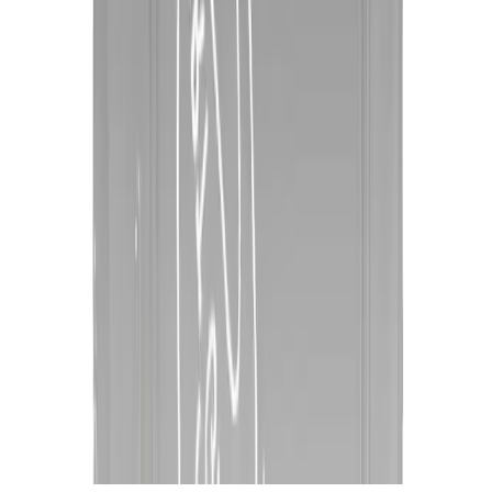
Doğal bej rengi, kozmetikte, modada ve iç mekan dekorasyonunda
şıklık ve sadeliği temsil eder. Cilt uyumu, kullanım alanları ve stil
önerileriyle bu zarif tonun detaylarını keşfedin.
Daha fazla bilgi edinin
©
Guzelzi
2026
Site bölümleri
Makaleler
Ana Sayfa
Kategoriler
Etiketler
Yazarlar
Genel sayfalar
Hakkımızda
Kullanım Şartları
Gizlilik Politikası