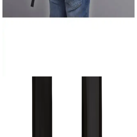
Ramsburry'nin su geçirmez kumaşından ürettiği 15.6 inç laptop
uyumlu siyah sırt çantası, geniş hacmi ve fonksiyonel tasarımıyla
öne çıkar. Dayanıklılığı ve konforu ile günlük kullanımda ideal bir
seçimdir.
My Valice Akıllı Çantalar Karşılaştırması: Active ve
Galaxy Modelleri Özellikleri
İki popüler My Valice akıllı sırt çantasını detaylı karşılaştırıyoruz.
Active ve Galaxy modellerinin özellikleri, kullanıcı yorumları ve
avantajlarıyla ihtiyaçlarınıza en uygun çantayı seçin.
Kullanım Alanları ve Çok Yönlülük
Günlük kullanımın yanı sıra, okul, seyahat, kamp ve yürüyüş gibi
farklı aktiviteler için de uygundur. Uçak seyahatlerinde kabin içine
sığabilme özelliği sayesinde, hafif ve pratik bir taşıma çözümüdür.
Ayrıca, dayanıklı ve suya dayanıklı kumaşıyla, çeşitli hava
koşullarında bile koruma sağlar. İçerisinde 15.6 inçlik dizüstü
bilgisayarın rahatlıkla sığabileceği özel bölme bulunmakta olup,
teknolojik cihazlarınızı güvenle taşımanızı sağlar.