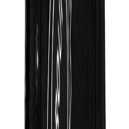
Arama
Flormar Grape Ruj ile Dudaklarda Morun Asaleti
ve Modern Makyaj Trendleri
Flormar Grape Ruj, nemlendirici ve kalıcı yapısıyla mor tonlarıyla
modern ve şık dudaklar yaratmanızı sağlar. Uygulaması kolay, çeşitli
renk seçenekleriyle her makyaj tarzına uyum sağlar.
Daha fazla bilgi edinin