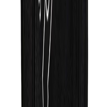
Arama
Emporio Armani Kozmetik ve Aksesuarlarıyla
Modern Şıklık ve Lüks Bir Yaşam
Emporio Armani, lüks kozmetik, parfüm ve aksesuarlarıyla modern
şıklık ve prestiji bir arada sunar. Kaliteli ürünleriyle kendinizi özel
hissetmenizi sağlar.
Daha fazla bilgi edinin