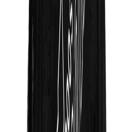
Makyaj Çantalarının Gece Çantası Olarak
Kullanımı: Moda ve Stil Değerlendirmesi
Makyaj çantalarının gece çantası olarak kullanımı, moda dünyasında
yaratıcı bir tercih olarak öne çıkıyor. Stil, kişiselleştirme ve özgüven
bu kullanımda önemli rol oynuyor.
Daha fazla bilgi edinin