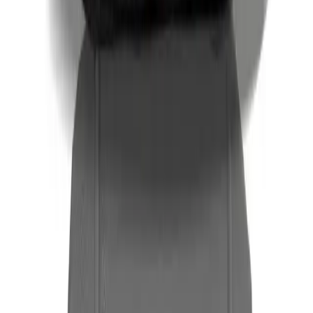
Daha fazla bilgi edinin
Arama
Dynavit Multi-Daily Nedir? Güzellik ve Sağlığı
Destekleyen Günlük Multivitamin
Dynavit Multi-Daily, yetişkinler için tasarlanmış günlük
multivitamin kapsülleriyle bağışıklık, enerji ve cilt sağlığını
destekler, güzellik rutininizin vazgeçilmez parçası olur.