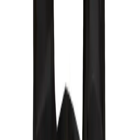
Müşteri Geri Bildirimleri ve
Değerlendirmeler
Kullanıcılar, kumaş kalitesi ve konfor açısından yüksek memnuniyet
bildirir. Güzel dokusu ve kullanışlı gözleri, günlük ihtiyaçları
karşılamada kolaylık sağlar. Ancak, bazı kullanıcılar askılar ve
fermuarların zamanla yıpranabileceğini belirtmiş; bu da ürünün
kullanım ömrünün dikkatli kullanılması gerektiğine işaret eder.
Sonuç ve Değerlendirme
Genel olarak, bu sırt çantası, şık tasarımı, fonksiyonelliği ve
ergonomik özellikleriyle öne çıkar. Günlük yaşamda, okulda veya
seyahatte rahatlıkla tercih edilebilir. Kaliteli malzemeleri ve dikkatli
tasarımıyla, uzun süre kullanılabilir ve çeşitli ihtiyaçlara cevap verir.
Kullanıcı yorumları da, ürünün yüksek performansını ve
dayanıklılığını doğrular niteliktedir.
Bu ürün, fonksiyonellik ve estetiği bir arada arayanlar için
mükemmel bir seçim olup, her yaş grubundan kullanıcıya uygun,
pratik ve şık bir sırt çantasıdır.
Kozmetik ve bakım alanında bu ürünle benzerini
karşılaştırma