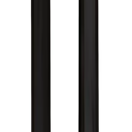
Ergonomik ve Konforlu Tasarım
Yüksek kaliteli, S tipi omuz askıları, kullanıcının yükü hafifletir ve
gün boyu konfor sunar. Terleme önleyici özel oluklu sırt tasarımı
sayesinde, uzun saatler kullanımda bile ferah ve kuru kalma imkanı
tanır. Bu özellikler, özellikle yoğun günlerde veya uzun mesafe
yürüyüşleri sırasında büyük avantaj sağlar.
Malzeme ve Dayanıklılık
Üründe kullanılan kumaş, hem dayanıklı hem de su geçirmez
özelliklere sahip olup, günlük aşınmalara karşı direnç gösterir.
Yüksek kaliteli aksesuarlar, çantanın uzun ömürlü olmasını sağlar ve
kullanım sırasında oluşabilecek deformasyonları en aza indirir.
Tasarım ve Estetik
Düz desen ve klasik siyah renk, her yaş grubundan kullanıcıya hitap
eder. Minimalist tasarımı, farklı kıyafetlerle uyum sağlar ve şıklığıyla
öne çıkar. Ayrıca, ürünün hafifliği sayesinde taşıma sırasında ek bir
yük oluşturmaz.