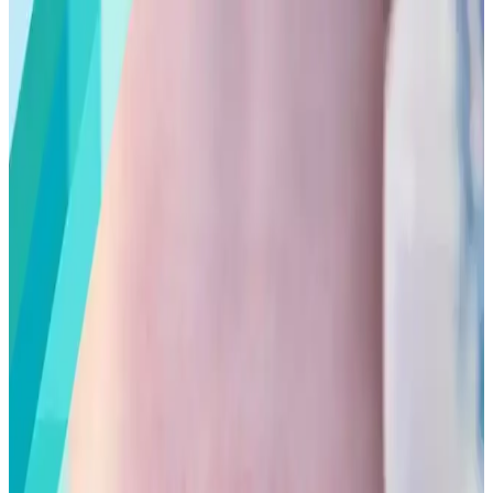
Alerji Dostu ve Doğal İçeriğe Sahip Temiz Şampuan
Seçenekleri
Alerjik ciltlere uygun, kimyasal içermeyen ve dermatolojik testli
şampuanlar hakkında detaylı bilgi. Hassas ciltler ve çocuklar için
güvenli seçenekler içerir.
R.O.C.S. Junior Florürsüz 6-12 Yaş Çocuklar İçin
Güvenli ve Doğal Diş Bakım Seti
Doğal içeriklerle formüle edilmiş, aromalı ve florürsüz R.O.C.S.
Junior diş bakım seti, 6-12 yaş çocukların diş sağlığını korurken
eğlenceli kullanım sağlar.
Oral-B D100 Şarjlı Disney Çocuk Diş Fırçası:
Eğlenceli ve Güvenli Temizlik Aracı
Disney karakterleriyle tasarlanmış Oral-B D100 şarjlı diş fırçası,
çocukların ilgisini çekerken hijyen ve kullanım kolaylığı sağlar,
düzenli bakım ile diş sağlığını destekler.
Prenses Temalı Çocuk Diş Fırçaları: Eğlenceli ve