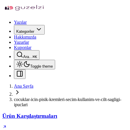
Yazılar
Kategoriler
Hakkımızda
Yazarlar
Kuponlar
Ara...
⌘
K
Toggle theme
Ana Sayfa
cocuklar-icin-pisik-kremleri-secim-kullanim-ve-cilt-sagligi-
ipuclari
Ürün Karşılaştırmaları