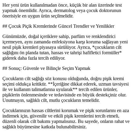
Her yeni ürün kullanılmadan önce, küçük bir alan üzerinde test
yapmak önemlidir. Ayrıca, dermatolog veya çocuk doktorunun
önerisiyle en uygun ürün seçilmelidir.
## Çocuk Piçik Kremlerinde Güncel Trendler ve Yenilikler
Günümüzde, doğal içeriklere sahip, parfüm ve renklendirici
içermeyen, aynı zamanda enfeksiyona karşı koruma sağlayan yeni
nesil pişik kremleri piyasaya sürülüyor. Ayrıca, *çocukların cilt
sağlığını ön planda tutan, hassas ve tahrişi hafifletici formüller*
giderek daha fazla tercih ediliyor.
## Sonuç: Güvenle ve Bilinçle Seçim Yapmak
Çocukların cilt sağlığı söz konusu olduğunda, doğru pişik kremi
seçimi oldukça kritiktir. **İçeriğine dikkat ederek, uzman tavsiyesi
ile ve kullanım talimatlarına uyularak** tercih edilen ürünler,
pişiklerin önlenmesinde ve tedavisinde en büyük destekçiniz olur.
Unutmayın, sağlıklı cilt, mutlu çocukların temelidir.
Çocuklarınızın hassas ciltlerini korumak ve pişik sorunlarını en aza
indirmek için, güvenilir ve etkili pişik kremlerini tercih etmeli,
düzenli olarak cilt bakımı yapmalısınız. Bu sayede, onların rahat ve
sağlıklı büyümesine katkıda bulunabilirsiniz.