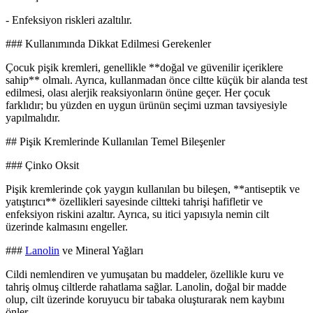
- Enfeksiyon riskleri azaltılır.
### Kullanımında Dikkat Edilmesi Gerekenler
Çocuk pişik kremleri, genellikle **doğal ve güvenilir içeriklere
sahip** olmalı. Ayrıca, kullanmadan önce ciltte küçük bir alanda test
edilmesi, olası alerjik reaksiyonların önüne geçer. Her çocuk
farklıdır; bu yüzden en uygun ürünün seçimi uzman tavsiyesiyle
yapılmalıdır.
## Pişik Kremlerinde Kullanılan Temel Bileşenler
### Çinko Oksit
Pişik kremlerinde çok yaygın kullanılan bu bileşen, **antiseptik ve
yatıştırıcı** özellikleri sayesinde ciltteki tahrişi hafifletir ve
enfeksiyon riskini azaltır. Ayrıca, su itici yapısıyla nemin cilt
üzerinde kalmasını engeller.
###
Lanolin
ve Mineral Yağları
Cildi nemlendiren ve yumuşatan bu maddeler, özellikle kuru ve
tahriş olmuş ciltlerde rahatlama sağlar. Lanolin, doğal bir madde
olup, cilt üzerinde koruyucu bir tabaka oluşturarak nem kaybını
önler.