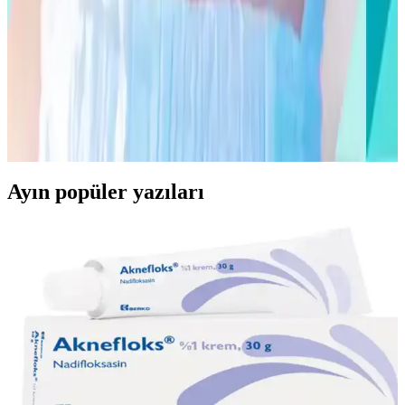
içerik ve güvenlik ön planda olmalı. Doğru kullanımla güneşin
zararlı etkilerinden korunmak mümkün.
Alerjik Pişik Nedir, Belirtileri ve Etkili Tedavi
Yöntemleri
Alerjik pişik, çocuklarda sık görülen cilt rahatsızlığıdır. Belirtileri ve
tedavi yöntemleri hakkında detaylı bilgiler ile cilt sağlığınızı
koruyun.
Ayın popüler yazıları