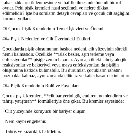
rahatsızlıkların önlenmesinde ve hafifletilmesinde önemli bir rol
oynar. Peki pişik kremleri nasıl seçilmeli ve nelere dikkat
edilmelidir? İşte bu soruların detaylı cevapları ve çocuk cilt sağlığını
koruma yolları.
## Çocuk Pişik Kremlerinin Temel İşlevleri ve Önemi
### Pişik Nedenleri ve Cilt Üzerindeki Etkileri
Çocuklarda pişik oluşumunun başlıca nedeni, cilt yüzeyinin sürekli
nemli kalmasıdır. Özellikle **ıslak bezler, aşırı terleme veya
enfeksiyonlar** pişiğe zemin hazırlar. Ayrıca, ciltteki tahriş, alerjik
reaksiyonlar ve bakteriyel veya maya enfeksiyonları da pişiğin
oluşumuna katkıda bulunabilir. Bu durumlar, çocukların rahatını
bozmakla kalmaz, aynı zamanda ciltte iz ve kalıcı hasar riskini artırır.
### Piçik Kremlerinin Rolü ve Faydaları
Çocuk pişik kremleri, **cilt bariyerini güçlendiren, nemlendiren ve
tahrişi yatıştıran** formülleriyle öne çıkar. Bu kremler sayesinde:
- Cilt yüzeyinde koruyucu bir bariyer oluşur.
- Nem kaybı engellenir.
- Tahriş ve kızarıklık hafifletilir.