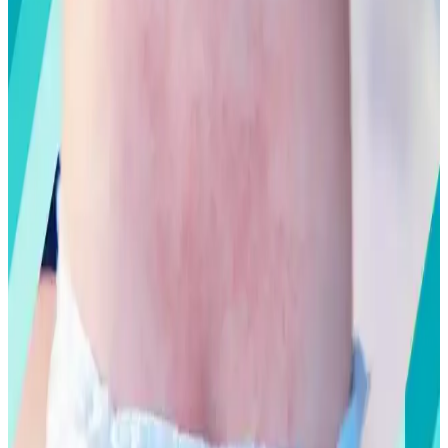
Güvenli Diş Bakımı Çözümleri
Prenses temalı çocuk diş fırçaları, renkli tasarımlarıyla diş bakımını
eğlenceli ve güvenli hale getirir, ebeveynlerin tercihleri arasında öne
çıkar.
Mustela Ürünlerinin Güvenli Kullanımı İçin İpuçları
ve Dikkat Edilmesi Gerekenler
Mustela ürünlerinin güvenli kullanımı için doğru ürün seçimi, alerji
testi ve dikkat edilmesi gerekenler hakkında kapsamlı bilgiler içerir.
Oral-B D100 Disney Prenses Çocuk Diş Fırçası ile
Eğlenceli ve Etkili Diş Bakımı
Çocukların ilgisini çeken Disney temalı Oral-B D100 diş fırçası,
nazik kılları ve ergonomik tasarımıyla diş bakımını eğlenceli hale
getirir, sağlıklı alışkanlıklar kazandırır.
Bebek ve Çocuklar İçin Güvenli Güneş Kremi
Seçenekleri ve Kullanım İpuçları
Bebek ve çocuklar için güneş kremi seçerken yüksek SPF, mineral