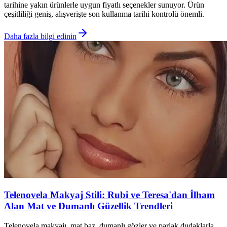
tarihine yakın ürünlerle uygun fiyatlı seçenekler sunuyor. Ürün
çeşitliliği geniş, alışverişte son kullanma tarihi kontrolü önemli.
Daha fazla bilgi edinin
Telenovela Makyaj Stili: Rubi ve Teresa'dan İlham
Alan Mat ve Dumanlı Güzellik Trendleri
Telenovela makyajı, mat baz, dumanlı gözler ve parlak dudaklarla