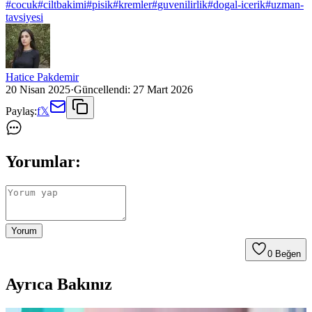
#
cocuk
#
ciltbakimi
#
pisik
#
kremler
#
guvenilirlik
#
dogal-icerik
#
uzman-
tavsiyesi
Hatice Pakdemir
20 Nisan 2025
·
Güncellendi:
27 Mart 2026
Paylaş:
f
𝕏
Yorumlar:
Yorum
0
Beğen
Ayrıca Bakınız