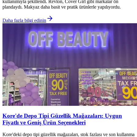
kullanımıyla şekillendi. Revlon, Cover Girl gibi markalar ön
plandaydı. Makyaz daha basit ve pratik ürünlerle yapılıyordu.
Daha fazla bilgi edinin
Kore'de Depo Tipi Güzellik Mağazaları: Uygun
Fiyatlı ve Geniş Ürün Seçenekleri
Kore'deki depo tipi güzellik mağazaları, stok fazlası ve son kullanma