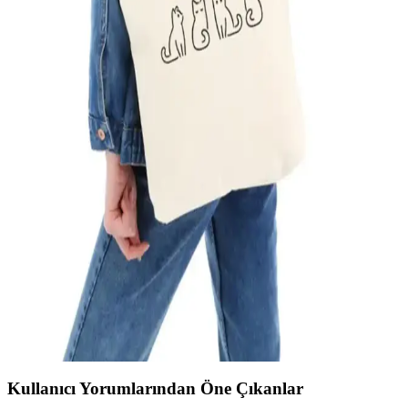
Siyah ve Vintage Güneş Ay Tasarımları
İki farklı Çınar bez çantasını karşılaştırıyoruz: Polen baskılı siyah ve
vintage güneş ay tasarımlı modeller. Her ikisi de doğal, yıkanabilir
ve günlük kullanım için uygun, tasarım ve kullanım özellikleriyle
öne çıkıyor.
Çınar Bez Çanta 3 Yakın Dost Baskılı Organik
Pamuklu Çevre Dostu Tasarım
Çınar Bez Çanta, organik pamuk kumaştan üretilmiş, şık baskıları ve
geniş kullanım alanıyla çevre bilincine uygun dayanıklı bir tercih
sunar.
Çınar Bez Çanta ve fimugift Yeşil Körüklü Bez
Çanta Karşılaştırması
İki popüler bez çanta modeli olan Çınar ve fimugift'in özelliklerini
karşılaştırıyoruz. Kalite, boyut ve kullanım alanları açısından
detaylar burada, doğru seçimi yapmanız için önemli bilgiler içeriyor.
Kullanıcı Yorumlarından Öne Çıkanlar