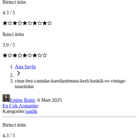
Birinci ürün
4.3
/
5
İkinci ürün
3.9
/
5
Ana Sayfa
cinar-bez-cantalar-karsilastirmasi-kedi-baskili-ve-vintage-
tasarimlar
Emine Bulut
·
6 Mart 2025
En Çok Arananlar
Kategoriler:
saglik
Birinci ürün
4.3
/
5