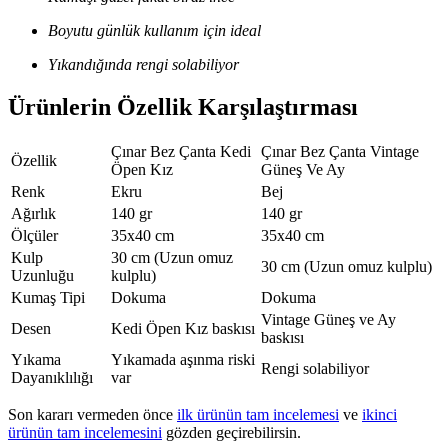
Boyutu günlük kullanım için ideal
Yıkandığında rengi solabiliyor
Ürünlerin Özellik Karşılaştırması
Çınar Bez Çanta Kedi
Çınar Bez Çanta Vintage
Özellik
Öpen Kız
Güneş Ve Ay
Renk
Ekru
Bej
Ağırlık
140 gr
140 gr
Ölçüler
35x40 cm
35x40 cm
Kulp
30 cm (Uzun omuz
30 cm (Uzun omuz kulplu)
Uzunluğu
kulplu)
Kumaş Tipi
Dokuma
Dokuma
Vintage Güneş ve Ay
Desen
Kedi Öpen Kız baskısı
baskısı
Yıkama
Yıkamada aşınma riski
Rengi solabiliyor
Dayanıklılığı
var
Son kararı vermeden önce
ilk ürünün tam incelemesi
ve
ikinci
ürünün tam incelemesini
gözden geçirebilirsin.