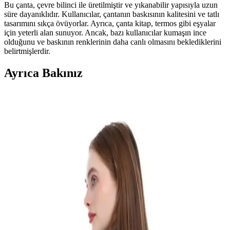
Bu çanta, çevre bilinci ile üretilmiştir ve yıkanabilir yapısıyla uzun
süre dayanıklıdır. Kullanıcılar, çantanın baskısının kalitesini ve tatlı
tasarımını sıkça övüyorlar. Ayrıca, çanta kitap, termos gibi eşyalar
için yeterli alan sunuyor. Ancak, bazı kullanıcılar kumaşın ince
olduğunu ve baskının renklerinin daha canlı olmasını beklediklerini
belirtmişlerdir.
Ayrıca Bakınız
Çınar Bez Çanta Clutch Karşılaştırması: Little
Prince ve Minik Kediler Tasarımları
İki şık bez çanta modeli olan Little Prince ve Minik Kediler'i detaylı
karşılaştırıyoruz. Tasarım, boyut, kullanım alanı ve kullanıcı
yorumlarıyla en uygun seçimi yapmanıza yardımcı oluyoruz.
Designedfy Bez Makyaj Çantaları Karşılaştırması:
Spiderman ve Hello Kitty Tasarımları
İki popüler bez makyaj çantasını karşılaştırıyoruz. Spiderman ve
Hello Kitty tasarımları, yüksek kaliteli baskı ve çok amaçlı kullanım
özellikleriyle öne çıkıyor. Hangi çanta sizin için uygun?