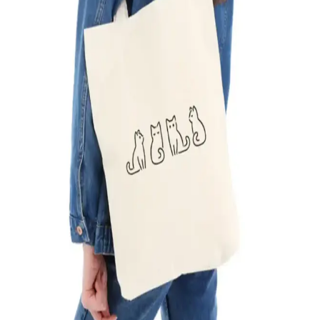
Çınar Bez Çanta: Sürdürülebilir ve Şık Günlük
Kullanım Çantası Özellikleri
Çınar Bez Çanta, %100 pamuk, dayanıklı ve şık tasarımıyla günlük
ihtiyaçlarınızı karşılayan çevreci bir alternatif olup, uzun ömürlü ve
sürdürülebilir kullanım sağlar.
Çınar Bez Çanta Karşılaştırması: Polen Baskılı
Siyah ve Vintage Güneş Ay Tasarımları
İki farklı Çınar bez çantasını karşılaştırıyoruz: Polen baskılı siyah ve
vintage güneş ay tasarımlı modeller. Her ikisi de doğal, yıkanabilir
ve günlük kullanım için uygun, tasarım ve kullanım özellikleriyle
öne çıkıyor.
Çınar Bez Çanta 3 Yakın Dost Baskılı Organik
Pamuklu Çevre Dostu Tasarım
Çınar Bez Çanta, organik pamuk kumaştan üretilmiş, şık baskıları ve
geniş kullanım alanıyla çevre bilincine uygun dayanıklı bir tercih
sunar.