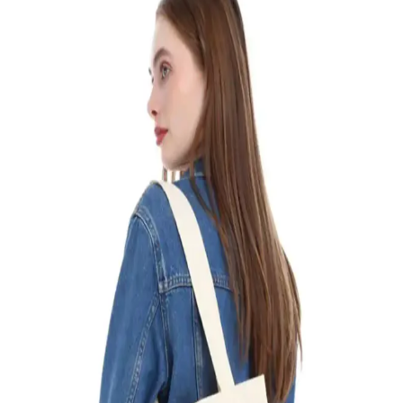
karşılaştırıyoruz. Tasarım, boyut, kullanım alanı ve kullanıcı
yorumlarıyla en uygun seçimi yapmanıza yardımcı oluyoruz.
Designedfy Bez Makyaj Çantaları Karşılaştırması:
Spiderman ve Hello Kitty Tasarımları
İki popüler bez makyaj çantasını karşılaştırıyoruz. Spiderman ve
Hello Kitty tasarımları, yüksek kaliteli baskı ve çok amaçlı kullanım
özellikleriyle öne çıkıyor. Hangi çanta sizin için uygun?
Çınar Bez Çanta ve daystore Strawberry Fields
Makyaj Çantası Karşılaştırması
Çınar Bez Çanta ve daystore Strawberry Fields makyaj çantalarının
özellikleri, kullanıcı yorumları ve kullanım alanları detaylı şekilde
incelenerek karşılaştırıldı.
Çınar Bez Çanta Çiçek Desenli Doğal Kumaş Kadın
Plaj ve Günlük Kullanım Çantası
Çınar Bez Çanta, hafifliği, geniş hacmi ve şık tasarımıyla günlük
kullanım ve plaj için ideal doğal kumaş çanta, dayanıklılık ve estetik
bir arada sunar.