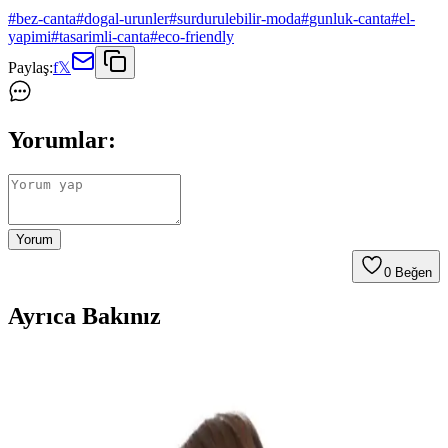
#
bez-canta
#
dogal-urunler
#
surdurulebilir-moda
#
gunluk-canta
#
el-
yapimi
#
tasarimli-canta
#
eco-friendly
Paylaş:
f
𝕏
Yorumlar:
Yorum
0
Beğen
Ayrıca Bakınız
Çınar Bez Çanta Clutch Karşılaştırması: Little
Prince ve Minik Kediler Tasarımları
İki şık bez çanta modeli olan Little Prince ve Minik Kediler'i detaylı