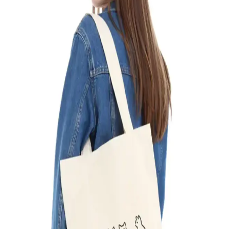
Çınar Bez Çanta ve daystore Strawberry Fields
Makyaj Çantası Karşılaştırması
Çınar Bez Çanta ve daystore Strawberry Fields makyaj çantalarının
özellikleri, kullanıcı yorumları ve kullanım alanları detaylı şekilde
incelenerek karşılaştırıldı.
Çınar Bez Çanta Çiçek Desenli Doğal Kumaş Kadın
Plaj ve Günlük Kullanım Çantası
Çınar Bez Çanta, hafifliği, geniş hacmi ve şık tasarımıyla günlük
kullanım ve plaj için ideal doğal kumaş çanta, dayanıklılık ve estetik
bir arada sunar.
Çınar Bez Çanta: Sürdürülebilir ve Şık Günlük
Kullanım Çantası Özellikleri
Çınar Bez Çanta, %100 pamuk, dayanıklı ve şık tasarımıyla günlük
ihtiyaçlarınızı karşılayan çevreci bir alternatif olup, uzun ömürlü ve
sürdürülebilir kullanım sağlar.
Çınar Bez Çanta Karşılaştırması: Polen Baskılı