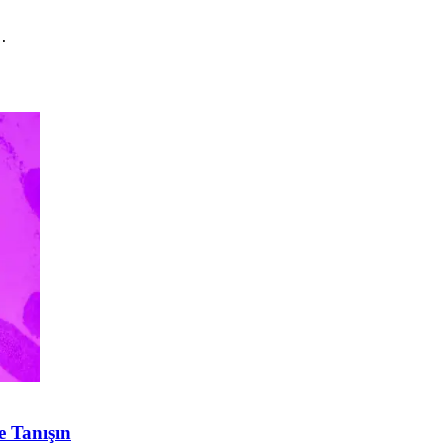
.
e Tanışın