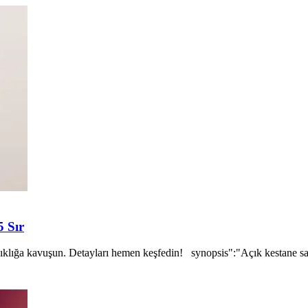
5 Sır
 şıklığa kavuşun. Detayları hemen keşfedin! synopsis":"Açık kestane sa