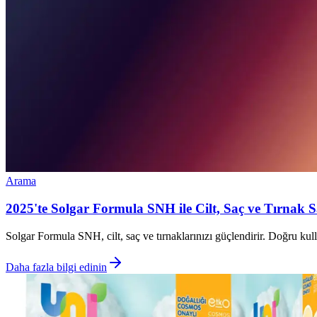
Arama
2025'te Solgar Formula SNH ile Cilt, Saç ve Tırnak Sa
Solgar Formula SNH, cilt, saç ve tırnaklarınızı güçlendirir. Doğru ku
Daha fazla bilgi edinin