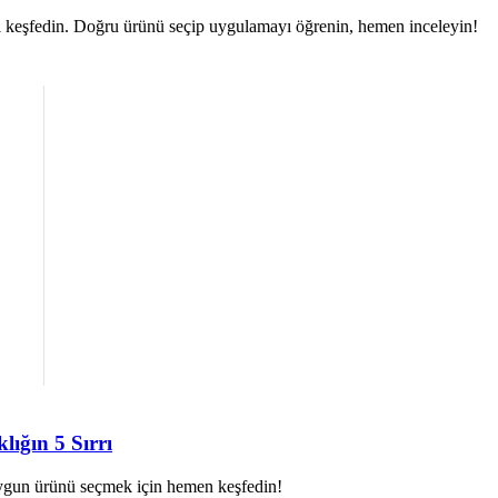
ini keşfedin. Doğru ürünü seçip uygulamayı öğrenin, hemen inceleyin!
lığın 5 Sırrı
En uygun ürünü seçmek için hemen keşfedin!