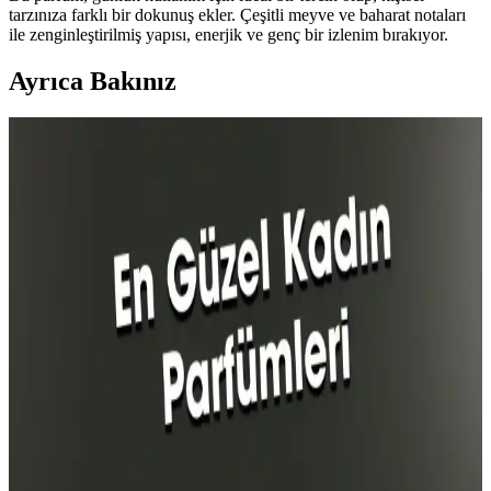
tarzınıza farklı bir dokunuş ekler. Çeşitli meyve ve baharat notaları
ile zenginleştirilmiş yapısı, enerjik ve genç bir izlenim bırakıyor.
Ayrıca Bakınız
Avon V for Victory Erkek Parfümü: Ferah ve
Enerjik Günlük Kullanım Kokusu
Avon'un V for Victory erkek parfümü, limon ve narenciye
notalarıyla ferah ve kalıcı bir koku sunar. Gün boyu tazelik ve enerji
sağlayan bu hafif parfüm, gençler ve aktif yaşam tarzı benimseyenler
için ideal.
Calvin Klein Contradiction ve Lancome La Nuit
Tresor Parfüm Karşılaştırması
Calvin Klein Contradiction ve Lancome La Nuit Tresor
parfümlerinin özellikleri, kullanıcı yorumları ve kullanım alanları
karşılaştırılarak, seçim yaparken dikkat edilmesi gerekenler
anlatılıyor.
Afrodizyak Etkili Bakım Ürünleri ve Cazibenizi