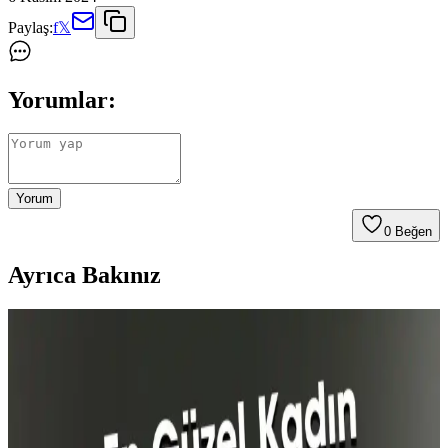
Paylaş:
f
𝕏
Yorumlar:
Yorum
0
Beğen
Ayrıca Bakınız
Avon V for Victory Erkek Parfümü: Ferah ve
Enerjik Günlük Kullanım Kokusu
Avon'un V for Victory erkek parfümü, limon ve narenciye
notalarıyla ferah ve kalıcı bir koku sunar. Gün boyu tazelik ve enerji
sağlayan bu hafif parfüm, gençler ve aktif yaşam tarzı benimseyenler