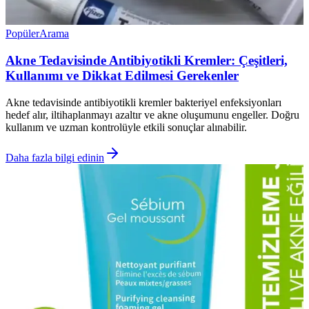
Popüler
Arama
Akne Tedavisinde Antibiyotikli Kremler: Çeşitleri,
Kullanımı ve Dikkat Edilmesi Gerekenler
Akne tedavisinde antibiyotikli kremler bakteriyel enfeksiyonları
hedef alır, iltihaplanmayı azaltır ve akne oluşumunu engeller. Doğru
kullanım ve uzman kontrolüyle etkili sonuçlar alınabilir.
Daha fazla bilgi edinin