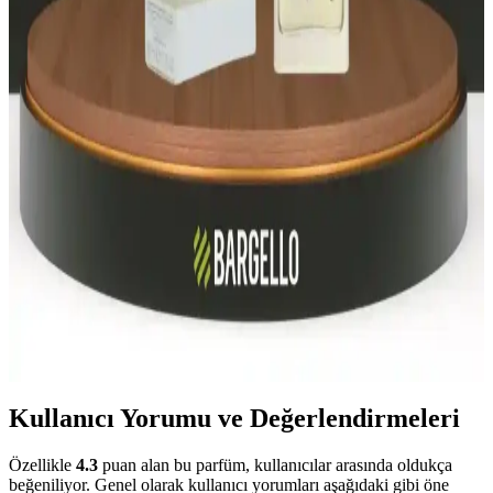
Bargello'nun geniş ürün yelpazesi, yüksek kalıcılık ve çeşitli koku
profilleriyle kişisel tarzınıza uygun parfüm seçiminde rehberlik eder.
Bargello Parfüm Çeşitleri ve Fiyatları: Kalite ve
Uygun Fiyat Seçenekleri
Bargello, geniş ürün yelpazesi ve kalıcı kokuları ile dikkat çeken bir
marka. Parfüm, oda kokusu ve kolonya seçenekleriyle kaliteyi
uygun fiyatlara sunar.
Bargello Parfüm Setleri: Kalıcılık ve Çeşitlilikte Yeni
Bir Düzey
Bargello parfüm setleri, farklı koku seçenekleri ve kalıcılık
seviyeleriyle günlük ve özel kullanımlar için ideal, estetik ve kaliteli
ürünler sunar.
Kullanıcı Yorumu ve Değerlendirmeleri
Özellikle
4.3
puan alan bu parfüm, kullanıcılar arasında oldukça
beğeniliyor. Genel olarak kullanıcı yorumları aşağıdaki gibi öne