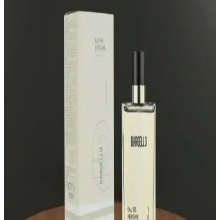
Artıran Kokuların Özellikleri
Afrodizyak etkili bakım ürünleri ve parfümler, cazibeyi artıran
notalar ve kullanım ipuçlarıyla kişisel çekiciliği yükseltir. Kendine
güveni pekiştiren bu ürünler, etkileyici ve kalıcı kokular sunar.
Lancôme Parfüm Seçimi: Tarzınıza Uygun Kokuları
Keşfedin ve Kendinizi İfade Edin
Lancôme’un çeşitli parfüm koleksiyonları, farklı tarz ve tercihlere
uygun seçenekler sunar. Kendi tarzınıza uygun kokuyu seçmek için
notaları ve kullanım alanlarını dikkate alın.
Aqua Di Polo 1987 Blue Erkek Parfümü – Odunsu
Ferahlık ve Gün Boyu Kalıcılık (50 ml)
Aqua Di Polo 1987 Blue erkek parfümü, odunsu yapı ve temiz üst
notlarla günlük kullanım için çok yönlü bir tercih sunar. 50 ml EDP,
kalıcı tazelik ve sportif zarafeti bir araya getirir; Capri esintileriyle
enerjik bir imza kazandırır.
Bargello Parfüm Seçim Rehberi: Farklı Koku
Türleri ve Kalıcılık Özellikleri