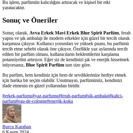
Bu işlem, parfümün kalıcılığını artıracak ve kişisel bir etki
yaratacaktır.
Sonuç ve Öneriler
Sonuç olarak,
Avva Erkek Mavi Erkek Blue Spirit Parfüm
, ferah
yapısı ve şık ambalajı ile modern erkekler için güzel bir tercih olarak
karşımıza çıkıyor. Kullanıcı yorumları ve yüksek puanı, bu parfümü
tercih etme sebebi olarak öne çıkıyor. Özellikle yaz aylarında tercih
edilen bir parfüm olması, kullanıcıların beklentilerini karşılama
potansiyelini artırıyor. Eğer siz de kendinizi şık ve enerjik hissetmek
istiyorsanız,
Blue Spirit Parfüm
tam size göre.
Bu parfüm, hem kendiniz için hem de sevdiklerinize hediye etmek
için harika bir seçim olabilir. Unutmayın, parfümünüz, kendinizi
ifade etmenin en güzel yollarından biridir.
#
erkek-parfumu
#
yaz-parfumu
#
ferah-parfum
#
sik-ambalaj
#
kalici-
parfum
#
eau-de-cologne
#
enerjik-koku
Burcu Karahan
6 Kasım 2024