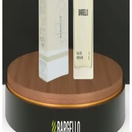
Aqua Di Polo 1987 Blue Erkek Parfümü – Odunsu
Ferahlık ve Gün Boyu Kalıcılık (50 ml)
Aqua Di Polo 1987 Blue erkek parfümü, odunsu yapı ve temiz üst
notlarla günlük kullanım için çok yönlü bir tercih sunar. 50 ml EDP,
kalıcı tazelik ve sportif zarafeti bir araya getirir; Capri esintileriyle
enerjik bir imza kazandırır.
Bargello Parfüm Seçim Rehberi: Farklı Koku
Türleri ve Kalıcılık Özellikleri
Bargello'nun geniş ürün yelpazesi, yüksek kalıcılık ve çeşitli koku
profilleriyle kişisel tarzınıza uygun parfüm seçiminde rehberlik eder.
Bargello Parfüm Çeşitleri ve Fiyatları: Kalite ve
Uygun Fiyat Seçenekleri
Bargello, geniş ürün yelpazesi ve kalıcı kokuları ile dikkat çeken bir
marka. Parfüm, oda kokusu ve kolonya seçenekleriyle kaliteyi
uygun fiyatlara sunar.
Bargello Parfüm Setleri: Kalıcılık ve Çeşitlilikte Yeni