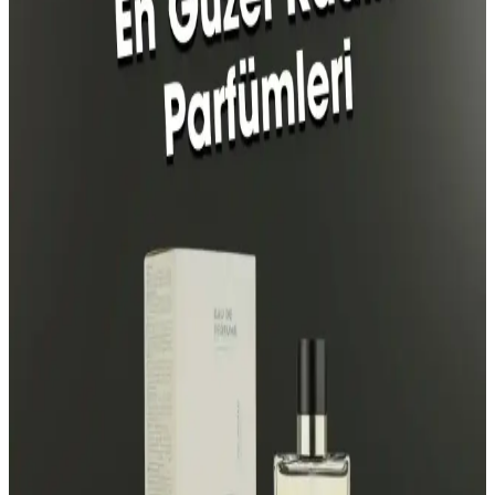
için ideal.
Calvin Klein Contradiction ve Lancome La Nuit
Tresor Parfüm Karşılaştırması
Calvin Klein Contradiction ve Lancome La Nuit Tresor
parfümlerinin özellikleri, kullanıcı yorumları ve kullanım alanları
karşılaştırılarak, seçim yaparken dikkat edilmesi gerekenler
anlatılıyor.
Afrodizyak Etkili Bakım Ürünleri ve Cazibenizi
Artıran Kokuların Özellikleri
Afrodizyak etkili bakım ürünleri ve parfümler, cazibeyi artıran
notalar ve kullanım ipuçlarıyla kişisel çekiciliği yükseltir. Kendine
güveni pekiştiren bu ürünler, etkileyici ve kalıcı kokular sunar.
Lancôme Parfüm Seçimi: Tarzınıza Uygun Kokuları
Keşfedin ve Kendinizi İfade Edin
Lancôme’un çeşitli parfüm koleksiyonları, farklı tarz ve tercihlere
uygun seçenekler sunar. Kendi tarzınıza uygun kokuyu seçmek için
notaları ve kullanım alanlarını dikkate alın.