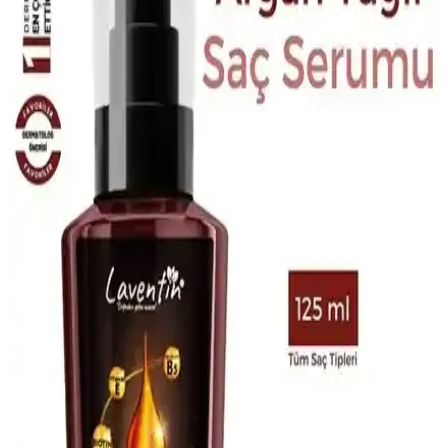
için güçlendirici ve nemlendirici formülüyle saç sağlığını destekler,
kullanıcı memnuniyetini artırır.
Aizen Kolajen Biotin Şampuanı: Saç Sağlığını
Destekleyen Güçlü Formül ve Kullanıcı Deneyimleri
Aizen kolajen biotin şampuanı, saçların elastikiyetini artırır,
dökülmeyi engeller ve parlaklık sağlar. Düzenli kullanımda sağlıklı
ve güçlü saçlara ulaşmanıza yardımcı olur.
Orzax Ocean Biotin 60 Kapsül ile Saç ve Tırnak
Sağlığını Güçlendirin
Orzax Ocean Biotin 60 Kapsül, yüksek doz biotin içeriğiyle saç ve
tırnakların güçlenmesine katkı sağlar, doğal ve kolay kullanımlı
formülüyle sağlıklı görünüm sunar.
2023 Yılında Saç Dökülmesine Karşı Etkili
Şampuan ve Bakım Yöntemleri
2023'te saç dökülmesine karşı kullanılan şampuanlar ve bakım
teknikleri, saç sağlığını korumada önemli rol oynar. Düzenli bakım
ve doğru ürün seçimiyle saçlarınızı güçlendirin.