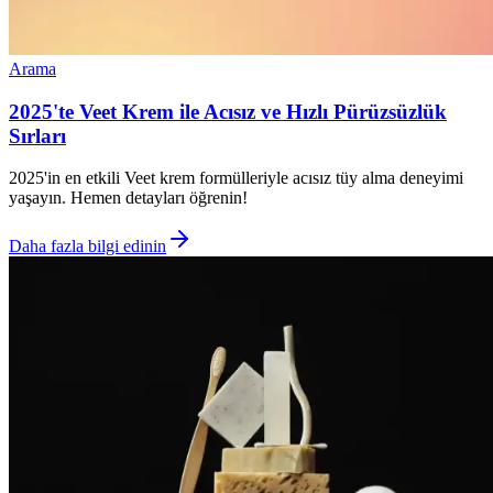
Arama
2025'te Veet Krem ile Acısız ve Hızlı Pürüzsüzlük
Sırları
2025'in en etkili Veet krem formülleriyle acısız tüy alma deneyimi
yaşayın. Hemen detayları öğrenin!
Daha fazla bilgi edinin