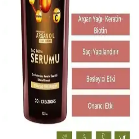
2023 Yılında Saç Dökülmesine Karşı Etkili Bakım
Ürünleri ve Kullanım Tavsiyeleri
2023 yılında piyasaya çıkan saç bakım ürünleri, saç dökülmesini
önlemek ve saç sağlığını güçlendirmek için tasarlandı. Düzenli
kullanım ve doğru ürün seçimiyle saçlarınız daha sağlıklı ve dirençli
hale gelir.
OGX Biotin Kolajen Sülfatsız Şampuan ve
Neutrogena Deep Clean Makyaj Temizleme Mendili:
Günlük Bakımda Yenilikçi Çözümler
Saç ve cilt bakımında yenilikçi çözümler sunan OGX ve
Neutrogena ürünleri, güçlendiren, parlaklık kazandıran ve pratik
kullanımıyla öne çıkar, günlük bakımda etkili sonuçlar sağlar.
Biotin Destekli Saç Şampuanları ile Saç Sağlığını
Güçlendirme ve Parlaklık Kazanma
Biotin içeren şampuanlar, saç güçlendirme ve parlaklık sağlar.
Düzenli kullanım, saç dökülmesini azaltır ve sağlıklı saçlara
ulaşmanıza yardımcı olur.