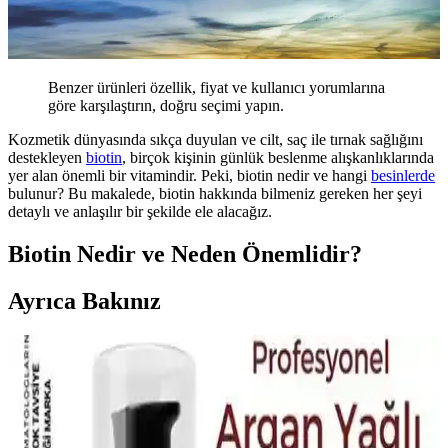
Benzer ürünleri özellik, fiyat ve kullanıcı yorumlarına
göre karşılaştırın, doğru seçimi yapın.
Kozmetik dünyasında sıkça duyulan ve cilt, saç ile tırnak sağlığını
destekleyen
biotin
, birçok kişinin günlük beslenme alışkanlıklarında
yer alan önemli bir vitamindir. Peki, biotin nedir ve hangi
besinlerde
bulunur? Bu makalede, biotin hakkında bilmeniz gereken her şeyi
detaylı ve anlaşılır bir şekilde ele alacağız.
Biotin Nedir ve Neden Önemlidir?
Ayrıca Bakınız
Urban Care Biotin & Keratin Dökülmeye Eğilimli
Saçlar İçin Şampuan Özellikleri ve Kullanıcı
Yorumları
Urban Care Biotin & Keratin şampuanı, dökülmeye eğilimli saçlar