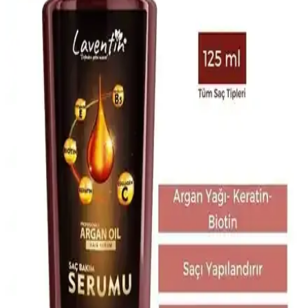
Sağlığını Güçlendirin
Orzax Ocean Biotin 60 Kapsül, yüksek doz biotin içeriğiyle saç ve
tırnakların güçlenmesine katkı sağlar, doğal ve kolay kullanımlı
formülüyle sağlıklı görünüm sunar.
2023 Yılında Saç Dökülmesine Karşı Etkili
Şampuan ve Bakım Yöntemleri
2023'te saç dökülmesine karşı kullanılan şampuanlar ve bakım
teknikleri, saç sağlığını korumada önemli rol oynar. Düzenli bakım
ve doğru ürün seçimiyle saçlarınızı güçlendirin.
2023 Yılında Saç Dökülmesine Karşı Etkili Bakım
Ürünleri ve Kullanım Tavsiyeleri
2023 yılında piyasaya çıkan saç bakım ürünleri, saç dökülmesini
önlemek ve saç sağlığını güçlendirmek için tasarlandı. Düzenli
kullanım ve doğru ürün seçimiyle saçlarınız daha sağlıklı ve dirençli
hale gelir.
OGX Biotin Kolajen Sülfatsız Şampuan ve
Neutrogena Deep Clean Makyaj Temizleme Mendili: