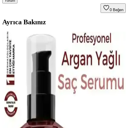
Yorum
0
Beğen
Ayrıca Bakınız
Urban Care Biotin & Keratin Dökülmeye Eğilimli
Saçlar İçin Şampuan Özellikleri ve Kullanıcı
Yorumları
Urban Care Biotin & Keratin şampuanı, dökülmeye eğilimli saçlar
için güçlendirici ve nemlendirici formülüyle saç sağlığını destekler,
kullanıcı memnuniyetini artırır.
Aizen Kolajen Biotin Şampuanı: Saç Sağlığını
Destekleyen Güçlü Formül ve Kullanıcı Deneyimleri
Aizen kolajen biotin şampuanı, saçların elastikiyetini artırır,
dökülmeyi engeller ve parlaklık sağlar. Düzenli kullanımda sağlıklı
ve güçlü saçlara ulaşmanıza yardımcı olur.
Orzax Ocean Biotin 60 Kapsül ile Saç ve Tırnak