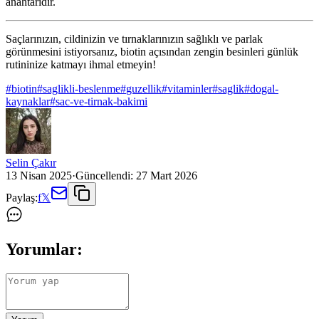
anahtarıdır.
Saçlarınızın, cildinizin ve tırnaklarınızın sağlıklı ve parlak
görünmesini istiyorsanız, biotin açısından zengin besinleri günlük
rutininize katmayı ihmal etmeyin!
#
biotin
#
saglikli-beslenme
#
guzellik
#
vitaminler
#
saglik
#
dogal-
kaynaklar
#
sac-ve-tirnak-bakimi
Selin Çakır
13 Nisan 2025
·
Güncellendi:
27 Mart 2026
Paylaş:
f
𝕏
Yorumlar: