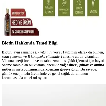
Laventin Saç Uzatıcı Serumu: Doğal İçeriklerle Saç
Güçlendirme ve Uzama Çözümü
Laventin saç serumu, doğal içeriklerle saç dökülmesini önler,
güçlendirir ve uzamasını destekler. Düzenli kullanımda parlak ve
sağlıklı saçlara ulaşmanızı sağlar.
Biotin Hakkında Temel Bilgi
Biotin
, aynı zamanda
B7 vitamini
veya
H vitamini
olarak da bilinen,
suda çözünen
ve
B kompleks vitaminleri
ailesine ait bir vitamindir.
Vücutta enerji üretimi ve metabolizmanın sağlıklı işlemesi için hayati
öneme sahip olan bu vitamin, özellikle
yağ asitleri, glikoz ve amino
asitlerin metabolizmasında koenzim görevi
görür. Bu sayede,
günlük enerjimizin üretiminde ve genel sağlık durumunun
korunmasında temel rol oynar.