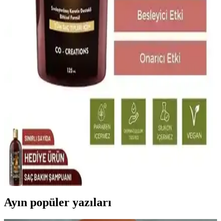
Günlük Bakımda Yenilikçi Çözümler
Saç ve cilt bakımında yenilikçi çözümler sunan OGX ve
Neutrogena ürünleri, güçlendiren, parlaklık kazandıran ve pratik
kullanımıyla öne çıkar, günlük bakımda etkili sonuçlar sağlar.
Biotin Destekli Saç Şampuanları ile Saç Sağlığını
Güçlendirme ve Parlaklık Kazanma
Biotin içeren şampuanlar, saç güçlendirme ve parlaklık sağlar.
Düzenli kullanım, saç dökülmesini azaltır ve sağlıklı saçlara
ulaşmanıza yardımcı olur.
Laventin Saç Uzatıcı Serumu: Doğal İçeriklerle Saç
Güçlendirme ve Uzama Çözümü
Laventin saç serumu, doğal içeriklerle saç dökülmesini önler,
güçlendirir ve uzamasını destekler. Düzenli kullanımda parlak ve
sağlıklı saçlara ulaşmanızı sağlar.
Ayın popüler yazıları