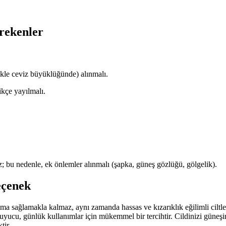
rekenler
ikle ceviz büyüklüğünde) alınmalı.
kçe yayılmalı.
 bu nedenle, ek önlemler alınmalı (şapka, güneş gözlüğü, gölgelik).
eçenek
a sağlamakla kalmaz, aynı zamanda hassas ve kızarıklık eğilimli ciltlerin
yucu, günlük kullanımlar için mükemmel bir tercihtir. Cildinizi güneşin 
tir.