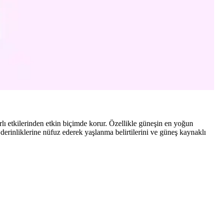
 cilt sağlığınızı koruyun.
mlar ve su bazlı fondötenler önerilir.
yle sağlıklı cilt bakımı sağlanır.
lı etkilerinden etkin biçimde korur. Özellikle güneşin en yoğun
t derinliklerine nüfuz ederek yaşlanma belirtilerini ve güneş kaynaklı