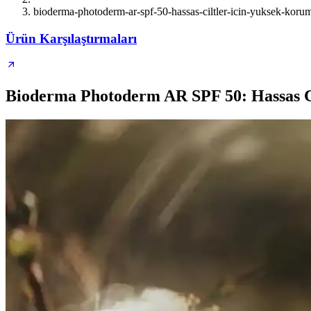
bioderma-photoderm-ar-spf-50-hassas-ciltler-icin-yuksek-korum
Ürün Karşılaştırmaları
Bioderma Photoderm AR SPF 50: Hassas Ci