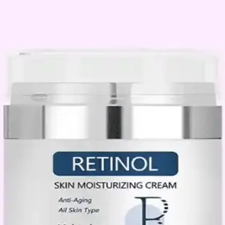
u Kullanım İpuçları
puçlarıyla cilt sağlığını korurken estetik görünümü iyileştirir.
oğru Kullanım Yöntemleri
, yağ dengesini sağlar. Doğru kullanım ve dikkat edilmezse tahriş riskin
yüksek koruma ve nemlendirme sağlar
le cildi güneşin zararlı etkilerinden korur, suya ve tere dayanıklıdır, 
ullanımı ve Dikkat Edilmesi Gerekenler
 alır, iltihaplanmayı azaltır ve akne oluşumunu engeller. Doğru kullanım 
 Doğru Ürün Seçimi
ri tıkamadan sağlıklı ve dengeli bir cilt elde etmek mümkün. Doğru ürün
ve Doğru Ürün Seçimi