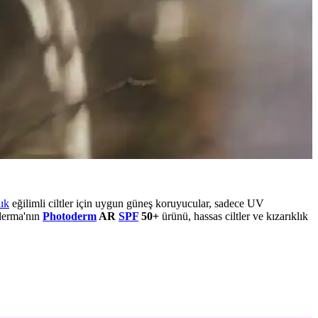
lık
eğilimli ciltler için uygun güneş koruyucular, sadece UV
oderma'nın
Photoderm
AR
SPF
50+
ürünü, hassas ciltler ve kızarıklık