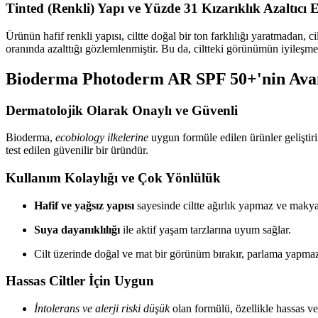
Tinted (Renkli) Yapı ve Yüzde 31 Kızarıklık Azaltıcı E
Ürünün hafif renkli yapısı, ciltte doğal bir ton farklılığı yaratmadan, ci
oranında azalttığı gözlemlenmiştir. Bu da, ciltteki görünümün iyileşm
Bioderma Photoderm AR SPF 50+'nin Avan
Dermatolojik Olarak Onaylı ve Güvenli
Bioderma,
ecobiology ilkelerine
uygun formüle edilen ürünler geliştir
test edilen güvenilir bir üründür.
Kullanım Kolaylığı ve Çok Yönlülük
Hafif ve yağsız yapısı
sayesinde ciltte ağırlık yapmaz ve makyaj 
Suya dayanıklılığı
ile aktif yaşam tarzlarına uyum sağlar.
Cilt üzerinde doğal ve mat bir görünüm bırakır, parlama yapma
Hassas Ciltler İçin Uygun
İntolerans ve alerji riski düşük
olan formülü, özellikle hassas ve 