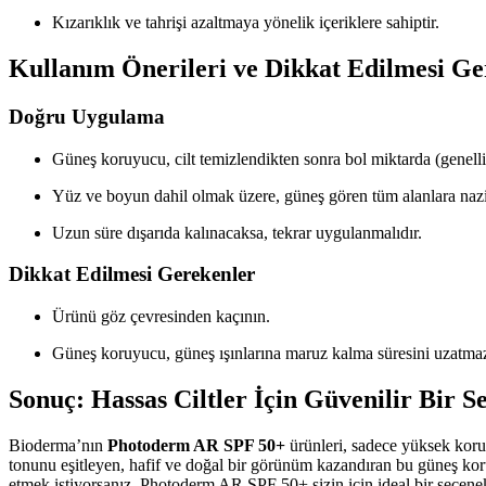
Kızarıklık ve tahrişi azaltmaya yönelik içeriklere sahiptir.
Kullanım Önerileri ve Dikkat Edilmesi Ge
Doğru Uygulama
Güneş koruyucu, cilt temizlendikten sonra bol miktarda (genell
Yüz ve boyun dahil olmak üzere, güneş gören tüm alanlara nazi
Uzun süre dışarıda kalınacaksa, tekrar uygulanmalıdır.
Dikkat Edilmesi Gerekenler
Ürünü göz çevresinden kaçının.
Güneş koruyucu, güneş ışınlarına maruz kalma süresini uzatmaz;
Sonuç: Hassas Ciltler İçin Güvenilir Bir S
Bioderma’nın
Photoderm AR SPF 50+
ürünleri, sadece yüksek korum
tonunu eşitleyen, hafif ve doğal bir görünüm kazandıran bu güneş koru
etmek istiyorsanız, Photoderm AR SPF 50+ sizin için ideal bir seçenek