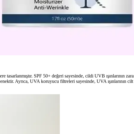
rfüm içermeyen, hafif dokulu alternatifler ve doğru kullanım önerileri ile
Ürün ve Uygulama Seçimleri
zik eksfoliasyon ve uygun ürün seçimi önemlidir. Hyaluronik asitli seru
ilt Bakımı İpuçları
. Cilt tipine uygun ürün seçimi ve doğru kullanım önemli. Uzman önerileri
e tasarlanmıştır. SPF 50+ değeri sayesinde, cildi UVB ışınlarının zarar
eçenektir. Ayrıca, UVA koruyucu filtreleri sayesinde, UVA ışınlarının cil