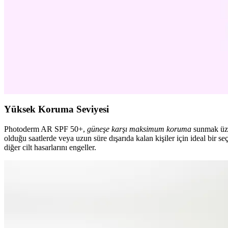
Missha B.B. Krem, hassas ciltlerde sivilce ve kuruluğa yol açabilir. Pa
Kuru Ciltler İçin Makyaj ve Cilt Bakımında Doğru 
Kuru ciltlerde makyajın pürüzsüz ve kalıcı olması için nemlendirme, na
Akne Borcu ve Retinol Kullanımı: Güvenli ve Etkili C
Retinol, akne ve izlerini azaltmada etkili olsa da dikkatli kullanılmalı
Yüksek Koruma Seviyesi
Photoderm AR SPF 50+,
güneşe karşı maksimum koruma
sunmak üzer
olduğu saatlerde veya uzun süre dışarıda kalan kişiler için ideal bir s
diğer cilt hasarlarını engeller.