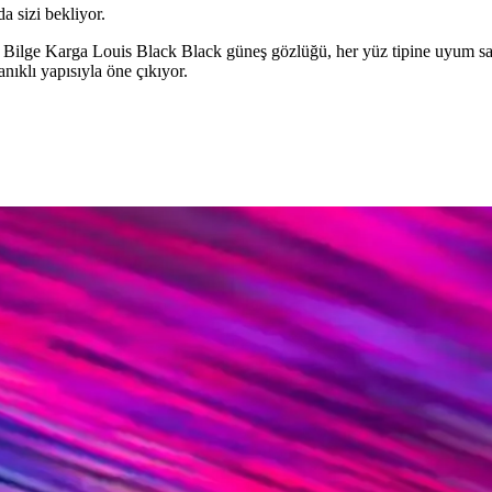
da sizi bekliyor.
n Bilge Karga Louis Black Black güneş gözlüğü, her yüz tipine uyum sağ
anıklı yapısıyla öne çıkıyor.
yonellik İçin En İyi Seçenekler
ı malzemeleriyle stilinizi tamamlar ve göz sağlığınızı korur. Geniş mod
 Trendler Hakkında Bilgiler
anımla göz sağlığını korumanın yollarını keşfedin.
n Uyumlu Buluşması
sunar. Moda dünyasında cesur ve özgün bir duruş sergilemek isteyenler iç