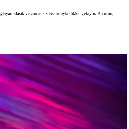
layan klasik ve zamansız tasarımıyla dikkat çekiyor. Bu ürün,
el ve renk seçenekleriyle her tarz için ideal.
in ideal seçimler.