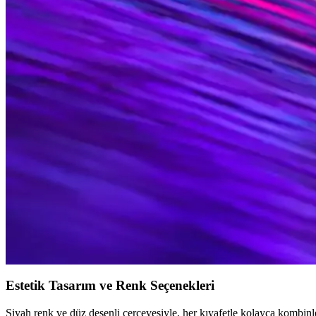
Kadınlar İçin Dikdörtgen Güneş Gözlükleri: Tasarım
Kadınlar arasında popüler olan dikdörtgen güneş gözlükleri, şıklık ve 
Erkekler İçin Kare Güneş Gözlüğü Trendleri, Markal
Erkekler için kare güneş gözlükleri, şıklık ve fonksiyonelliği bir arada
Ray-Ban Gözlükleri: Moda ve Göz Sağlığını Bir Ara
Ray-Ban gözlükleri, yüksek kalite, UV koruma ve şık tasarımlarla kişi
Ray-Ban Gözlük Fiyatları ve Modelleri: Kalite ve Tar
Ray-Ban gözlük fiyatları modellerine göre değişir. Uygun fiyatlı ve lü
Ray-Ban Kadın Gözlük Modelleri: Şıklık ve Fonksiyone
Ray-Ban kadın gözlükleri, şık tasarımları ve UV koruma özellikleriyle 
Estetik Tasarım ve Renk Seçenekleri
Siyah renk ve düz desenli çerçevesiyle, her kıyafetle kolayca kombinl