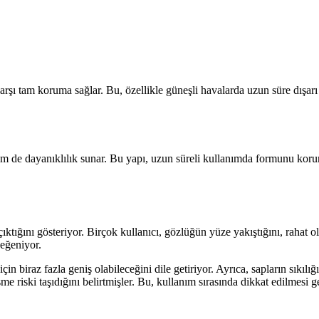
ı tam koruma sağlar. Bu, özellikle güneşli havalarda uzun süre dışarı çı
de dayanıklılık sunar. Bu yapı, uzun süreli kullanımda formunu korur ve
 çıktığını gösteriyor. Birçok kullanıcı, gözlüğün yüze yakıştığını, raha
beğeniyor.
n biraz fazla geniş olabileceğini dile getiriyor. Ayrıca, sapların sıkıl
 riski taşıdığını belirtmişler. Bu, kullanım sırasında dikkat edilmesi g