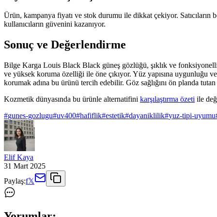
Ürün, kampanya fiyatı ve stok durumu ile dikkat çekiyor. Satıcıların b
kullanıcıların güvenini kazanıyor.
Sonuç ve Değerlendirme
Bilge Karga Louis Black Black güneş gözlüğü, şıklık ve fonksiyonelliği
ve yüksek koruma özelliği ile öne çıkıyor. Yüz yapısına uygunluğu ve
korumak adına bu ürünü tercih edebilir. Göz sağlığını ön planda tutan v
Kozmetik dünyasında bu ürünle alternatifini
karşılaştırma özeti
ile değ
#
gunes-gozlugu
#
uv400
#
hafiflik
#
estetik
#
dayaniklilik
#
yuz-tipi-uyumu
Elif Kaya
31 Mart 2025
Paylaş:
f
𝕏
Yorumlar: