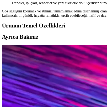
Trendler, ipuçları, rehberler ve yeni fikirlerle dolu içerikler bura
Göz sağlığını korumak ve stilinizi tamamlamak adına tasarlanmış ola
kullanıcıların günlük hayatta rahatlıkla tercih edebileceği, hafif ve day
Ürünün Temel Özellikleri
Ayrıca Bakınız
By Harmony Erkek Güneş Gözlükleri: Şıklık ve Fonksi
By Harmony erkek güneş gözlükleri, şık tasarım, UV koruma ve dayanıkl
Ren Gözlükler: Göz Sağlığı ve Moda Dünyasında Yeni
Ren gözlükler estetik ve fonksiyonellik sunarken, doğru seçim ve kull
Leopar Desenli Güneş Gözlükleri: Moda ve Estetiği
Leopar desenli güneş gözlükleri, estetik ve fonksiyonelliği bir arada 