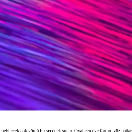
, Fonksiyon ve Moda Trendleri
fonksiyonelliği bir arada sunar, çeşitli tasarım ve malzeme seçenekleriyl
ar ve Bakım İpuçları
 sunar. Trendler, markalar ve bakım önerileriyle stilinizi güçlendirin.
da Sunan İkonik Seçenekler
sel tarzınıza ve göz sağlığınıza uygun seçenekler sunar.
zın Dengesi
ks seçenekler, kalite ve dayanıklılık sunar. Kampanyaları takip ederek ta
lliğin Birleştiği Seçenekler
öne çıkar. Farklı yüz şekillerine uygun modelleriyle estetik ve fonksiyon
enebilecek çok yönlü bir seçenek sunar. Oval çerçeve formu, yüz hatları