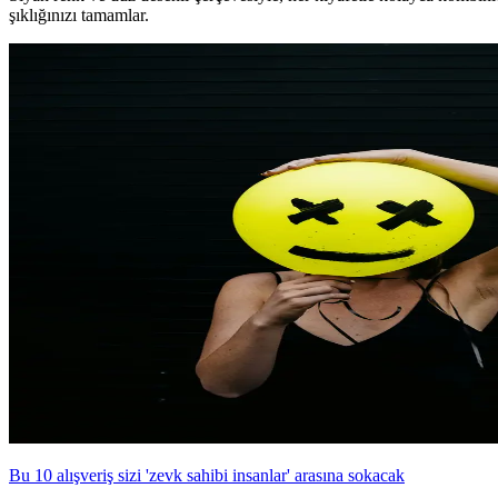
şıklığınızı tamamlar.
Bu 10 alışveriş sizi 'zevk sahibi insanlar' arasına sokacak