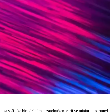
e tarzınıza uygun tercih yapmanızı sağlar.
rzınıza uygun ideal gözlüğü seçebilirsiniz.
elliği bir arada sunar.
nıza sofistike bir görünüm kazandırırken, zarif ve minimal tasarımıyla