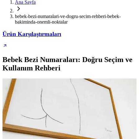
Ana Sayfa
bebek-bezi-numaralari-ve-dogru-secim-rehberi-bebek-
bakiminda-onemli-noktalar
Ürün Karşılaştırmaları
Bebek Bezi Numaraları: Doğru Seçim ve
Kullanım Rehberi