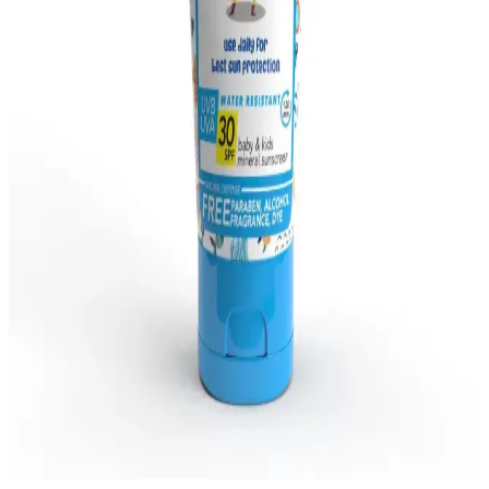
destekleyin.
Devlet Destekli Bebek Cilt Bakım Ürünleri ve Dijital
Erişim Yolları Hakkında Güncel Bilgiler
Günümüzde devlet destekli bebek cilt bakım ürünleri ve dijital
platformlar aracılığıyla erişim imkanları gelişiyor. Bu çalışmalar
ailelerin bilinçlenmesine ve ürünlere ulaşımın kolaylaşmasına katkı
sağlıyor.
Güvenli Bebek Saç Bakım Şampuanları: Hassas
Ciltler İçin Doğru Seçenekler ve Öneriler
Bebeklerin hassas ciltleri için doğal ve güvenilir şampuanlar, içerik
ve kullanım önerileriyle sağlıklı saç ve cilt bakımı sağlar.
Bebek ve Çocuklar İçin Güvenli Güneş Kremi
Seçenekleri ve Kullanım İpuçları
Bebek ve çocuklar için güneş kremi seçerken yüksek SPF, mineral
içerik ve güvenlik ön planda olmalı. Doğru kullanımla güneşin
zararlı etkilerinden korunmak mümkün.