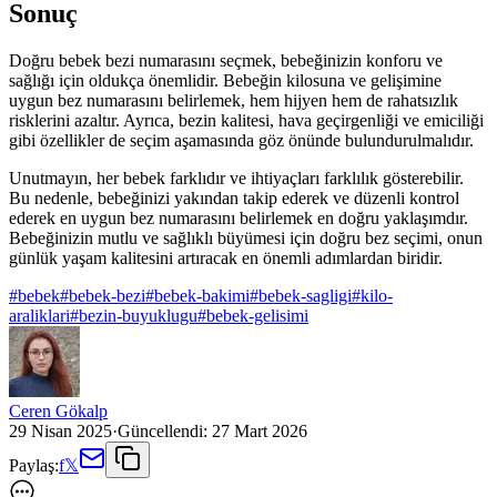
Sonuç
Doğru bebek bezi numarasını seçmek, bebeğinizin konforu ve
sağlığı için oldukça önemlidir. Bebeğin kilosuna ve gelişimine
uygun bez numarasını belirlemek, hem hijyen hem de rahatsızlık
risklerini azaltır. Ayrıca, bezin kalitesi, hava geçirgenliği ve emiciliği
gibi özellikler de seçim aşamasında göz önünde bulundurulmalıdır.
Unutmayın, her bebek farklıdır ve ihtiyaçları farklılık gösterebilir.
Bu nedenle, bebeğinizi yakından takip ederek ve düzenli kontrol
ederek en uygun bez numarasını belirlemek en doğru yaklaşımdır.
Bebeğinizin mutlu ve sağlıklı büyümesi için doğru bez seçimi, onun
günlük yaşam kalitesini artıracak en önemli adımlardan biridir.
#
bebek
#
bebek-bezi
#
bebek-bakimi
#
bebek-sagligi
#
kilo-
araliklari
#
bezin-buyuklugu
#
bebek-gelisimi
Ceren Gökalp
29 Nisan 2025
·
Güncellendi:
27 Mart 2026
Paylaş:
f
𝕏