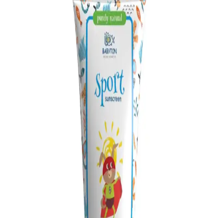
Bebek aknesi, yenidoğanlarda görülen geçici ve kendiliğinden
geçen cilt rahatsızlığıdır. Doğru bakım ve hijyenle iyileşme
hızlandırılır, uzman önerisiyle uygun tedavi sağlanabilir.
Doğal Bebek Yağı ile Hassas Ciltler İçin Güvenilir ve
Etkili Bakım Çözümleri
Doğal içerikli bebek yağı, hassas ciltleri korur, nemlendirir ve cilt
bariyerini güçlendirir. Günlük kullanımda pişik ve egzama riskini
azaltır, güvenle tercih edilebilir.
Bebek Bone Tasarımında Konfor ve Estetiğin Bir
Arada Sunulması
Bebeklerin hassas ciltlerine uygun, pamuklu ve esnek yapısıyla
tasarlanmış bebek bonesi ürünleri, şıklık ve rahatlığı bir arada sunar,
pratik kullanım avantajlarıyla öne çıkar.
Bebek Yüz Kremi Seçimi ve Kullanımında Güvenlik
İpuçları
Bebeklerin hassas cildi için güvenli ve doğru yüz kremi seçimi,
kullanım ipuçları ve güneş koruyucu önerileriyle cilt sağlığını