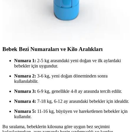
Bebek ve Çocuklar İçin Güvenli Güneş Kremi
Seçenekleri ve Kullanım İpuçları
Bebek ve çocuklar için güneş kremi seçerken yüksek SPF, mineral
içerik ve güvenlik ön planda olmalı. Doğru kullanımla güneşin
zararlı etkilerinden korunmak mümkün.
Bebek Bezi Numaraları ve Kilo Aralıkları
Numara 1:
2-5 kg arasındaki yeni doğan ve ilk aylardaki
bebekler için uygundur.
Numara 2:
3-6 kg, yeni doğan döneminden sonra
kullanılabilir.
Numara 3:
6-9 kg, genellikle 4-8 ay arasında tercih edilir.
Numara 4:
7-18 kg, 6-12 ay arasındaki bebekler için idealdir.
Numara 5:
11-16 kg, büyüyen ve hareketlenen bebekler için
kullanılır.
Bu sıralama, bebeklerin kilosuna göre uygun bez seçimini
kolaylaştırırken, aynı zamanda bezin sızdırmazlık ve konfor