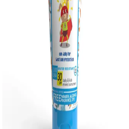
pratik kullanım avantajlarıyla öne çıkar.
Bebek Yüz Kremi Seçimi ve Kullanımında Güvenlik
İpuçları
Bebeklerin hassas cildi için güvenli ve doğru yüz kremi seçimi,
kullanım ipuçları ve güneş koruyucu önerileriyle cilt sağlığını
destekleyin.
Devlet Destekli Bebek Cilt Bakım Ürünleri ve Dijital
Erişim Yolları Hakkında Güncel Bilgiler
Günümüzde devlet destekli bebek cilt bakım ürünleri ve dijital
platformlar aracılığıyla erişim imkanları gelişiyor. Bu çalışmalar
ailelerin bilinçlenmesine ve ürünlere ulaşımın kolaylaşmasına katkı
sağlıyor.
Güvenli Bebek Saç Bakım Şampuanları: Hassas
Ciltler İçin Doğru Seçenekler ve Öneriler
Bebeklerin hassas ciltleri için doğal ve güvenilir şampuanlar, içerik
ve kullanım önerileriyle sağlıklı saç ve cilt bakımı sağlar.