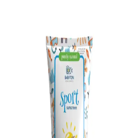
ve Dikkat Edilmesi Gerekenler
Mustela ürünlerinin güvenli kullanımı için doğru ürün seçimi, alerji
testi ve dikkat edilmesi gerekenler hakkında kapsamlı bilgiler içerir.
Bebek Aknesi Nedir, Belirtileri ve Doğru Bakım
Yöntemleri Hakkında Bilgi
Bebek aknesi, yenidoğanlarda görülen geçici ve kendiliğinden
geçen cilt rahatsızlığıdır. Doğru bakım ve hijyenle iyileşme
hızlandırılır, uzman önerisiyle uygun tedavi sağlanabilir.
Doğal Bebek Yağı ile Hassas Ciltler İçin Güvenilir ve
Etkili Bakım Çözümleri
Doğal içerikli bebek yağı, hassas ciltleri korur, nemlendirir ve cilt
bariyerini güçlendirir. Günlük kullanımda pişik ve egzama riskini
azaltır, güvenle tercih edilebilir.
Bebek Bone Tasarımında Konfor ve Estetiğin Bir
Arada Sunulması
Bebeklerin hassas ciltlerine uygun, pamuklu ve esnek yapısıyla
tasarlanmış bebek bonesi ürünleri, şıklık ve rahatlığı bir arada sunar,