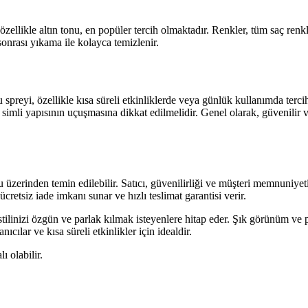
özellikle altın tonu, en popüler tercih olmaktadır. Renkler, tüm saç ren
onrası yıkama ile kolayca temizlenir.
u spreyi, özellikle kısa süreli etkinliklerde veya günlük kullanımda terci
, simli yapısının uçuşmasına dikkat edilmelidir. Genel olarak, güvenilir ve
erinden temin edilebilir. Satıcı, güvenilirliği ve müşteri memnuniyetine 
retsiz iade imkanı sunar ve hızlı teslimat garantisi verir.
ilinizi özgün ve parlak kılmak isteyenlere hitap eder. Şık görünüm ve pr
cılar ve kısa süreli etkinlikler için idealdir.
ı olabilir.