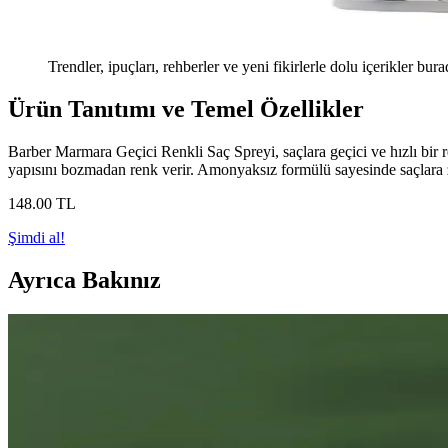
Trendler, ipuçları, rehberler ve yeni fikirlerle dolu içerikler bura
Ürün Tanıtımı ve Temel Özellikler
Barber Marmara Geçici Renkli Saç Spreyi, saçlara geçici ve hızlı bir re
yapısını bozmadan renk verir. Amonyaksız formülü sayesinde saçlara zar
148
.00
TL
Şimdi al!
Ayrıca Bakınız
İmaj İmaj Canlı Saç Renk Spreyi: Geçici ve Pratik 
Canlı saç renk spreyleri, geçici ve pratik renk değiştirme imkanı sunar. 
Profesyonel Güçlü ve Kalıcı Saç Spreyi Özellikleri ve