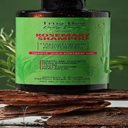
ğlar. Kullanım ipuçlarıyla saçınıza uygun ürünleri seçerek doğal ve hac
 Güvenilir Seçenekler
ullanım ile saç şeklinizi uzun süre korur, doğal hareketi destekler ve g
e Özellikler
er sunar. Güçlü tutuş ve uzun dayanıklılık sağlayan ürünler, günlük kullanım
kleyen Etkili Çözümler
saç bakım spreyleri hakkında temel bilgiler ve kullanım ipuçları.
ri Saçlara Hacim Kazandırmanın En Etkili Yolları
ipuçlarıyla, doğal ve etkili sonuçlar elde edin. Evde saç bakımınızı güçl
Analizi Güvenlik ve Kullanım İpuçları
i ve markalar arasındaki farkları detaylandırarak, güvenli ve etkili kulla
ımlar ve Kullanım İpuçları