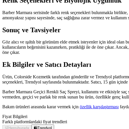
Renk Seçenekleri ve Biyolojik Uygunluk
Barber Marmara serisinde farklı renk seçenekleri bulunmakla birlikte, 
amonyaksız yapısı sayesinde, saç sağlığına zarar vermez ve kullanım s
Sonuç ve Tavsiyeler
Göz alıcı ve ışıltılı bir görünüm elde etmek isteyenler için ideal olan b
kullanıcıların beğenisini kazanırken, pratikliği ile de öne çıkar. Ancak
öne çıkar.
Ek Bilgiler ve Satıcı Detayları
Ürün, Colorside Kozmetik tarafından gönderilir ve Trendyol platformu üz
seçenekleri, Trendyol sayfasında bulunmaktadır. Satıcı, 15 gün içinde üc
Barber Marmara Geçici Renkli Saç Spreyi, kullanımı ve etkisiyle saç st
vermeden, geçici ve parlak bir renk sunan bu ürün, özellikle genç kullanı
Bakım ürünleri arasında karar vermek için
özellik karşılaştırması
faydal
Fiyat Bilgileri
Farklı platformlardaki fiyat trendleri
🛒
Hepsiburada
🛍️
Trendyol