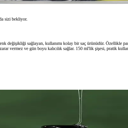
da sizi bekliyor.
nk değişikliği sağlayan, kullanımı kolay bir saç ürünüdür. Özellikle parl
ar vermez ve gün boyu kalıcılık sağlar. 150 ml'lik şişesi, pratik kullanı
Renk Değiştirme Çözümü
Kullanımı kolaydır, saçlara parlaklık katar ve kısa süreli değişiklikler iç
 Kullanım İpuçları