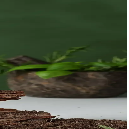
imli görünüme ulaşabilirsiniz.
ünlük bakımda vazgeçilmez olur.
da güvenilirlik sağlar.
endirmek için pratik öneriler burada.
nım için önemli bilgiler sunuyor.