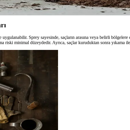
ıcı koku ve sağlıklı saçlar sağlar. Doğru kullanım ve seçimle güzelliğin
rı
e uygulanabilir. Sprey sayesinde, saçların arasına veya belirli bölgelere
riski minimal düzeydedir. Ayrıca, saçlar kuruduktan sonra yıkama ile k