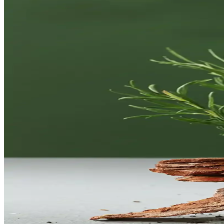
Profesyonel saç spreyleri, yüksek performans ve uzun süre kalıcılık sa
Gün Boyu Kalıcılık Sağlayan Saç Spreyleri: Etkili ve
Gün boyu kalıcılık sağlayan saç spreyleri, hafif formülleri ve doğru k
Taft Saç Spreyleri Karşılaştırması: En İyi Seçenekler v
Taft saç spreyleri, farklı saç tipleri ve ihtiyaçlar için çeşitli formüll
Güçlendirilmiş Saç Bakım Spreyi: Saç Sağlığını Deste
Saçların güçlenmesini ve sağlıklı görünmesini sağlayan güçlendirilmiş 
Evde Kullanım İçin Dolgunlaştırıcı Saç Spreyi Rehbe
Saçların hacmini artıran dolgunlaştırıcı spreylerin doğru kullanımı ve 
Asit Spreyleri ve Markalar Üzerinden Konsantrasyon 
Bu analiz, asit spreylerinin kullanım amaçları, konsantrasyon seviyeler
Koku Güçlendirme ve Saç Bakımında Yenilikçi Yaklaş