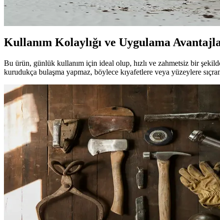
Koku güçlendirme ve saç bakım ürünleri, doğal içeriklerle uzun süre kal
Kullanım Kolaylığı ve Uygulama Avantajla
Bu ürün, günlük kullanım için ideal olup, hızlı ve zahmetsiz bir şekild
kurudukça bulaşma yapmaz, böylece kıyafetlere veya yüzeylere sıçrama 