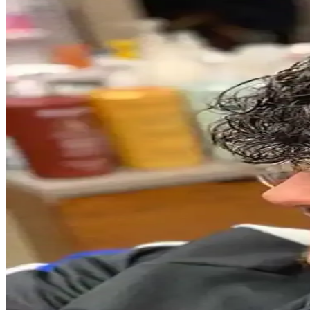
2024 Erkek Yüz Şekline Uygun Sakal ve Bakım Öneri
2024 yılında yüz şekline uygun sakal stilleri ve bakım önerileriyle kişi
Clear Men Cool Sport Menthol Erkek Şampuanı: Kepe
Clear Men Cool Sport Menthol erkek şampuanı, 600 ml büyük boyutu ve 
Erkek Bileklikleri: Tarz ve Fonksiyonellik Arasında 
Erkek bileklikleri, farklı tarz ve ihtiyaçlara uygun estetik ve fonksiyo
Modern Erkekler İçin Cesur ve Trend Saç Renkleri R
Erkekler arasında cesur ve modern saç renkleri trendleri, bakım ipuçları
Popüler Erkek Parfümleri İncelemesi: Dior, Bvlgari,
Dior, Bvlgari, Zara ve Amouage gibi markaların erkek parfümleri, kullan
Burberry Weekend Edt 100 Ml Erkek Parfümü: Ferah
Burberry Weekend Edt erkekler için tasarlanmış, odunsu ve ferah koku pr