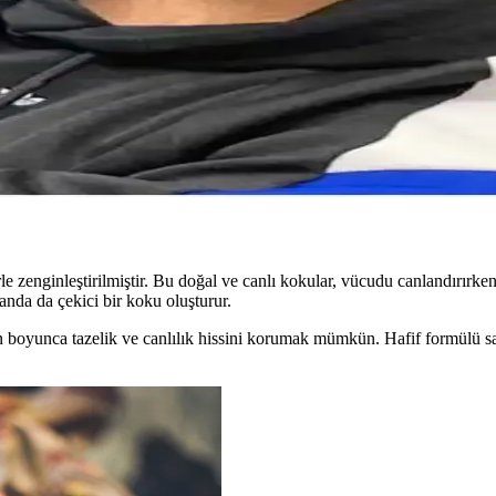
 Parfüm Trendleri Analizi
d P102 gibi ürünlerle kendine güven ve çekicilik sağlar, günlük ve özel 
ve Bakım İpuçları
er ve bakım ipuçlarıyla saçlarınızın parlak ve sağlıklı kalmasını sağla
erle zenginleştirilmiştir. Bu doğal ve canlı kokular, vücudu canlandırırk
anda da çekici bir koku oluşturur.
n boyunca tazelik ve canlılık hissini korumak mümkün. Hafif formülü 