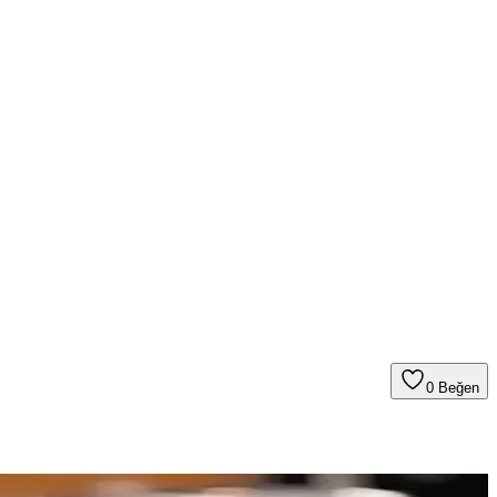
0
Beğen