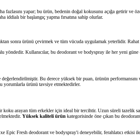
fazlasını yapar; bu ürün, bedenin doğal kokusunu açığa getirir ve özelli
a iddialı bir başlangıç yapma fırsatına sahip olurlar.
tan sonra ürünü çevirmek ve tüm vücuda uygulamak yeterlidir. Rahat taşın
lu yöndedir. Kullanıcılar, bu deodorant ve bodyspray ile her yeni güne 
değerlendirilmiştir. Bu derece yüksek bir puan, ürünün performansını v
mlu yorumlarla ürünü tavsiye etmektedirler.
oku arayan tüm erkekler için ideal bir tercihtir. Uzun süreli tazelik sa
elmektedir.
Yüksek kaliteli ürün
kategorisinde öne çıkan bu deodorant
 Epic Fresh deodorant ve bodyspray'i deneyebilir, ferahlatıcı etkisi ile h