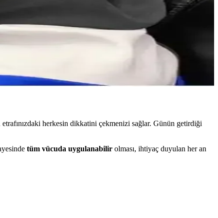
kullanım için ideal seçenekler sunar.
yabilirsiniz.
en etrafınızdaki herkesin dikkatini çekmenizi sağlar. Günün getirdiği
sayesinde
tüm vücuda uygulanabilir
olması, ihtiyaç duyulan her an