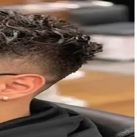
nızı artırır.
tıcı deneyim sunar.
anımlar için ideal alternatifler bulunur.
 performans ve deneme önerileri ele alınıyor.
aylarında ideal, şık tasarımıyla dikkat çeker.