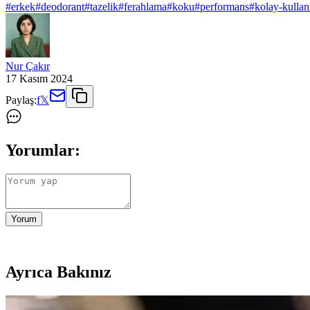
#
erkek
#
deodorant
#
tazelik
#
ferahlama
#
koku
#
performans
#
kolay-kulla
Nur Çakır
17 Kasım 2024
Paylaş:
f
𝕏
Yorumlar:
Yorum
Ayrıca Bakınız