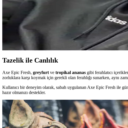
Erkekler İçin Baharatlı Kokular: Mad P102 ve Erkek
Baharatlı erkek kokuları, sıcak ve yoğun aromalarıyla öne çıkarak, Ma
Erkekler İçin Kestane Saç Renginin Doğal Çekiciliği 
Kestane saç rengi, doğal görünüm ve bakım kolaylığı sunar. Uygun ürünl
Tazelik ile Canlılık
Axe Epic Fresh,
greyfurt
ve
tropikal ananas
gibi ferahlatıcı içerikl
zorluklara karşı koymak için gerekli olan ferahlığı sunarken, aynı zam
Kullanıcı bir deneyim olarak, sabah uygulanan Axe Epic Fresh ile gü
hazır olmanızı destekler.