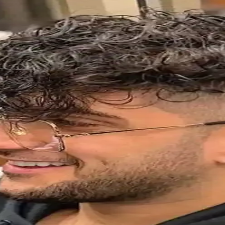
leri
sel görünümünüzü geliştirin. Doğru sakal seçimi ve düzenli bakım, şıklığı
ğe Karşı Uzun Süreli Koruma ve Ferahlatıcı Etki
etkili formülüyle saç derisini temizler, kepeğe karşı korur ve ferahla
Denge Sağlayan Aksesuar Seçenekleri
nel seçenekler sunar. Malzeme ve tasarım çeşitliliğiyle günlük ve özel kull
ehberi 2023
 ve renk seçimi önerileriyle kişisel tarzınızı öne çıkarın.
 Zara ve Amouage Önerileri
ıcı yorumları ve alternatifleriyle detaylı inceleniyor. Koku profilleri,
 ve Odunsu Koku Profili ile Modern Tasarım
ofiliyle öne çıkan 100 ml'lik parfüm. Hafif yapısı ve kalıcılığıyla yaz 