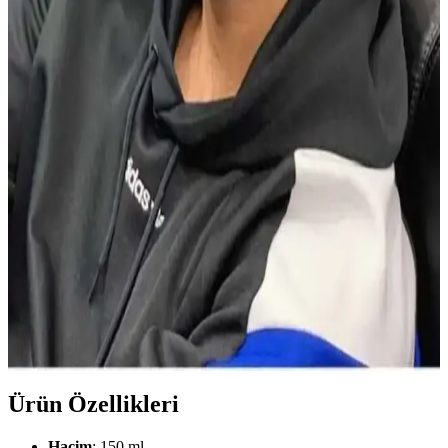
Burberry Weekend Edt erkekler için tasarlanmış, odunsu ve ferah
koku profiliyle öne çıkan 100 ml'lik parfüm. Hafif yapısı ve
kalıcılığıyla yaz aylarında ideal, şık tasarımıyla dikkat çeker.
Erkekler İçin Baharatlı Kokular: Mad P102 ve
Erkek Parfüm Trendleri Analizi
Baharatlı erkek kokuları, sıcak ve yoğun aromalarıyla öne çıkarak,
Mad P102 gibi ürünlerle kendine güven ve çekicilik sağlar, günlük
ve özel kullanım için ideal seçenekler sunar.
Erkekler İçin Kestane Saç Renginin Doğal Çekiciliği
ve Bakım İpuçları
Kestane saç rengi, doğal görünüm ve bakım kolaylığı sunar. Uygun
ürünler ve bakım ipuçlarıyla saçlarınızın parlak ve sağlıklı kalmasını
sağlayabilirsiniz.
Ürün Özellikleri
Hacim
: 150 ml