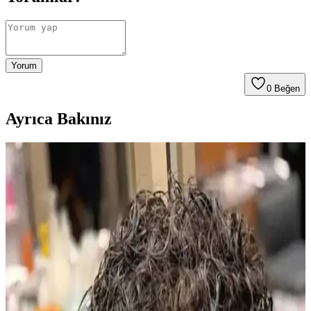
Yorum
0
Beğen
Ayrıca Bakınız
2024 Erkek Yüz Şekline Uygun Sakal ve Bakım
Önerileri
2024 yılında yüz şekline uygun sakal stilleri ve bakım önerileriyle
kişisel görünümünüzü geliştirin. Doğru sakal seçimi ve düzenli
bakım, şıklığınızı artırır.
Clear Men Cool Sport Menthol Erkek Şampuanı:
Kepeğe Karşı Uzun Süreli Koruma ve Ferahlatıcı
Etki