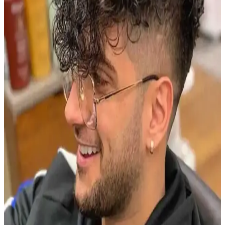
Erkek Bileklikleri: Tarz ve Fonksiyonellik Arasında
Denge Sağlayan Aksesuar Seçenekleri
Erkek bileklikleri, farklı tarz ve ihtiyaçlara uygun estetik ve
fonksiyonel seçenekler sunar. Malzeme ve tasarım çeşitliliğiyle
günlük ve özel kullanımlar için ideal alternatifler bulunur.
Modern Erkekler İçin Cesur ve Trend Saç Renkleri
Rehberi 2023
Erkekler arasında cesur ve modern saç renkleri trendleri, bakım
ipuçları ve renk seçimi önerileriyle kişisel tarzınızı öne çıkarın.
Popüler Erkek Parfümleri İncelemesi: Dior, Bvlgari,
Zara ve Amouage Önerileri
Dior, Bvlgari, Zara ve Amouage gibi markaların erkek parfümleri,
kullanıcı yorumları ve alternatifleriyle detaylı inceleniyor. Koku
profilleri, performans ve deneme önerileri ele alınıyor.
Burberry Weekend Edt 100 Ml Erkek Parfümü:
Ferah ve Odunsu Koku Profili ile Modern Tasarım