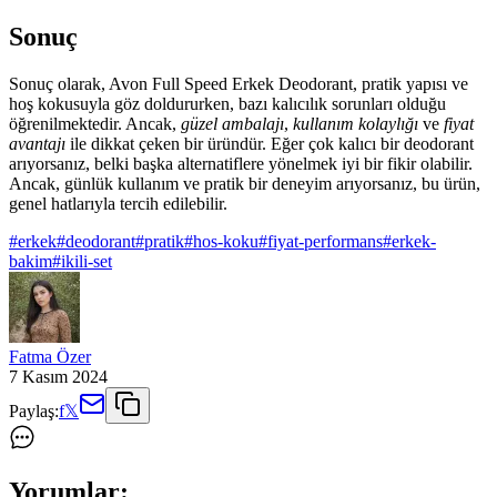
Sonuç
Sonuç olarak, Avon Full Speed Erkek Deodorant, pratik yapısı ve
hoş kokusuyla göz doldururken, bazı kalıcılık sorunları olduğu
öğrenilmektedir. Ancak,
güzel ambalajı
,
kullanım kolaylığı
ve
fiyat
avantajı
ile dikkat çeken bir üründür. Eğer çok kalıcı bir deodorant
arıyorsanız, belki başka alternatiflere yönelmek iyi bir fikir olabilir.
Ancak, günlük kullanım ve pratik bir deneyim arıyorsanız, bu ürün,
genel hatlarıyla tercih edilebilir.
#
erkek
#
deodorant
#
pratik
#
hos-koku
#
fiyat-performans
#
erkek-
bakim
#
ikili-set
Fatma Özer
7 Kasım 2024
Paylaş:
f
𝕏
Yorumlar: