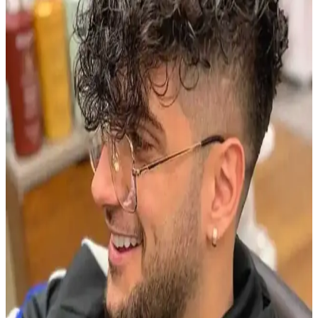
Clear Men Cool Sport Menthol erkek şampuanı, 600 ml büyük
boyutu ve etkili formülüyle saç derisini temizler, kepeğe karşı korur
ve ferahlatıcı deneyim sunar.
Erkek Bileklikleri: Tarz ve Fonksiyonellik Arasında
Denge Sağlayan Aksesuar Seçenekleri
Erkek bileklikleri, farklı tarz ve ihtiyaçlara uygun estetik ve
fonksiyonel seçenekler sunar. Malzeme ve tasarım çeşitliliğiyle
günlük ve özel kullanımlar için ideal alternatifler bulunur.
Modern Erkekler İçin Cesur ve Trend Saç Renkleri
Rehberi 2023
Erkekler arasında cesur ve modern saç renkleri trendleri, bakım
ipuçları ve renk seçimi önerileriyle kişisel tarzınızı öne çıkarın.
Popüler Erkek Parfümleri İncelemesi: Dior, Bvlgari,
Zara ve Amouage Önerileri
Dior, Bvlgari, Zara ve Amouage gibi markaların erkek parfümleri,
kullanıcı yorumları ve alternatifleriyle detaylı inceleniyor. Koku
profilleri, performans ve deneme önerileri ele alınıyor.