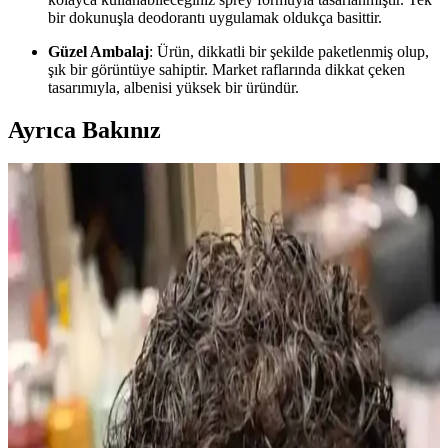
bir dokunuşla deodorantı uygulamak oldukça basittir.
Güzel Ambalaj
: Ürün, dikkatli bir şekilde paketlenmiş olup,
şık bir görüntüye sahiptir. Market raflarında dikkat çeken
tasarımıyla, albenisi yüksek bir üründür.
Ayrıca Bakınız
2024 Erkek Yüz Şekline Uygun Sakal ve Bakım
Önerileri
2024 yılında yüz şekline uygun sakal stilleri ve bakım önerileriyle
kişisel görünümünüzü geliştirin. Doğru sakal seçimi ve düzenli
bakım, şıklığınızı artırır.
Clear Men Cool Sport Menthol Erkek Şampuanı:
Kepeğe Karşı Uzun Süreli Koruma ve Ferahlatıcı
Etki
Clear Men Cool Sport Menthol erkek şampuanı, 600 ml büyük
boyutu ve etkili formülüyle saç derisini temizler, kepeğe karşı korur
ve ferahlatıcı deneyim sunar.