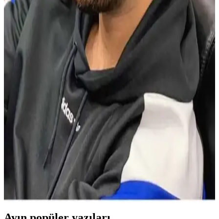
Burberry Weekend Edt 100 Ml Erkek Parfümü:
Ferah ve Odunsu Koku Profili ile Modern Tasarım
Burberry Weekend Edt erkekler için tasarlanmış, odunsu ve ferah
koku profiliyle öne çıkan 100 ml'lik parfüm. Hafif yapısı ve
kalıcılığıyla yaz aylarında ideal, şık tasarımıyla dikkat çeker.
Erkekler İçin Baharatlı Kokular: Mad P102 ve
Erkek Parfüm Trendleri Analizi
Baharatlı erkek kokuları, sıcak ve yoğun aromalarıyla öne çıkarak,
Mad P102 gibi ürünlerle kendine güven ve çekicilik sağlar, günlük
ve özel kullanım için ideal seçenekler sunar.
Erkekler İçin Kestane Saç Renginin Doğal Çekiciliği
ve Bakım İpuçları
Kestane saç rengi, doğal görünüm ve bakım kolaylığı sunar. Uygun
ürünler ve bakım ipuçlarıyla saçlarınızın parlak ve sağlıklı kalmasını
sağlayabilirsiniz.
Ayın popüler yazıları