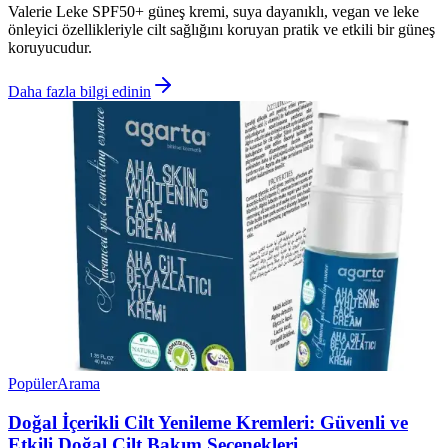
Valerie Leke SPF50+ güneş kremi, suya dayanıklı, vegan ve leke
önleyici özellikleriyle cilt sağlığını koruyan pratik ve etkili bir güneş
koruyucudur.
Daha fazla bilgi edinin
Popüler
Arama
Doğal İçerikli Cilt Yenileme Kremleri: Güvenli ve
Etkili Doğal Cilt Bakım Seçenekleri