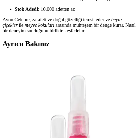
Stok Adedi:
10.000 adetten az
Avon Celebre, zarafeti ve doğal güzelliği temsil eder ve
beyaz
çiçekler
ile
meyve kokuları
arasında muhteşem bir denge kurar. Nasıl
bir deneyim sunduğunu birlikte keşfedelim.
Ayrıca Bakınız
Avon Raspberry Delight Frambuaz ve Frenk
Üzümü Kokulu Vücut Spreyi İncelemesi
Avon Raspberry Delight, tatlı ve meyvemsi kokuları ile öne çıkan,
kalıcılığı yüksek, çevre dostu ambalajlı bir vücut spreyi. Kullanıcı
deneyimleri ve ürün özellikleri detaylı incelendi.
Avon Kadın Parfümleri: Çeşitli Seçenekler ve Uygun
Fiyatlarla Günlük Kullanım İçin
Avon’un geniş kadın parfüm koleksiyonu, uygun fiyat ve çeşitli
modellerle günlük ve özel kullanım için ideal seçenekler sunar. 50
ml’lik şişeler pratik ve ekonomik tercih sağlar.