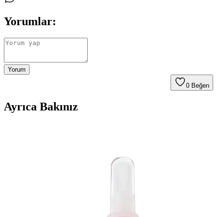
Yorumlar:
Yorum
0
Beğen
Ayrıca Bakınız
Avon Raspberry Delight Frambuaz ve Frenk
Üzümü Kokulu Vücut Spreyi İncelemesi
Avon Raspberry Delight, tatlı ve meyvemsi kokuları ile öne çıkan,
kalıcılığı yüksek, çevre dostu ambalajlı bir vücut spreyi. Kullanıcı
deneyimleri ve ürün özellikleri detaylı incelendi.
Avon Kadın Parfümleri: Çeşitli Seçenekler ve Uygun
Fiyatlarla Günlük Kullanım İçin