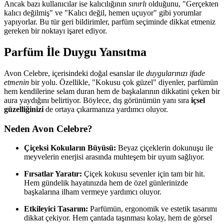
Ancak bazı kullanıcılar ise kalıcılığının
sınırlı
olduğunu, "Gerçekten
kalıcı değilmiş" ve "Kalıcı değil, hemen uçuyor" gibi yorumlar
yapıyorlar. Bu tür geri bildirimler, parfüm seçiminde dikkat etmeniz
gereken bir noktayı işaret ediyor.
Parfüm İle Duygu Yansıtma
Avon Celebre, içerisindeki doğal esanslar ile
duygularınızı ifade
etmenin
bir yolu. Özellikle, "Kokusu çok güzel" diyenler, parfümün
hem kendilerine selam duran hem de başkalarının dikkatini çeken bir
aura yaydığını belirtiyor. Böylece, dış görünümün yanı sıra
içsel
güzelliğinizi
de ortaya çıkarmanıza yardımcı oluyor.
Neden Avon Celebre?
Çiçeksi Kokuların Büyüsü:
Beyaz çiçeklerin dokunuşu ile
meyvelerin enerjisi arasında muhteşem bir uyum sağlıyor.
Fırsatlar Yaratır:
Çiçek kokusu sevenler için tam bir hit.
Hem gündelik hayatınızda hem de özel günlerinizde
başkalarına ilham vermeye yardımcı oluyor.
Etkileyici Tasarım:
Parfümün, ergonomik ve estetik tasarımı
dikkat çekiyor. Hem çantada taşınması kolay, hem de görsel