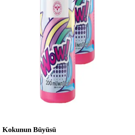
Görünüm Sunan Modeller
Avon’un pembe ruj koleksiyonu, kalıcılığı ve doğal tonlarıyla her
cilt tonuna uygun seçenekler sunar, günlük ve özel günler için ideal,
uygun fiyatlı ve kolay uygulanabilir ürünler içerir.
Avon Güneş Koruyucu Kremler: Farklı Koruma
Seviyeleri ve Kullanım Önerileri
Avon'un SPF 30 ve SPF 50 güneş koruyucu kremleri, hafif yapıları,
suya dayanıklılıkları ve çocuklar için özel formülleriyle güneşten
korunmada ideal seçenekler sunar.
Avon Kids Wow Meyve Kokulu Saç Açıcı Sprey 200
ml - İkili Set ile Kolay Tarama
Avon Kids Wow Meyve Kokulu Saç Açıcı Sprey 200 ml ikili set
halinde sunulur. Çocuklar için güvenli, tarama süresini kısaltan,
yumuşak dokunuş ve hoş kokuyla dikkat çeker. Göz temasından
kaçınma ve hassas cilt için ön test önerilir.
Kokunun Büyüsü