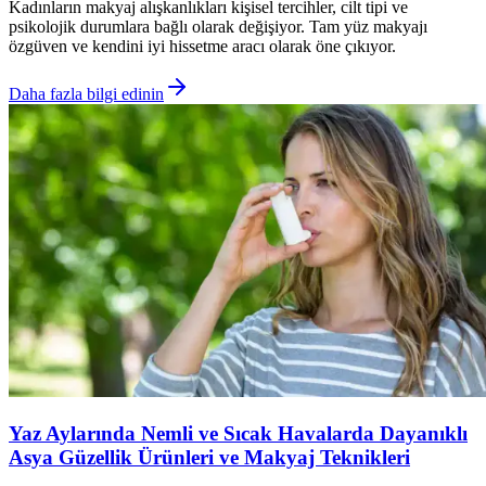
Kadınların makyaj alışkanlıkları kişisel tercihler, cilt tipi ve
psikolojik durumlara bağlı olarak değişiyor. Tam yüz makyajı
özgüven ve kendini iyi hissetme aracı olarak öne çıkıyor.
Daha fazla bilgi edinin
Yaz Aylarında Nemli ve Sıcak Havalarda Dayanıklı
Asya Güzellik Ürünleri ve Makyaj Teknikleri