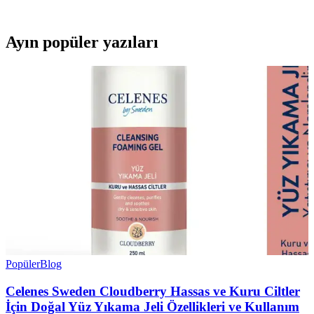
kaçınma ve hassas cilt için ön test önerilir.
Ayın popüler yazıları
Popüler
Blog
Celenes Sweden Cloudberry Hassas ve Kuru Ciltler
İçin Doğal Yüz Yıkama Jeli Özellikleri ve Kullanım