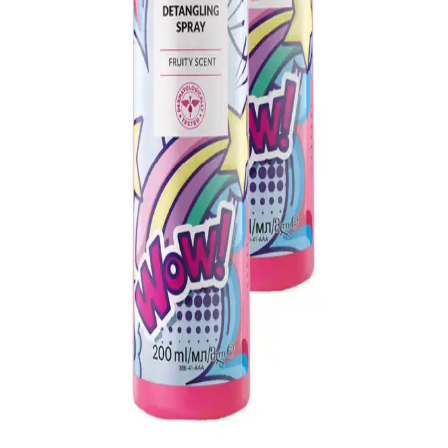
günlük ve yaz aylarına uygun, kalıcı ve şık tasarımıyla öne çıkan bir
parfümdür. Üçlü set halinde sunulur.
Avon Pembe Ruj Koleksiyonu: Kalıcı ve Doğal
Görünüm Sunan Modeller
Avon’un pembe ruj koleksiyonu, kalıcılığı ve doğal tonlarıyla her
cilt tonuna uygun seçenekler sunar, günlük ve özel günler için ideal,
uygun fiyatlı ve kolay uygulanabilir ürünler içerir.
Avon Güneş Koruyucu Kremler: Farklı Koruma
Seviyeleri ve Kullanım Önerileri
Avon'un SPF 30 ve SPF 50 güneş koruyucu kremleri, hafif yapıları,
suya dayanıklılıkları ve çocuklar için özel formülleriyle güneşten
korunmada ideal seçenekler sunar.
Avon Kids Wow Meyve Kokulu Saç Açıcı Sprey 200
ml - İkili Set ile Kolay Tarama
Avon Kids Wow Meyve Kokulu Saç Açıcı Sprey 200 ml ikili set
halinde sunulur. Çocuklar için güvenli, tarama süresini kısaltan,
yumuşak dokunuş ve hoş kokuyla dikkat çeker. Göz temasından