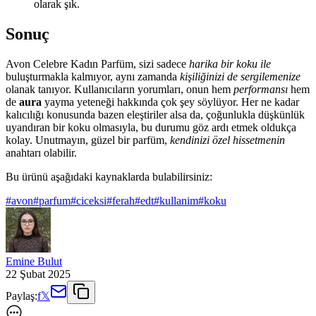
olarak şık.
Sonuç
Avon Celebre Kadın Parfüm, sizi sadece
harika bir koku ile
buluşturmakla kalmıyor, aynı zamanda
kişiliğinizi de sergilemenize
olanak tanıyor. Kullanıcıların yorumları, onun hem
performansı
hem
de
aura
yayma yeteneği hakkında çok şey söylüyor. Her ne kadar
kalıcılığı konusunda bazen eleştiriler alsa da, çoğunlukla düşkünlük
uyandıran bir koku olmasıyla, bu durumu göz ardı etmek oldukça
kolay. Unutmayın, güzel bir parfüm,
kendinizi özel hissetmenin
anahtarı olabilir.
Bu ürünü aşağıdaki kaynaklarda bulabilirsiniz:
#
avon
#
parfum
#
ciceksi
#
ferah
#
edt
#
kullanim
#
koku
Emine Bulut
22 Şubat 2025
Paylaş:
f
𝕏