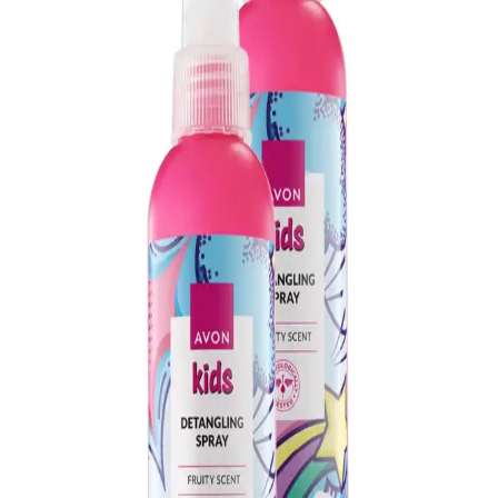
Avon Celebre Kadın Vücut Spreyi 100 Ml Ikili Set
Ferah ve Çiçeksi Koku Özellikleri
Avon Celebre Kadın Vücut Spreyi, 100 ml’lik ikili setiyle hafif,
ferah ve çiçeksi aromasıyla günlük ve özel günler için ideal, kalıcı
ve çevre dostu bir tercih sunar.
Avon İkili Parfüm Paketi Erkek ve Kadın İçin
Ferah ve Kalıcı Kokular
Avon'un erkek ve kadınlar için tasarlanmış parfüm paketi, ferah ve
kalıcı kokularıyla günlük ve özel kullanım için ideal, geniş erişim ve
uygun fiyat avantajı sağlar.
Avon Musk Marine Erkek Parfümü: Ferah ve
Odunsu Notalarla Günlük Kullanım İçin Uygun
Avon Musk Marine erkek parfümü, ferah ve odunsu notalarıyla
günlük ve yaz aylarına uygun, kalıcı ve şık tasarımıyla öne çıkan bir
parfümdür. Üçlü set halinde sunulur.
Avon Pembe Ruj Koleksiyonu: Kalıcı ve Doğal