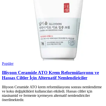
Popüler
Illiyoon Ceramide ATO Krem Reformülasyonu ve
Hassas Ciltler İçin Alternatif Nemlendiriciler
Illiyoon Ceramide ATO krem reformülasyonu sonrası nemlendirme
ve koku değişiklikleri kullanıcıları etkiledi. Hassas ciltler için
niasinamid ve fermente içermeyen alternatif nemlendiriciler
önerilmektedir.