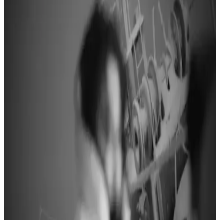
Saç Rengi Güvenliği ve Kalıcı Olmayan Çözüm
Yöntemleri Hakkında Bilgiler
Saç rengini değiştirirken sağlık ve güvenliği ön planda tutmak için
doğal ve kalıcı olmayan çözümler ile kimyasal içermeyen ürünlerin
avantajlarını öğrenin.
Kozmetik Dünyasında Çekici Saç Renkleri ve
Trendler Hakkında Bilgi
Saç renkleri, kozmetik dünyasında kişisel ifadeyi ve estetiği yansıtan
önemli unsurlardır. Trendler ve bakım ürünleriyle uyum sağlayarak
özgüveninizi artırabilirsiniz.
İnce Telli Saçlarda Doğru Uzunluk ve Renk
Seçimiyle Görünümünüzü Yenileyin
İnce telli saçlarda doğru uzunluk ve renk seçimi, hacim ve estetik
görünüm sağlar. Kısa katlı kesimler ve açık sarı ile kahverengi
tonları, yüz hatlarını dengeleyerek doğal güzelliği ön plana çıkarır.
Doğal Güzelliği Vurgulayan Saç Renkleri ve Seçim
Kriterleri Rehberi