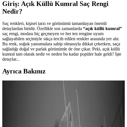
Giriş: Açık Küllü Kumral Saç Rengi
Nedir?
Saç renkleri, kişisel tarzı ve görünümü tamamlayan önemli
detaylardan biridir. Özellikle son zamanlarda
“açık küllü kumral”
saç rengi, modası hiç geçmeyen ve her ten rengine uyum
sağlayabilen seçimiyle sıkça tercih edilen renkler arasında yer alır.
Bu renk, soğuk yansımalara sahip olmasıyla dikkat çekerken, saça
sağladığı doğal ve parlak görünümle de öne çıkar. Peki, açık küllü
kumral tam olarak nedir ve neden bu kadar popüler hale geldi? İşte
detaylar...
Ayrıca Bakınız
Maxx Deluxe 0.02 Titanyum Gri Saç Boyama ve
Bakım Seti ile Sağlıklı ve Parlak Saçlara Kavuşun
Maxx Deluxe 0.02 Titanyum Gri Set Boya, yüksek kapatıcılık ve
bakım özellikleriyle saçlara parlaklık ve sağlık kazandırır, doğal ve
şık görünüm sağlar.