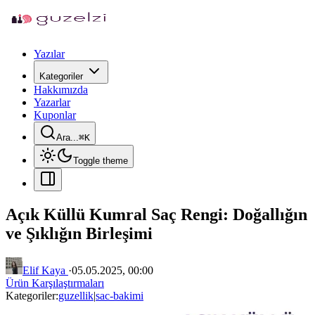
Yazılar
Kategoriler
Hakkımızda
Yazarlar
Kuponlar
Ara...
⌘
K
Toggle theme
Açık Küllü Kumral Saç Rengi: Doğallığın
ve Şıklığın Birleşimi
Elif Kaya
·
05.05.2025, 00:00
Ürün Karşılaştırmaları
Kategoriler:
guzellik
|
sac-bakimi