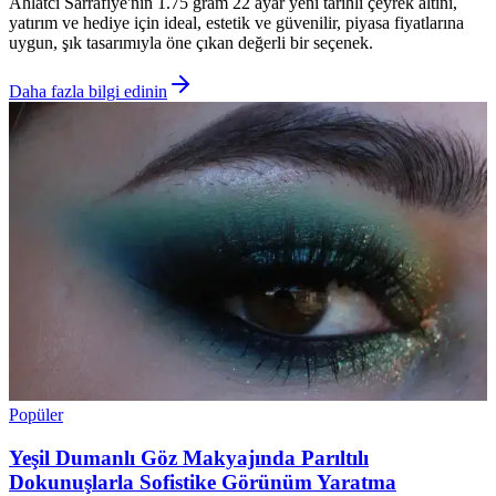
Ahlatcı Sarrafiye'nin 1.75 gram 22 ayar yeni tarihli çeyrek altını,
yatırım ve hediye için ideal, estetik ve güvenilir, piyasa fiyatlarına
uygun, şık tasarımıyla öne çıkan değerli bir seçenek.
Daha fazla bilgi edinin
Popüler
Yeşil Dumanlı Göz Makyajında Parıltılı
Dokunuşlarla Sofistike Görünüm Yaratma