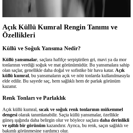
living tesislerine odaklanıyor. Bu durum, saç rengi konusundaki
bilgi eksikliğini ortaya koyuyor.
Açık Küllü Kumral Rengin Tanımı ve
Özellikleri
Küllü ve Soğuk Yansıma Nedir?
Küllü yansımalar
, saçlara hafifçe serpiştirilen gri, mavi ya da mor
tonlarının verdiği soğuk ve mat görünümüdür. Bu yansımalara sahip
olan saçlar, genellikle daha doğal ve sofistike bir hava katar.
Açık
küllü kumral
, bu yansımaların açık ve nötr tonlarda kullanılmasıyla
elde edilir. Bu sayede saç, hem sağlıklı hem de parlak görünüm
kazanır.
Renk Tonları ve Parlaklık
Açık küllü kumral,
sıcak ve soğuk renk tonlarının mükemmel
dengesi
olarak tanımlanabilir. Saçta küllü yansımalar, özellikle
güneş ışığında daha belirgin olur ve böylece saçlara
daha derinlikli
ve ışıltılı bir görünüm
kazandırır. Ayrıca, bu renk, saçın sağlıklı ve
bakımlı görünmesine yardımcı olur.