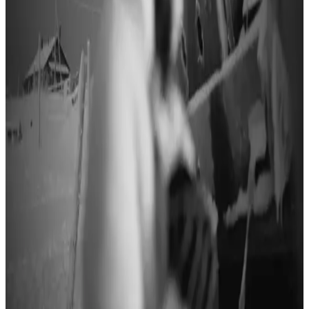
Saç rengi seçimi, doğal güzelliği ortaya çıkarmanın anahtarıdır. Ten
ve göz renklerine uygun, kişisel tarzınıza uygun saç renkleriyle
şıklığı yakalayın.
Saç Rengi Seçiminde Yüz Hatları ve Ten Tonunun
Etkileri ve Uyumunun Önemi
Saç rengi seçimi, yüz hatları ve ten tonuna göre yapılmalıdır. Koyu
renkler yüz hatlarını belirginleştirirken, açık tonlar cildi yumuşatır ve
bazen solgunluk yaratabilir. Alt ton uyumu doğal görünümü sağlar.
Doğal Görünüm ve Kalıcı Saç Boyası: Güncel
Trendler ve Kullanım İpuçları
Doğal görünüm ve kalıcılık, saç boyası seçiminde önemli
kriterlerdir. Bu makalede, doğru ürün seçimi, kullanım ipuçları ve
saç sağlığını koruma yolları detaylı şekilde anlatılmaktadır.
Bal Köpüğü Saç Rengi Tonları: Mevcut Veriler ve
Bilgi Eksikliklerinin Değerlendirilmesi
Bal köpüğü saç rengi tonları hakkında doğrudan bilgi
bulunmamakla birlikte, mevcut veriler sağlık hizmetleri ve assisted